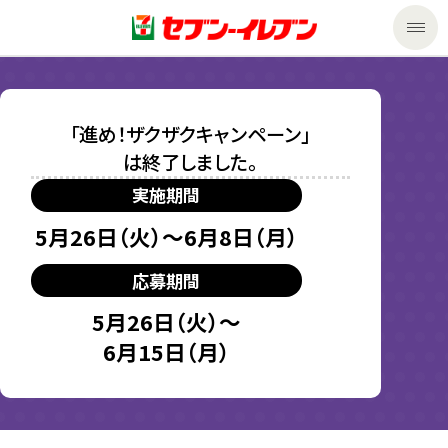
商品のご案内
「進め！ザクザクキャンペーン」
セール・キャンペーン
商品のご案内トップ
は終了しました。
実施期間
今週の新商品
サービス
5月26日（火）～
6月8日（月）
来週の新商品
企業情報
サービストップ
応募期間
商品カテゴリ一覧
nanacoトップ
私たちの取組み
企業情報トップ
5月26日（火）～
6月15日（月）
セブンプレミアム
マルチコピー機でできること
ニュースリリース
サステナビリティ
便利なサービス
食の安全・安心への取組み
マルチコピー機でできることトップ
ごあいさつ
サステナビリティトップ