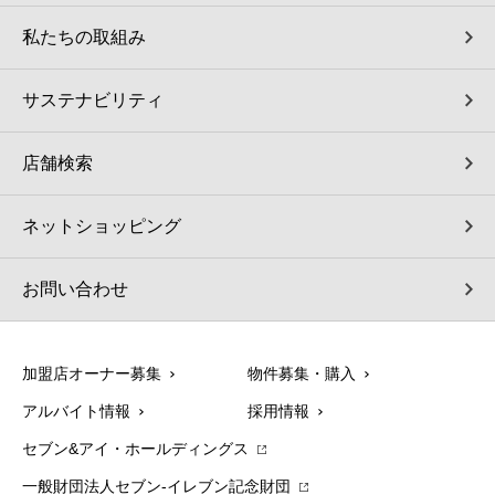
コインランドリー（店舗限定）
保険
セブン‐イレブンの「商品力」
私たちの取組み
宅配ロッカー（店舗限定）
学び・教育
セブン-イレブンの横顔
サステナビリティ
自転車シェアリング（店舗限定）
セブン-イレブンの歴史
店舗検索
モバイルバッテリーシェアリング（店舗限定）
ネットショッピング
モバイルWi-Fiバッテリーシェアリング（店舗限定）
お問い合わせ
荷物預かりサービス「ecbocloakエクボクローク」（店舗限定）
加盟店オーナー募集
物件募集・購入
パウダースペース ラブン（店舗限定）
アルバイト情報
採用情報
セブン&アイ・ホールディングス
ソフトバンクギフト
一般財団法人セブン-イレブン記念財団