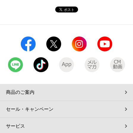
チケットサービス
宅配便
ギフト
コピー
企業理念
セブン＆アイ・ホールディングスの重点課題
加盟店オーナー募集
物件募集・購入
セブン‐イレブンでお受取り
セブンチケット
切手・はがき・印紙
プリペイドカード・金券
プリント
会社概要
サステナビリティ活動基本方針
アルバイト情報
採用情報
タワーレコード
停電時のサービス停止のお知らせ
チケットぴあ
セブン銀行ATM
ニンテンドー・ダウンロードカード
スキャン
貸借対照表・損益計算書
サステナビリティ推進体制
店舗検索
ネットショッピング
お問い合わせ
セブンネットショッピング
イープラス
ご利用可能なお支払い方法
ファクス
沿革
GREEN CHALLENGE 2050
Language
CNプレイガイド
各種料金のお支払い
チケット
国内店舗数
4VISIONS
English (Corporate)
English (Services)
JTB
スマホプリペイド
プリペイドサービス
商品のご案内
売上高、店舗数推移
サステナビリティニュース
中文[繁體字](服務)
レジでApple Accountにチャージ
スポーツ振興くじ
セブン‐イレブンの海外事業
简体中文(服务)
セール・キャンペーン
サステナビリティレポート
한국어(서비스)
オンラインフォトサービス
行政サービス
データで見るセブン‐イレブン
サービス
報告書ライブラリー
ภาษาไทย(บริการ)