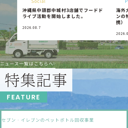
Social
P
沖縄県中頭郡中城村3店舗でフードド
海外
ライブ活動を開始しました。
ンの
携）
2026.08.7
2026.
ニュース一覧はこちらへ
特集記事
FEATURE
セブン‐イレブンの
ペットボトル回収事業