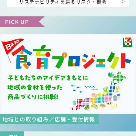
サステナビリティを巡るリスク・機会
チケットサービス
宅配便
ギフト
コピー
企業理念
セブン＆アイ・ホールディングスの重点課題
加盟店オーナー募集
物件募集・購入
PICK UP
セブン‐イレブンでお受取り
セブンチケット
切手・はがき・印紙
プリペイドカード・金券
プリント
会社概要
サステナビリティ活動基本方針
アルバイト情報
採用情報
タワーレコード
停電時のサービス停止のお知らせ
チケットぴあ
セブン銀行ATM
ニンテンドー・ダウンロードカード
スキャン
貸借対照表・損益計算書
サステナビリティ推進体制
店舗検索
ネットショッピング
お問い合わせ
セブンネットショッピング
イープラス
ご利用可能なお支払い方法
ファクス
沿革
GREEN CHALLENGE 2050
Language
CNプレイガイド
各種料金のお支払い
チケット
国内店舗数
4VISIONS
English (Corporate)
English (Services)
JTB
スマホプリペイド
プリペイドサービス
売上高、店舗数推移
サステナビリティニュース
中文[繁體字](服務)
レジでApple Accountにチャージ
スポーツ振興くじ
セブン‐イレブンの海外事業
简体中文(服务)
サステナビリティレポート
地域との取り組み／店舗・受付情報
한국어(서비스)
オンラインフォトサービス
行政サービス
データで見るセブン‐イレブン
報告書ライブラリー
ภาษาไทย(บริการ)