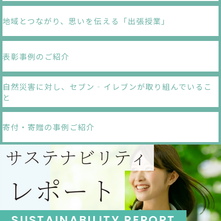
地域とつながり、
思いを伝える「出張授業」
表彰事例のご紹介
自然災害に対し、
セブン‐イレブンが
取り組んでいるこ
と
寄付・寄贈の事例ご紹介
サステナビリティ
レポート
SUSTAINABILITY REPORT