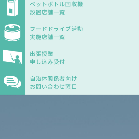
ペットボトル回収機
コインランドリー（店舗限定）
保険
セブン‐イレブンの「商品力」
設置店舗一覧
宅配ロッカー（店舗限定）
学び・教育
フードドライブ活動
セブン-イレブンの横顔
実施店舗一覧
自転車シェアリング（店舗限定）
セブン-イレブンの歴史
出張授業
申し込み受付
モバイルバッテリーシェアリング（店舗限定）
自治体関係者向け
モバイルWi-Fiバッテリーシェアリング（店舗限定）
お問い合わせ窓口
荷物預かりサービス「ecbocloakエクボクローク」（店舗限定）
パウダースペース ラブン（店舗限定）
ソフトバンクギフト