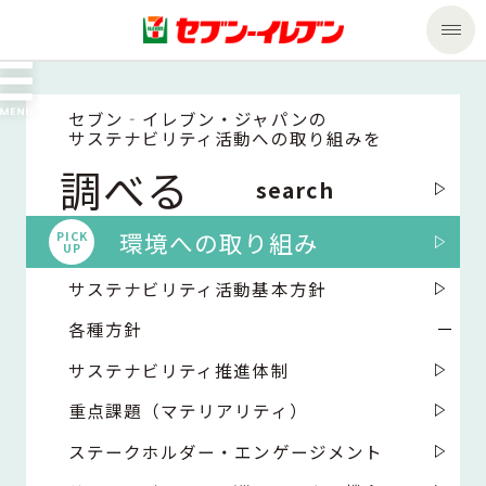
商品のご案内
セブン‐イレブン・ジャパンの
サステナビリティ活動への取り組みを
セール・キャンペーン
商品のご案内トップ
明日の笑顔を
調べる
search
共に創る
今週の新商品
サービス
環境への取り組み
PICK
UP
来週の新商品
企業情報
サービストップ
サステナビリティ活動基本方針
各種方針
商品カテゴリ一覧
nanacoトップ
私たちの取組み
企業情報トップ
サステナビリティ推進体制
セブンプレミアム
マルチコピー機でできること
ニュースリリース
サステナビリティ
重点課題（マテリアリティ）
ステークホルダー・エンゲージメント
便利なサービス
食の安全・安心への取組み
マルチコピー機でできることトップ
ごあいさつ
サステナビリティトップ