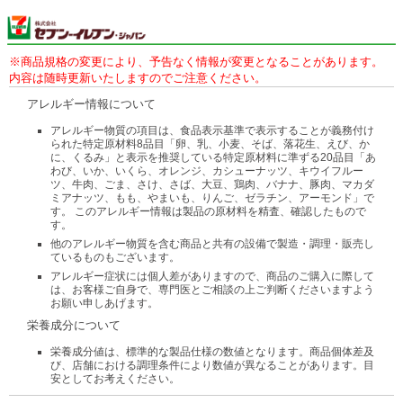
※商品規格の変更により、予告なく情報が変更となることがあります。
内容は随時更新いたしますのでご注意ください。
アレルギー情報について
アレルギー物質の項目は、食品表示基準で表示することが義務付け
られた特定原材料8品目「卵、乳、小麦、そば、落花生、えび、か
に、くるみ」と表示を推奨している特定原材料に準ずる20品目「あ
わび、いか、いくら、オレンジ、カシューナッツ、キウイフルー
ツ、牛肉、ごま、さけ、さば、大豆、鶏肉、バナナ、豚肉、マカダ
ミアナッツ、もも、やまいも、りんご、ゼラチン、アーモンド」で
す。 このアレルギー情報は製品の原材料を精査、確認したもので
す。
他のアレルギー物質を含む商品と共有の設備で製造・調理・販売し
ているものもございます。
アレルギー症状には個人差がありますので、商品のご購入に際して
は、お客様ご自身で、専門医とご相談の上ご判断くださいますよう
お願い申しあげます。
栄養成分について
栄養成分値は、標準的な製品仕様の数値となります。商品個体差及
び、店舗における調理条件により数値が異なることがあります。目
安としてお考えください。