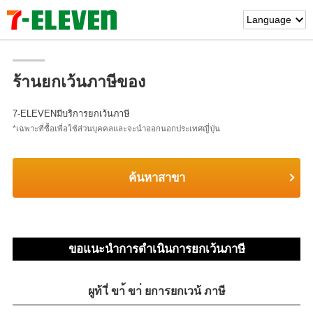
Language
Japanese
TOP
English
(Corporate)
ร้านยกเว้นภาษีของ
English
(Services)
7-ELEVENมีบริการยกเว้นภาษี
中文[繁體字]
(服務)
*เฉพาะที่ซื้อเพื่อใช้ส่วนบุคคลและจะนำออกนอกประเทศญี่ปุ่น
简体中文
(服务)
한국어
(서비스)
ค้นหาสาขา
ภาษาไทย
(บริการ)
ขอแนะนำการดำเนินการยกเว้นภาษี
ผูท้ เี่ ขา้ ขา่ ยการยกเวน้ ภาษี