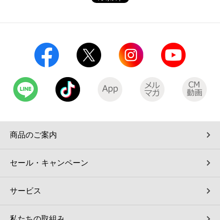
コインランドリー（店舗限定）
保険
セブン‐イレブンの「商品力」
宅配ロッカー（店舗限定）
学び・教育
セブン-イレブンの横顔
自転車シェアリング（店舗限定）
セブン-イレブンの歴史
モバイルバッテリーシェアリング（店舗限定）
モバイルWi-Fiバッテリーシェアリング（店舗限定）
商品のご案内
荷物預かりサービス「ecbocloakエクボクローク」（店舗限定）
セール・キャンペーン
パウダースペース ラブン（店舗限定）
サービス
ソフトバンクギフト
私たちの取組み