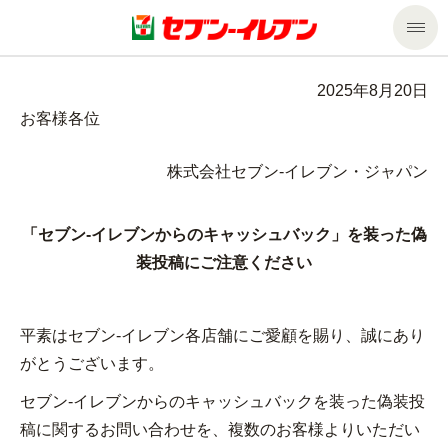
商品のご案内
2025年8月20日
お客様各位
セール・キャンペーン
商品のご案内トップ
株式会社セブン‐イレブン・ジャパン
今週の新商品
サービス
「セブン‐イレブンからのキャッシュバック」を装った偽
来週の新商品
企業情報
サービストップ
装投稿にご注意ください
商品カテゴリ一覧
nanacoトップ
私たちの取組み
企業情報トップ
平素はセブン‐イレブン各店舗にご愛顧を賜り、誠にあり
がとうございます。
セブンプレミアム
マルチコピー機でできること
ニュースリリース
サステナビリティ
セブン‐イレブンからのキャッシュバックを装った偽装投
便利なサービス
食の安全・安心への取組み
マルチコピー機でできることトップ
ごあいさつ
サステナビリティトップ
稿に関するお問い合わせを、複数のお客様よりいただい