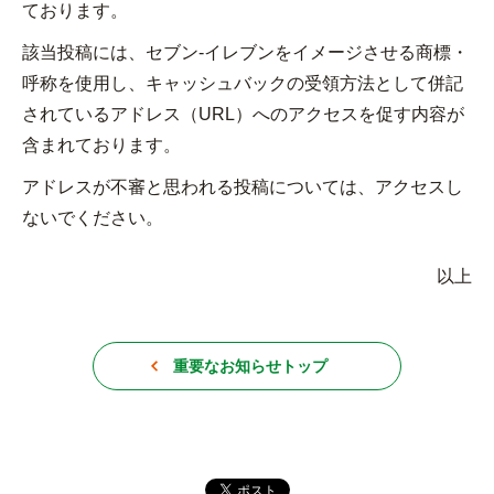
ております。
チケットサービス
宅配便
ギフト
コピー
企業理念
セブン＆アイ・ホールディングスの重点課題
該当投稿には、セブン‐イレブンをイメージさせる商標・
加盟店オーナー募集
物件募集・購入
呼称を使用し、キャッシュバックの受領方法として併記
セブン‐イレブンでお受取り
セブンチケット
切手・はがき・印紙
プリペイドカード・金券
プリント
会社概要
サステナビリティ活動基本方針
されているアドレス（URL）へのアクセスを促す内容が
アルバイト情報
採用情報
含まれております。
タワーレコード
停電時のサービス停止のお知らせ
チケットぴあ
セブン銀行ATM
ニンテンドー・ダウンロードカード
スキャン
貸借対照表・損益計算書
サステナビリティ推進体制
店舗検索
ネットショッピング
アドレスが不審と思われる投稿については、アクセスし
お問い合わせ
セブンネットショッピング
イープラス
ご利用可能なお支払い方法
ファクス
ないでください。
沿革
GREEN CHALLENGE 2050
Language
CNプレイガイド
各種料金のお支払い
以上
チケット
国内店舗数
4VISIONS
English (Corporate)
English (Services)
JTB
スマホプリペイド
プリペイドサービス
売上高、店舗数推移
サステナビリティニュース
中文[繁體字](服務)
重要なお知らせトップ
レジでApple Accountにチャージ
スポーツ振興くじ
セブン‐イレブンの海外事業
简体中文(服务)
サステナビリティレポート
한국어(서비스)
オンラインフォトサービス
行政サービス
データで見るセブン‐イレブン
報告書ライブラリー
ภาษาไทย(บริการ)