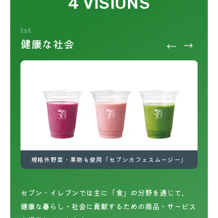
4 VISIONS
宅配ロッカー（店舗限定）
行政サービス
セブン-イレブン徹底解剖
1st
健康な社会
自転車シェアリング（店舗限定）
保険
セブン-イレブンの歴史
モバイルバッテリーシェアリング（店舗限定）
学び・教育
ソフトバンクギフト
加盟店様における IT / DX推進イメージ
加盟店様における IT / DX推進イメージ
デイリー商品の長鮮度化
地産地消の促進
規格外野菜・果物も使用「セブンカフェスムージー」
規格外野菜・果物も使用「セブンカフェスムージー」
セブン‐イレブンでは主に「食」の分野を通じて、
健康な暮らし・社会に貢献するための商品・サービス