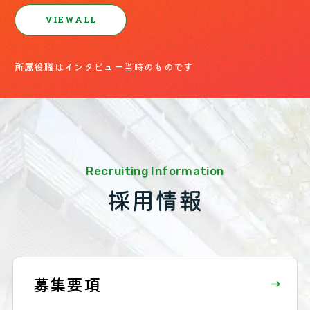
V
I
E
W
A
L
L
所属役職はインタビュー当時のものです
Recruiting Information
採用情報
募
集
要
項