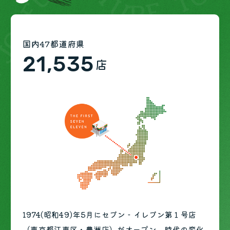
国内47都道府県
1日あたりの総来客数
チェーン全店売上
（国内）
（国内）
21,535
5
2,000
3,452
約
兆
店
万人
億円
（概算）
おにぎりやお弁当、食卓でのお惣菜や、セブンプレ
毎日多くのお客様にお買いものしていただいていま
ミアムなどのプライベート商品。セブンカフェなど
す。およそ日本の人口の約6人に1人が毎日セブン‐
1974(昭和49)年5月にセブン‐イレブン第１号店
様々なお客様に美味しい、便利なサービスをこれか
イレブンでお買いものをしていただいている計算に
（東京都江東区・豊洲店）がオープン。時代の変化