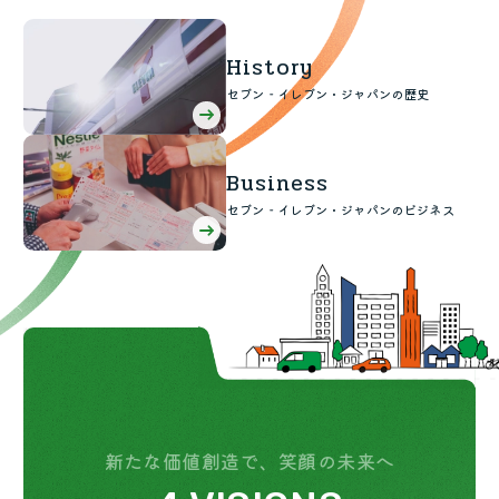
便利なサービス
食の安全・安心への取組み
マルチコピー機でできることトップ
会社概要
創業の理念
History
加盟店オーナー募集
物件募集・購入
チケットサービス
宅配便
セブン‐イレブン・ジャパンの歴史
ギフト
コピー
ニュースリリース
変化への対応と、挑戦の歴史
アルバイト情報
採用情報
セブン‐イレブンでお受取り
セブンチケット
切手・はがき・印紙
プリペイドカード・金券
プリント
企業理念
GREEN CHALLENGE 2050
Business
店舗検索
ネットショッピング
お問い合わせ
セブン‐イレブン・ジャパンのビジネス
ジーユーオンラインストア
停電時のサービス停止のお知らせ
チケットぴあ
セブン銀行ATM
ニンテンドー・ダウンロードカード
スキャン
国内店舗数
重点課題
Language
ユニクロオンラインストア
イープラス
ご利用可能なお支払い方法
ファクス
売上高、店舗数推移
報告書ライブラリー
English (Corporate)
English (Services)
ニッセン
CNプレイガイド
各種料金のお支払い
チケット
沿革
サステナビリティニュース
中文[繁體字](服務)
タワーレコード
JTB
写真関連サービス
プリペイドサービス
简体中文(服务)
貸借対照表・損益計算書
한국어(서비스)
新たな価値創造で、笑顔の未来へ
クリーニング俱楽部（店舗限定）
スポーツ振興くじ
セブン-イレブンの横顔
ภาษาไทย(บริการ)