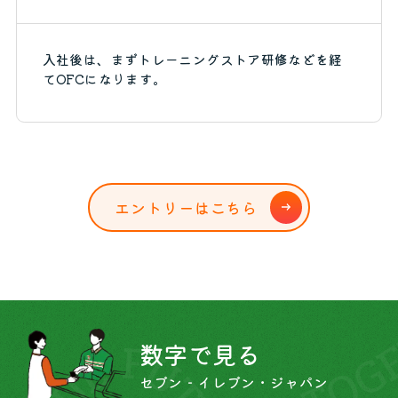
入社後は、まずトレーニングストア研修などを経
てOFCになります。
エ
ン
ト
リ
ー
は
こ
ち
ら
数字で見る
セブン‐イレブン・ジャパン