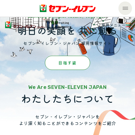
Building a joyful future, Together.
Recruiting
採用メニュー
私たちの取組み
明日の笑顔を 共に創る
Information
商品のご案内
セブン‐イレブン・ジャパン 採用情報サイト
セール・キャンペーン
商品のご案内トップ
SCROLL
目
指
す
姿
今週の新商品
サービス
We Are SEVEN-ELEVEN JAPAN
わたしたちについて
来週の新商品
企業情報
サービストップ
商品カテゴリ一覧
nanacoトップ
サステナビリティ
企業情報トップ
セブン‐イレブン・ジャパンを
より深く知ることができるコンテンツをご紹介
セブンプレミアム
マルチコピー機でできること
ごあいさつ
サステナビリティトップ