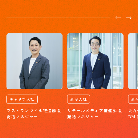
キャリア入社
新卒入社
新
ラストワンマイル推進部 副
リテールメディア推進部 副
北九
総括マネジャー
総括マネジャー
DM