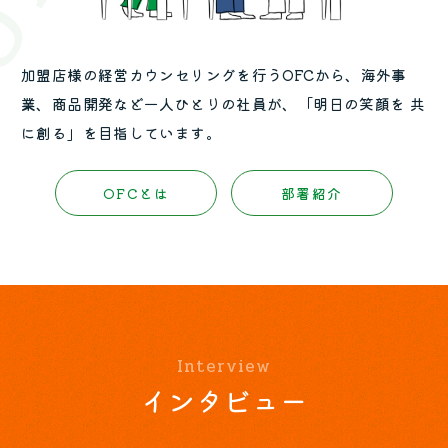
加盟店様の経営カウンセリングを行うOFCから、海外事
業、商品開発など
一人ひとりの社員が、「明日の笑顔を 共
に創る」を目指しています。
O
F
C
と
は
部
署
紹
介
Interview
インタビュー