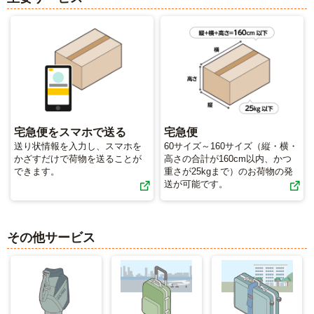
コインランドリー（店舗限定）
保険
セブン‐イレブンの「商品力」
宅配ロッカー（店舗限定）
学び・教育
セブン-イレブンの横顔
自転車シェアリング（店舗限定）
セブン-イレブンの歴史
宅急便をスマホで送る
宅急便
モバイルバッテリーシェアリング（店舗限定）
送り状情報を入力し、スマホを
60サイズ～160サイズ（縦・横・
かざすだけで荷物を送ることが
高さの合計が160cm以内、かつ
できます。
重さが25kgまで）のお荷物の発
モバイルWi-Fiバッテリーシェアリング（店舗限定）
送が可能です。
荷物預かりサービス「ecbocloakエクボクローク」（店舗限定）
その他サービス
パウダースペース ラブン（店舗限定）
ソフトバンクギフト