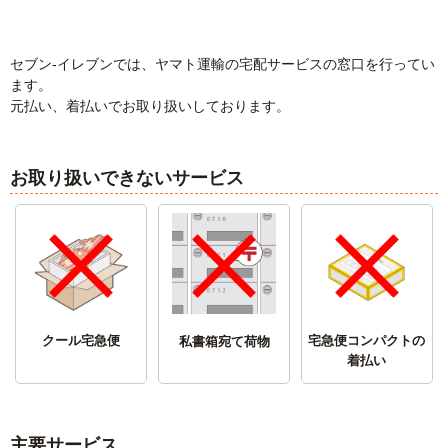
チケットサービス
宅配便
ギフト
コピー
企業理念
セブン＆アイ・ホールディングスの重点課題
セブン‐イレブンでは、ヤマト運輸の宅配サービスの窓口を行ってい
加盟店オーナー募集
物件募集・購入
セブン‐イレブンでお受取り
セブンチケット
切手・はがき・印紙
プリペイドカード・金券
プリント
ます。
会社概要
サステナビリティ活動基本方針
元払い、着払いでお取り扱いしております。
アルバイト情報
採用情報
タワーレコード
停電時のサービス停止のお知らせ
チケットぴあ
セブン銀行ATM
ニンテンドー・ダウンロードカード
スキャン
貸借対照表・損益計算書
サステナビリティ推進体制
店舗検索
ネットショッピング
お取り扱いできないサービス
お問い合わせ
セブンネットショッピング
イープラス
ご利用可能なお支払い方法
ファクス
沿革
GREEN CHALLENGE 2050
Language
CNプレイガイド
各種料金のお支払い
チケット
国内店舗数
4VISIONS
English (Corporate)
English (Services)
JTB
スマホプリペイド
プリペイドサービス
売上高、店舗数推移
サステナビリティニュース
中文[繁體字](服務)
クール宅急便
宅急便コンパクトの
私書箱宛て荷物
着払い
レジでApple Accountにチャージ
スポーツ振興くじ
セブン‐イレブンの海外事業
简体中文(服务)
サステナビリティレポート
한국어(서비스)
オンラインフォトサービス
行政サービス
データで見るセブン‐イレブン
報告書ライブラリー
ภาษาไทย(บริการ)
主要サービス