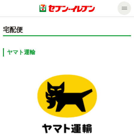
商品のご案内
宅配便
セール・キャンペーン
商品のご案内トップ
ヤマト運輸
今週の新商品
サービス
来週の新商品
企業情報
サービストップ
商品カテゴリ一覧
nanacoトップ
私たちの取組み
企業情報トップ
セブンプレミアム
マルチコピー機でできること
ニュースリリース
サステナビリティ
便利なサービス
食の安全・安心への取組み
マルチコピー機でできることトップ
ごあいさつ
サステナビリティトップ