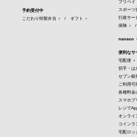
プリペイ
スポーツ
予約受付中
行政サー
こだわり特製弁当
/
ギフト
保険
/
nanaco
便利なサ
宅配便
切手・は
セブン銀
ご利用可
各種料金
スマホプ
レジでApp
オンライ
コインラ
宅配ロッ