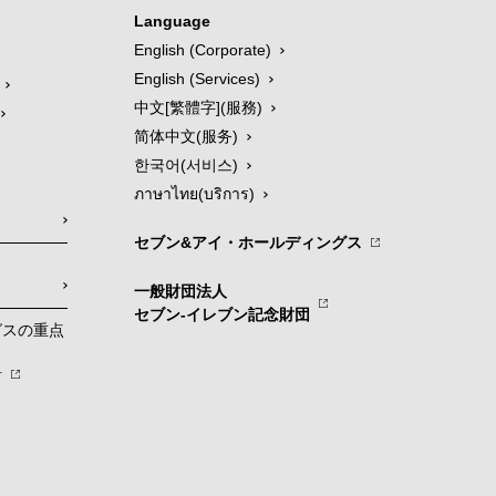
Language
English (Corporate)
English (Services)
中文[繁體字](服務)
简体中文(服务)
한국어(서비스)
ภาษาไทย(บริการ)
セブン&アイ・ホールディングス
一般財団法人
セブン-イレブン記念財団
グスの重点
針