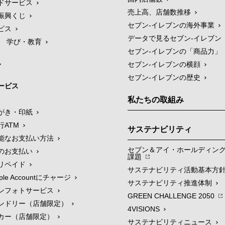
ドサービス
売上高、店舗数推移
振興くじ
セブン‐イレブンの海外事業
ビス
データで見るセブン‐イレブン
学び・教育
セブン‐イレブンの「商品力」
セブン-イレブンの横顔
セブン-イレブンの歴史
ービス
私たちの取組み
がき・印紙
行ATM
サステナビリティ
能なお支払い方法
セブン＆アイ・ホールディン
のお支払い
課題
リペイド
サステナビリティ活動基本方
le Accountにチャージ
サステナビリティ推進体制
ンフォトサービス
GREEN CHALLENGE 2050
ンドリー（店舗限定）
4VISIONS
カー（店舗限定）
サステナビリティニュース