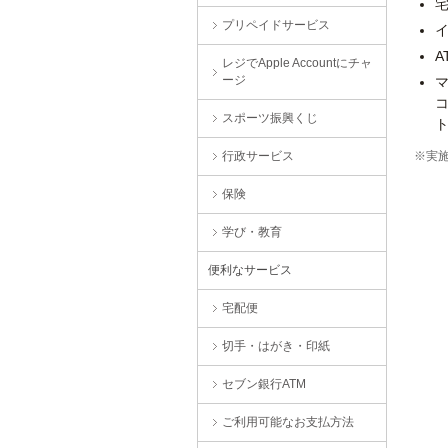
プリペイドサービス
A
レジでApple Accountにチャ
ージ
コ
スポーツ振興くじ
ト
行政サービス
※実
保険
学び・教育
便利なサービス
宅配便
切手・はがき・印紙
セブン銀行ATM
ご利用可能なお支払方法