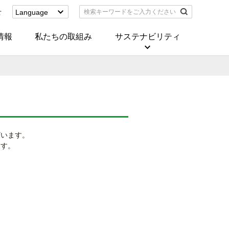
せ
Language
English
(Corporate)
情報
私たちの取組み
サステナビリティ
English
(Services)
中文[繁體字]
(服務)
简体中文(服务)
한국어(서비스)
ภาษาไทย
(บริการ)
ざいます。
ます。