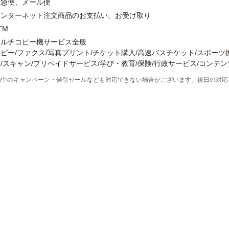
宅急便、メール便
インターネット注文商品のお支払い、お受け取り
TM
マルチコピー機サービス全般
ピー/ファクス/写真プリント/チケット購入/高速バスチケット/スポーツ
/スキャン/プリペイドサービス/学び・教育/保険/行政サービス/コンテ
施中のキャンペーン・値引セールなども対応できない場合がございます。後日の対応