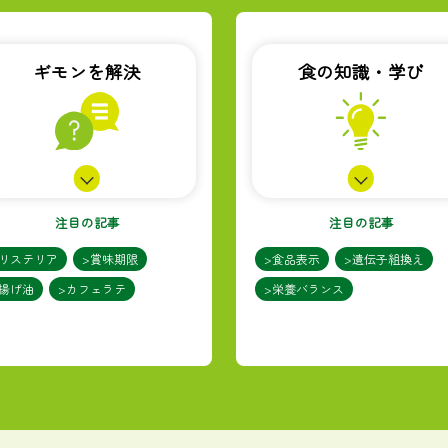
ギモンを解決
食の知識・学び
注目の記事
注目の記事
>リステリア
>賞味期限
>食品表示
>遺伝子組換え
>揚げ油
>カフェラテ
>栄養バランス