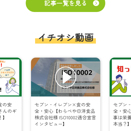
記事一覧を見る
イチオシ動画
食の安
セブン‐イレブン×食の安
セブン
婦さんのギ
全・安心【わらべや日洋食品
全・安心
！】
株式会社様 ISO10002適合宣言
事は栄
インタビュー】
本当？