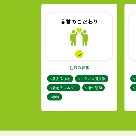
品質のこだわり
注目の記事
>食品添加物
>トランス脂肪酸
>食物アレルギー
>衛生管理
>物流