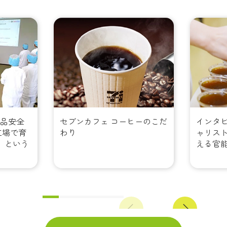
食品安全
セブンカフェ コーヒーのこだ
インタ
工場で育
わり
ャリスト
」という
える官
Previous
Next