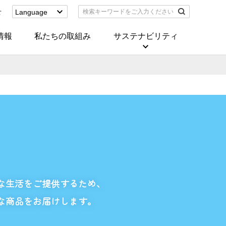
せ
Language
English
(Corporate)
情報
私たちの取組み
サステナビリティ
English
(Services)
中文[繁體字]
(服務)
简体中文(服务)
한국어(서비스)
ภาษาไทย
(บริการ)
な
生活をご提供するため、
な商品をお届けします。