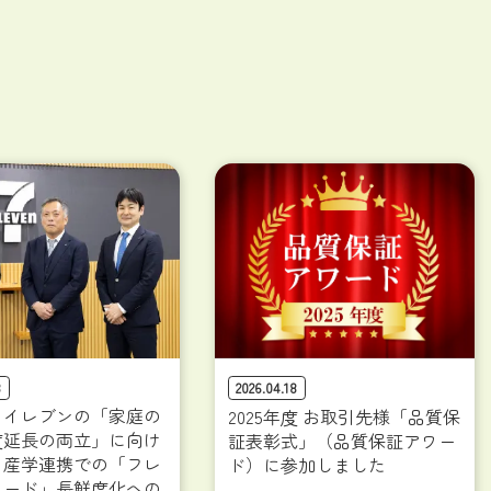
8
2026.04.18
‐イレブンの「家庭の
2025年度 お取引先様「品質保
度延長の両立」に向け
証表彰式」（品質保証アワー
。産学連携での「フレ
ド）に参加しました
フード」長鮮度化への