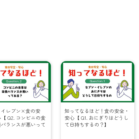
‐イレブン×食の安
知ってなるほど！食の安全・
【 Q2. コンビニの食
安心【 Q1. おにぎりはどうし
養バランスが悪いって
て日持ちするの？】
】