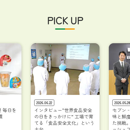
PICK UP
2026.06.22
2026.05.2
！毎日を
インタビュー“世界食品安全
セブン
慣
の日をきっかけに” 工場で育
味と鮮
てる「食品安全文化」という
た挑戦
土台
ッシュ