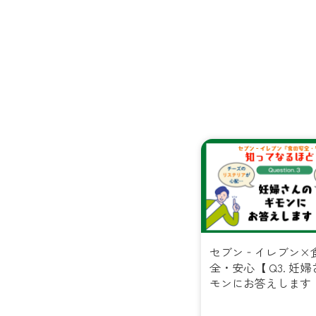
セブン‐イレブン×
全・安心【 Q3. 妊
モンにお答えします