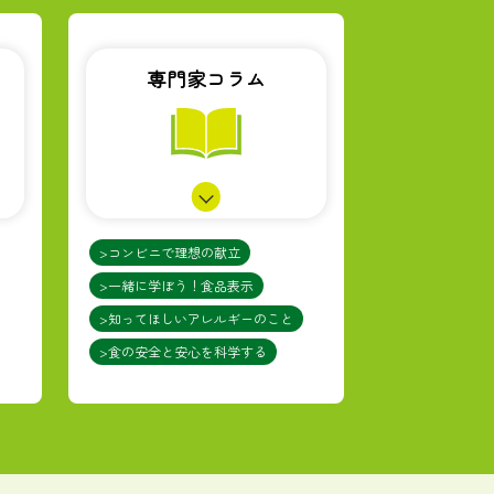
専門家コラム
>コンビニで
理想の献立
>一緒に学ぼう！
食品表示
>知ってほしい
アレルギーのこと
>食の安全と
安心を科学する