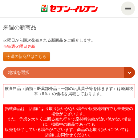
商品のご案内
来週の新商品
火曜日から順次発売される新商品をご紹介します。
セール・キャンペーン
商品のご案内トップ
※毎週火曜日更新
今週の新商品はこちら
今週の新商品
サービス
地域を選択
来週の新商品
企業情報
サービストップ
飲食料品（酒類・医薬部外品・一部の玩具菓子等を除きます）は軽減税
率（8％）の価格を掲載しております。
商品カテゴリ一覧
nanacoトップ
私たちの取組み
企業情報トップ
掲載商品は、店舗により取り扱いがない場合や販売地域内でも未発売の
セブンプレミアム
マルチコピー機でできること
ニュースリリース
サステナビリティ
場合がございます。
また、予想を大きく上回る売れ行きで原材料供給が追い付かない場合
は、掲載中の商品であっても
便利なサービス
食の安全・安心への取組み
マルチコピー機でできることトップ
販売を終了している場合がございます。商品のお取り扱いについては、
ごあいさつ
サステナビリティトップ
店舗にお問合せください。