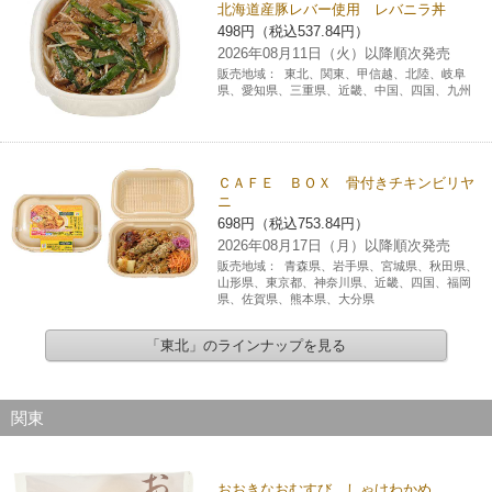
北海道産豚レバー使用 レバニラ丼
498円（税込537.84円）
2026年08月11日（火）以降順次発売
販売地域：
東北、関東、甲信越、北陸、岐阜
県、愛知県、三重県、近畿、中国、四国、九州
ＣＡＦＥ ＢＯＸ 骨付きチキンビリヤ
ニ
698円（税込753.84円）
2026年08月17日（月）以降順次発売
販売地域：
青森県、岩手県、宮城県、秋田県、
山形県、東京都、神奈川県、近畿、四国、福岡
県、佐賀県、熊本県、大分県
「東北」のラインナップを見る
関東
おおきなおむすび しゃけわかめ