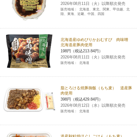
2026年08月11日（火）以降順次発売
コインランドリー（店舗限定）
保険
セブン‐イレブンの「商品力」
販売地域：
北海道、東北、関東、甲信越、北
陸、東海、近畿、中国、四国
宅配ロッカー（店舗限定）
学び・教育
セブン-イレブンの横顔
北海道産ゆめぴりかおむすび 肉味噌
自転車シェアリング（店舗限定）
セブン-イレブンの歴史
北海道産豚肉使用
198円（税込213.84円）
2026年08月11日（火）以降順次発売
モバイルバッテリーシェアリング（店舗限定）
販売地域：
北海道
モバイルWi-Fiバッテリーシェアリング（店舗限定）
脂とろける焼豚御飯（もち麦） 道産豚
肉使用
荷物預かりサービス「ecbocloakエクボクローク」（店舗限定）
398円（税込429.84円）
2026年08月12日（水）以降順次発売
パウダースペース ラブン（店舗限定）
販売地域：
北海道
ソフトバンクギフト
道産秋鮭焼ほぐしごはん（もち麦）