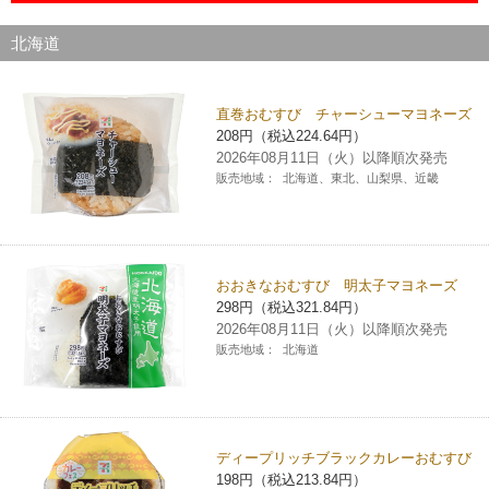
チケットサービス
宅配便
ギフト
コピー
企業理念
セブン＆アイ・ホールディングスの重点課題
北海道
加盟店オーナー募集
物件募集・購入
セブン‐イレブンでお受取り
セブンチケット
切手・はがき・印紙
プリペイドカード・金券
プリント
会社概要
サステナビリティ活動基本方針
直巻おむすび チャーシューマヨネーズ
アルバイト情報
採用情報
208円（税込224.64円）
タワーレコード
停電時のサービス停止のお知らせ
チケットぴあ
セブン銀行ATM
ニンテンドー・ダウンロードカード
スキャン
貸借対照表・損益計算書
サステナビリティ推進体制
2026年08月11日（火）以降順次発売
店舗検索
ネットショッピング
販売地域：
北海道、東北、山梨県、近畿
お問い合わせ
セブンネットショッピング
イープラス
ご利用可能なお支払い方法
ファクス
沿革
GREEN CHALLENGE 2050
Language
CNプレイガイド
各種料金のお支払い
チケット
国内店舗数
4VISIONS
English (Corporate)
おおきなおむすび 明太子マヨネーズ
298円（税込321.84円）
English (Services)
2026年08月11日（火）以降順次発売
JTB
スマホプリペイド
プリペイドサービス
売上高、店舗数推移
サステナビリティニュース
販売地域：
北海道
中文[繁體字](服務)
レジでApple Accountにチャージ
スポーツ振興くじ
セブン‐イレブンの海外事業
简体中文(服务)
サステナビリティレポート
한국어(서비스)
オンラインフォトサービス
行政サービス
ディープリッチブラックカレーおむすび
データで見るセブン‐イレブン
報告書ライブラリー
ภาษาไทย(บริการ)
198円（税込213.84円）