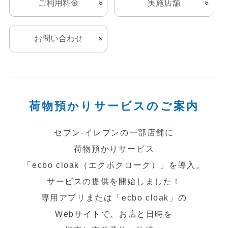
ご利用料金
実施店舗
チケットサービス
宅配便
ギフト
コピー
企業理念
セブン＆アイ・ホールディングスの重点課題
加盟店オーナー募集
物件募集・購入
お問い合わせ
セブン‐イレブンでお受取り
セブンチケット
切手・はがき・印紙
プリペイドカード・金券
プリント
会社概要
サステナビリティ活動基本方針
アルバイト情報
採用情報
タワーレコード
停電時のサービス停止のお知らせ
チケットぴあ
セブン銀行ATM
ニンテンドー・ダウンロードカード
スキャン
貸借対照表・損益計算書
サステナビリティ推進体制
店舗検索
ネットショッピング
お問い合わせ
セブンネットショッピング
イープラス
ご利用可能なお支払い方法
ファクス
沿革
GREEN CHALLENGE 2050
荷物預かりサービスの
ご案内
Language
CNプレイガイド
各種料金のお支払い
チケット
国内店舗数
4VISIONS
セブン‐イレブンの一部店舗に
English (Corporate)
荷物預かりサービス
English (Services)
JTB
スマホプリペイド
プリペイドサービス
売上高、店舗数推移
サステナビリティニュース
「ecbo cloak（エクボクローク）」を
導入。
中文[繁體字](服務)
サービスの提供を開始しました！
レジでApple Accountにチャージ
スポーツ振興くじ
セブン‐イレブンの海外事業
简体中文(服务)
サステナビリティレポート
専用アプリまたは「ecbo cloak」の
한국어(서비스)
オンラインフォトサービス
行政サービス
Webサイトで、お店と日時を
データで見るセブン‐イレブン
報告書ライブラリー
ภาษาไทย(บริการ)