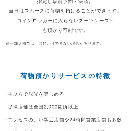
指定し事前予約・決済。
コインランドリー（店舗限定）
保険
セブン‐イレブンの「商品力」
当日はスムーズに荷物を預けることが
できます。
※
コインロッカーに入らないスーツケース
宅配ロッカー（店舗限定）
学び・教育
セブン-イレブンの横顔
も預かり可能です。
自転車シェアリング（店舗限定）
セブン-イレブンの歴史
※一部店舗では、お預かりできない場合があります。
モバイルバッテリーシェアリング（店舗限定）
モバイルWi-Fiバッテリーシェアリング（店舗限定）
荷物預かりサービスの特徴
荷物預かりサービス「ecbocloakエクボクローク」（店舗限定）
·手ぶらで観光を楽しめる
パウダースペース ラブン（店舗限定）
·提携店舗は全国2,000箇所以上
·アクセスのよい駅近店舗や24時間営業店舗も多数
ソフトバンクギフト