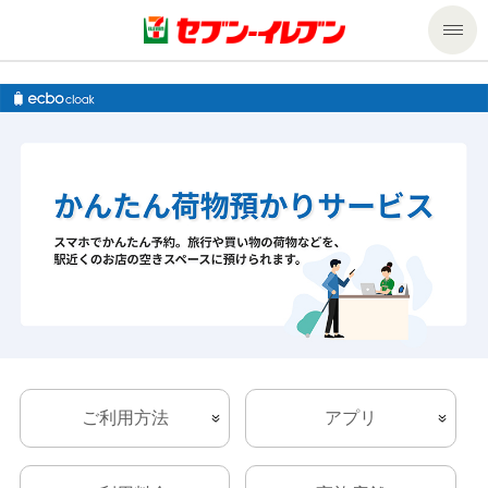
商品のご案内
セール・キャンペーン
商品のご案内トップ
今週の新商品
サービス
来週の新商品
企業情報
サービストップ
商品カテゴリ一覧
nanacoトップ
私たちの取組み
企業情報トップ
セブンプレミアム
マルチコピー機でできること
ニュースリリース
サステナビリティ
ご利用方法
アプリ
便利なサービス
食の安全・安心への取組み
マルチコピー機でできることトップ
ごあいさつ
サステナビリティトップ