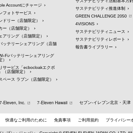
サステナビリティ活動基本方
le Accountにチャージ
サステナビリティ推進体制
ンフォトサービス
GREEN CHALLENGE 2050
ンドリー（店舗限定）
4VISIONS
カー（店舗限定）
サステナビリティニュース
ェアリング（店舗限定）
サステナビリティレポート
バッテリーシェアリング（店舗
報告書ライブラリー
i-Fiバッテリーシェアリング
定）
サービス「ecbocloakエクボ
」（店舗限定）
スペース ラブン（店舗限定）
7‐Eleven, Inc.
7‐Eleven Hawaii
セブン‐イレブン北京・天津
快適なご利用のために
免責事項
ご利用規約
プライバシー
‐イレブン・ジャパン
Copyright © SEVEN-ELEVEN JAPAN CO.,LTD.
Al