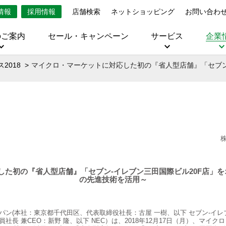
情報
採用情報
店舗検索
ネットショッピング
お問い合わ
のご案内
セール・キャンペーン
サービス
企業
2018
マイクロ・マーケットに対応した初の『省人型店舗』「セブン‐
た初の『省人型店舗』「セブン‐イレブン三田国際ビル20F店」をオー
の先進技術を活用～
パン(本社：東京都千代田区、代表取締役社長：古屋 一樹、以下 セブン‐イレ
社長 兼CEO：新野 隆、以下 NEC）は、2018年12月17日（月）、マイ