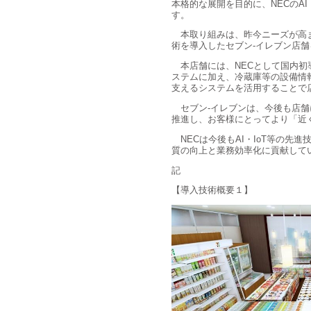
本格的な展開を目的に、NECのA
す。
本取り組みは、昨今ニーズが高まっ
術を導入したセブン-イレブン店
本店舗には、NECとして国内初
ステムに加え、冷蔵庫等の設備情
支えるシステムを活用することで
セブン‐イレブンは、今後も店舗
推進し、お客様にとってより「近
NECは今後もAI・IoT等の先
質の向上と業務効率化に貢献して
記
【導入技術概要１】