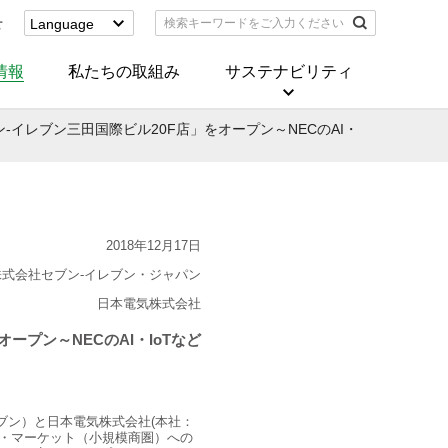
せ
Language
English
(Corporate)
情報
私たちの取組み
サステナビリティ
English
(Services)
イレブン三田国際ビル20F店」をオープン～NECのAI・
中文[繁體字]
(服務)
简体中文(服务)
한국어(서비스)
ภาษาไทย
(บริการ)
2018年12月17日
株式会社セブン‐イレブン・ジャパン
日本電気株式会社
プン～NECのAI・IoTなど
ブン）と日本電気株式会社(本社：
クロ・マーケット（小規模商圏）への