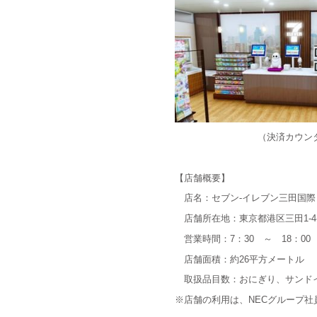
（決済カウン
【店舗概要】
店名：セブン-イレブン三田国際ビ
店舗所在地：東京都港区三田1-4-
営業時間：7：30 ～ 18：0
店舗面積：約26平方メートル
取扱品目数：おにぎり、サンドイ
※店舗の利用は、NECグループ社