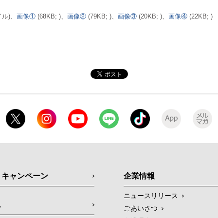
イル)、
画像①
(68KB; )、
画像②
(79KB; )、
画像③
(20KB; )、
画像④
(22KB; )
・キャンペーン
企業情報
ニュースリリース
ス
ごあいさつ