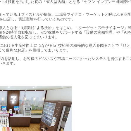
I・IoT技術を活用した初の『省人型店舗』となる「セブン‐イレブン三田国際ビ
ているオフィスビルや病院、工場等マイクロ・マーケットと呼ばれる商圏に、
舗を出店し、実証実験を行っていくものです。
導入となる「顔認証による決済」をはじめ、「ターゲット広告サイネージ」
報を24時間自動収集し、安定稼働をサポートする「設備の稼働管理」や「AI
店舗の省人化を図ってまいります。
における生産性向上につながるIoT技術等の積極的な導入を図ることで『ひ
くて便利なお店」を目指してまいります。
進技術を活用し、お客様のビジネスや市場ニーズに沿ったシステムを提供する
いきます。