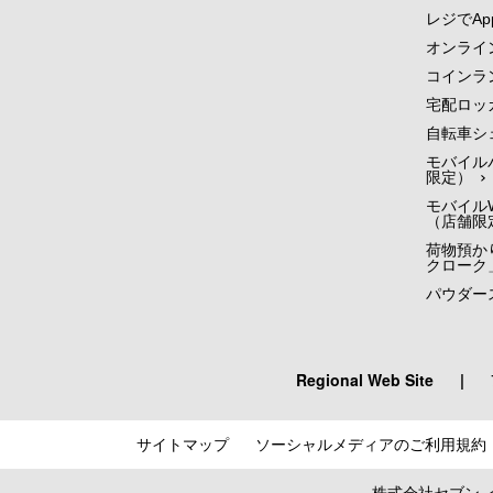
レジでApp
オンライ
コインラ
宅配ロッ
自転車シ
モバイル
限定）
モバイルW
（店舗限
荷物預かり
クローク
パウダー
Regional Web Site
|
サイトマップ
ソーシャルメディアのご利用規約
株式会社セブン