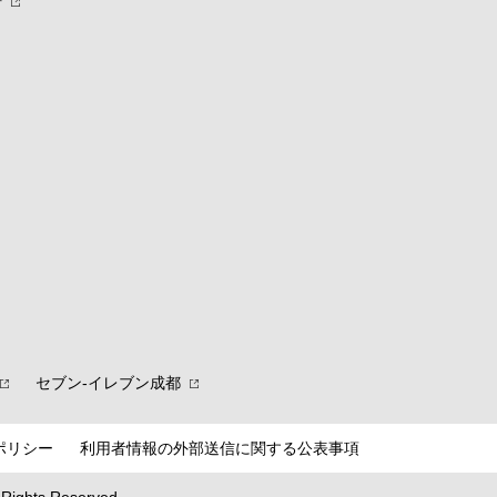
針
セブン‐イレブン成都
ポリシー
利用者情報の外部送信に関する公表事項
l Rights Reserved.