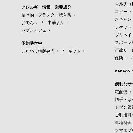
マルチコ
アレルギー情報・栄養成分
コピー
揚げ物・フランク・焼き鳥
スキャン
おでん
/
中華まん
チケット
セブンカフェ
プリペイ
スポーツ
予約受付中
行政サー
こだわり特製弁当
/
ギフト
保険
/
nanaco
便利なサ
宅配便
切手・は
セブン銀
ご利用可
各種料金
スマホプ