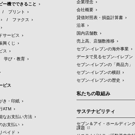
企業理念
ピー機でできること
会社概要
/
プリント
貸借対照表・損益計算書
/
ファクス
沿革
国内店舗数
ドサービス
売上高、店舗数推移
振興くじ
セブン‐イレブンの海外事業
ビス
データで見るセブン‐イレブン
学び・教育
セブン‐イレブンの「商品力」
セブン-イレブンの横顔
セブン-イレブンの歴史
ービス
私たちの取組み
がき・印紙
行ATM
サステナビリティ
能なお支払い方法
セブン＆アイ・ホールディン
のお支払い
課題
リペイド