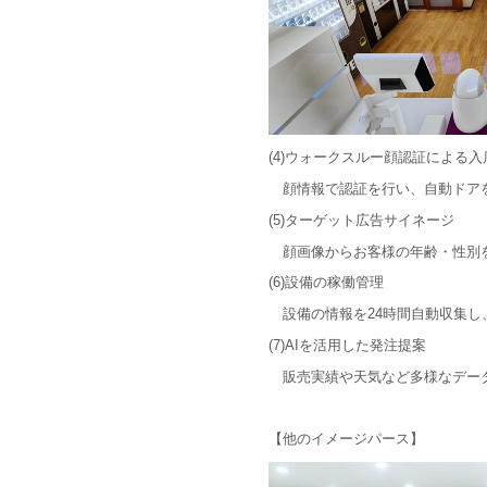
(4)ウォークスルー顔認証による入
顔情報で認証を行い、自動ドア
(5)ターゲット広告サイネージ
顔画像からお客様の年齢・性別を
(6)設備の稼働管理
設備の情報を24時間自動収集し
(7)AIを活用した発注提案
販売実績や天気など多様なデー
【他のイメージパース】