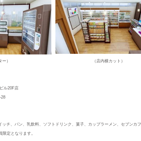
ター） （店内横カット）
ル20F店
28
0
ッチ、パン、乳飲料、ソフトドリンク、菓子、カップラーメン、セブンカフェ
員限定となります。