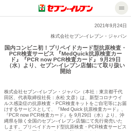
商品のご案内
2021年9月24日
株式会社セブン‐イレブン・ジャパン
セール・キャンペーン
商品のご案内トップ
国内コンビニ初！プリペイドカード型抗原検査・
PCR検査サービス 『MedQuick抗原検査カー
今週の新商品
サービス
ド』『PCR now PCR検査カード』 9月29日
（水）より、セブン‐イレブン店舗にて取り扱い
開始
来週の新商品
企業情報
サービストップ
商品カテゴリ一覧
nanacoトップ
私たちの取組み
企業情報トップ
株式会社セブン‐イレブン・ジャパン（本社：東京都千代
田区、代表取締役社長：永松 文彦）は、新型コロナウイ
ルス感染症の抗原検査・PCR検査キットをご自宅等にお届
セブンプレミアム
マルチコピー機でできること
ニュースリリース
サステナビリティ
けするサービスとして、『Med Quick 抗原検査カード』、
『PCR now PCR検査カード』を 9月29日（水）より、沖
縄県を除く全国のセブン‐イレブン店舗にて先行発売いた
便利なサービス
食の安全・安心への取組み
マルチコピー機でできることトップ
ごあいさつ
サステナビリティトップ
します。プリペイドカード型抗原検査・PCR検査サービス