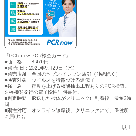
『PCR now PCR検査カード』
■価 格 ：8,470円
■発 売 日：2021年9月29日（水）
■発売店舗：全国のセブン‐イレブン店舗（沖縄除く）
■検査対象：ウイルスを特徴づける遺伝子
■強 み ：精度を上げる核酸抽出工程ありのPCR検査。
医療機関発行の電子陰性証明書付。
■判定時間：返送した検体がクリニックに到着後、最短2時
間
■陽性対応：オンライン診療後、クリニックにて、保健所
に届け出。
以上