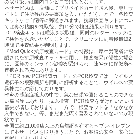
の取り扱いは国内コンビニでは初となります。
本サービスは、店舗にてプリペイドカード購入後、専用サ
チケットサービス
宅配便
ギフト
コピー
企業理念
セブン＆アイ・ホールディングスの重点課題
イトにて住所等の必要事項を入力いただくことで、各検査
キットがご自宅等に郵送されます。抗原検査キットについ
加盟店オーナー募集
物件募集・購入
セブン‐イレブンでお受取り
セブンチケット
切手・はがき・印紙
プリペイドカード・金券
プリント
ては鼻の粘膜を採取後、約15分で検査結果が判ります。
会社概要
サステナビリティ活動基本方針
PCR検査キットは唾液を採取後、同封のレター パックに
アルバイト情報
採用情報
て検体を返送いただくことで、クリニックに到着後最短2
タワーレコード
停電時のサービス停止のお知らせ
チケットぴあ
セブン銀行ATM
ニンテンドー・ダウンロードカード
スキャン
貸借対照表・損益計算書
時間で検査結果が判明します。
サステナビリティ推進体制
店舗検索
ネットショッピング
『Med Quick 抗原検査カード』の特徴は、厚生労働省に承
お問い合わせ
認された抗原検査キットを使用し、検査結果が陽性の場合
セブンネットショッピング
イープラス
ご利用可能なお支払い方法
ファクス
沿革
GREEN CHALLENGE 2050
に、医師のオンライン診察が受けられ、速やかに保健所へ
連携される点にあります。
Language
『PCR now PCR検査カード』のPCR検査では、ウイルス
CNプレイガイド
各種料金のお支払い
チケット
国内店舗数
4VISIONS
English (Corporate)
遺伝子の複数箇所を同時に解析することで、ウイルスの変
異株にも対応しております。
English (Services)
JTB
昨今の感染症拡大の中で、急な出張や避けることのできな
スマホプリペイド
プリペイドサービス
売上高、店舗数推移
サステナビリティニュース
い帰省等にあたり、抗原検査・PCR検査を受けたいという
中文[繁體字](服務)
需要が増しております。一方で、検査キットを「なかなか
レジでApple Accountにチャージ
スポーツ振興くじ
入手できない」等、まだまだ広く普及されていないのが現
セブン‐イレブンの海外事業
简体中文(服务)
サステナビリティレポート
状です。
한국어(서비스)
全国に約21,000店以上の店舗網を有するセブン‐イレブン
オンラインフォトサービス
行政サービス
データで見るセブン‐イレブン
にて本サービスを取り扱うことで、お客様の安全・安心に
報告書ライブラリー
ภาษาไทย(บริการ)
貢献してまいります。