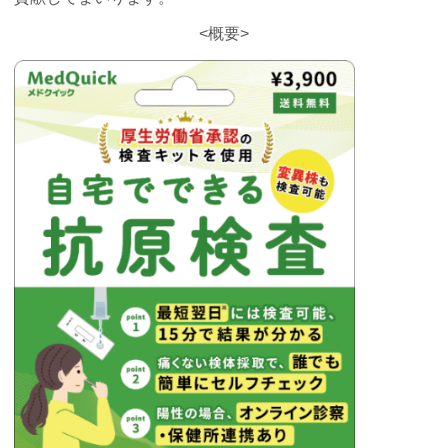
コインランドリー（店舗限定）
保険
セブン‐イレブンの「商品力」
<概要>
宅配ロッカー（店舗限定）
学び・教育
セブン-イレブンの横顔
自転車シェアリング（店舗限定）
セブン-イレブンの歴史
モバイルバッテリーシェアリング（店舗限定）
モバイルWi-Fiバッテリーシェアリング（店舗限定）
荷物預かりサービス「ecbocloakエクボクローク」（店舗限定）
パウダースペース ラブン（店舗限定）
ソフトバンクギフト