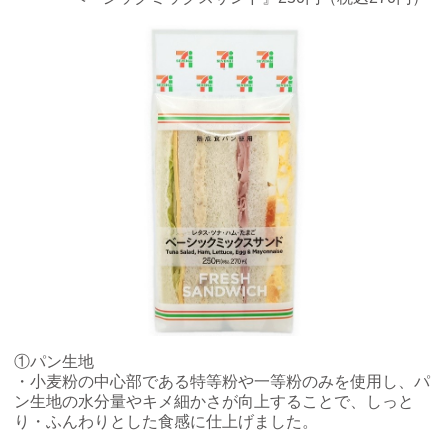
コインランドリー（店舗限定）
保険
セブン‐イレブンの「商品力」
宅配ロッカー（店舗限定）
学び・教育
セブン-イレブンの横顔
自転車シェアリング（店舗限定）
セブン-イレブンの歴史
モバイルバッテリーシェアリング（店舗限定）
モバイルWi-Fiバッテリーシェアリング（店舗限定）
荷物預かりサービス「ecbocloakエクボクローク」（店舗限定）
①パン生地
パウダースペース ラブン（店舗限定）
・小麦粉の中心部である特等粉や一等粉のみを使用し、パ
ン生地の水分量やキメ細かさが向上することで、しっと
ソフトバンクギフト
り・ふんわりとした食感に仕上げました。