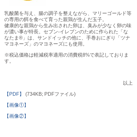
乳酸菌を与え、腸の調子を整えながら、マリーゴールド等
の専用の餌を食べて育った親鶏が生んだ玉子。
健康的な親鶏から生み出された卵は、臭みが少なく卵の味
が濃い事が特長。セブン‐イレブンのために作られた「な
なたま®」は、サンドイッチの他に、手巻おにぎり「ツナ
マヨネーズ」のマヨネーズにも使用。
※税込価格は軽減税率適用の消費税8%で表記しておりま
す。
以上
【PDF】
(734KB; PDFファイル)
【画像①】
【画像②】