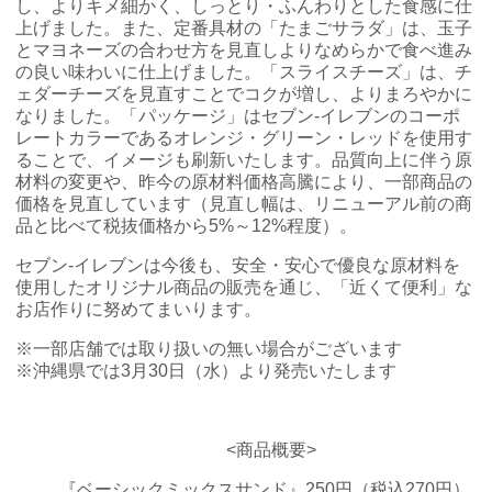
し、よりキメ細かく、しっとり・ふんわりとした食感に仕
上げました。また、定番具材の「たまごサラダ」は、玉子
チケットサービス
宅配便
ギフト
コピー
企業理念
セブン＆アイ・ホールディングスの重点課題
とマヨネーズの合わせ方を見直しよりなめらかで食べ進み
の良い味わいに仕上げました。「スライスチーズ」は、チ
加盟店オーナー募集
物件募集・購入
セブン‐イレブンでお受取り
セブンチケット
切手・はがき・印紙
プリペイドカード・金券
プリント
ェダーチーズを見直すことでコクが増し、よりまろやかに
会社概要
サステナビリティ活動基本方針
なりました。「パッケージ」はセブン‐イレブンのコーポ
アルバイト情報
採用情報
レートカラーであるオレンジ・グリーン・レッドを使用す
タワーレコード
停電時のサービス停止のお知らせ
チケットぴあ
セブン銀行ATM
ニンテンドー・ダウンロードカード
スキャン
貸借対照表・損益計算書
ることで、イメージも刷新いたします。品質向上に伴う原
サステナビリティ推進体制
店舗検索
ネットショッピング
材料の変更や、昨今の原材料価格高騰により、一部商品の
お問い合わせ
価格を見直しています（見直し幅は、リニューアル前の商
セブンネットショッピング
イープラス
ご利用可能なお支払い方法
ファクス
沿革
GREEN CHALLENGE 2050
品と比べて税抜価格から5%～12%程度）。
Language
セブン‐イレブンは今後も、安全・安心で優良な原材料を
CNプレイガイド
各種料金のお支払い
チケット
国内店舗数
4VISIONS
使用したオリジナル商品の販売を通じ、「近くて便利」な
English (Corporate)
お店作りに努めてまいります。
English (Services)
JTB
スマホプリペイド
プリペイドサービス
売上高、店舗数推移
サステナビリティニュース
※一部店舗では取り扱いの無い場合がございます
中文[繁體字](服務)
※沖縄県では3月30日（水）より発売いたします
レジでApple Accountにチャージ
スポーツ振興くじ
セブン‐イレブンの海外事業
简体中文(服务)
サステナビリティレポート
한국어(서비스)
<商品概要>
オンラインフォトサービス
行政サービス
データで見るセブン‐イレブン
報告書ライブラリー
ภาษาไทย(บริการ)
『ベーシックミックスサンド』250円（税込270円）