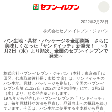
商品のご案内
2022年2月28日
株式会社セブン‐イレブン・ジャパン
セール・キャンペーン
商品のご案内トップ
パン生地・具材・パッケージを全面刷新 さらに
美味しくなった『サンドイッチ』新発売！ ～3
今週の新商品
サービス
月2日（水）より順次、全国のセブン‐イレブンで
発売～
来週の新商品
企業情報
サービストップ
株式会社セブン‐イレブン・ジャパン（本社：東京都千代
商品カテゴリ一覧
nanacoトップ
私たちの取組み
企業情報トップ
田区、代表取締役社長：永松 文彦）は、サンドイッチの
パン生地、具材、パッケージを刷新し、全国のセブン‐イ
レブン店舗 21,327店（2022年2月末現在）にて、3月2日
セブンプレミアム
マルチコピー機でできること
ニュースリリース
サステナビリティ
（水）より、順次発売※いたします。
1978年から発売したセブン‐イレブンの「サンドイッチ」
は、毎年原材料や製法を見直し、品質向上への挑戦を続け
便利なサービス
食の安全・安心への取組み
マルチコピー機でできることトップ
ごあいさつ
サステナビリティトップ
ています。今回は、パン生地に使用する小麦粉から見直