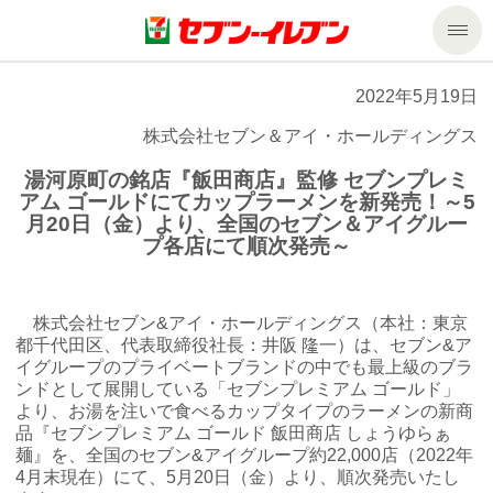
商品のご案内
2022年5月19日
株式会社セブン＆アイ・ホールディングス
セール・キャンペーン
商品のご案内トップ
湯河原町の銘店『飯田商店』監修 セブンプレミ
アム ゴールドにてカップラーメンを新発売！～5
今週の新商品
サービス
月20日（金）より、全国のセブン＆アイグルー
プ各店にて順次発売～
来週の新商品
企業情報
サービストップ
株式会社セブン&アイ・ホールディングス（本社：東京
商品カテゴリ一覧
nanacoトップ
私たちの取組み
企業情報トップ
都千代田区、代表取締役社長：井阪 隆一）は、セブン&ア
イグループのプライベートブランドの中でも最上級のブラ
ンドとして展開している「セブンプレミアム ゴールド」
セブンプレミアム
マルチコピー機でできること
ニュースリリース
サステナビリティ
より、お湯を注いで食べるカップタイプのラーメンの新商
品『セブンプレミアム ゴールド 飯田商店 しょうゆらぁ
麺』を、全国のセブン&アイグループ約22,000店（2022年
便利なサービス
食の安全・安心への取組み
マルチコピー機でできることトップ
ごあいさつ
サステナビリティトップ
4月末現在）にて、5月20日（金）より、順次発売いたし