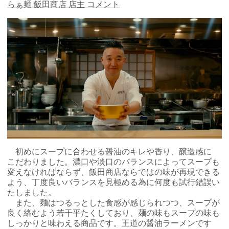
らぁ麺 飯田商店 店主 コメント
初めにスープに合わせる醤油のキレや香り、醸造感に
こだわりました。濃口や淡口のバランスによってスープも
変えなければならず、飯田商店ならではの味が再現できる
よう、丁度良いバランスを見極める為に何度も試行錯誤い
たしました。
また、麺はつるっとした食感が感じられつつ、スープが
良く絡むよう若干平たくしており、麺の味もスープの味も
しっかりと味わえる商品です。王道の醤油ラーメンです