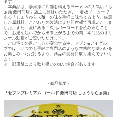
ます。
本商品は、湯河原に店舗を構えるラーメンの人気店「ら
チケットサービス
宅配便
ギフト
コピー
企業理念
セブン＆アイ・ホールディングスの重点課題
ぁ麺 飯田商店」店主に監修いただき、 看板メニューで
ある「しょうゆらぁ麺」の味を手軽に味わえるよう、厳選
加盟店オーナー募集
物件募集・購入
セブン‐イレブンでお受取り
セブンチケット
切手・はがき・印紙
プリペイドカード・金券
プリント
した原材料、こだわりの製法により即席麺で再現いたしま
会社概要
サステナビリティ活動基本方針
した。また、蓋にある二次元バーコードを読み込むこと
アルバイト情報
採用情報
で、お湯を注いでから出来上がるまでの間、本商品のオリ
タワーレコード
停電時のサービス停止のお知らせ
チケットぴあ
セブン銀行ATM
ニンテンドー・ダウンロードカード
スキャン
貸借対照表・損益計算書
ジナル動画がご覧いただけます。
サステナビリティ推進体制
店舗検索
ネットショッピング
ご自宅での過ごし方が変化する中、セブン&アイグルー
お問い合わせ
プでは、いつでも手軽に専門店のような本格的な味わいを
セブンネットショッピング
イープラス
ご利用可能なお支払い方法
ファクス
沿革
GREEN CHALLENGE 2050
お楽しみいただけるよう、商品の開発に取り組んでまいり
ます。
Language
※一部店舗により取り扱いの無い場合があります
CNプレイガイド
各種料金のお支払い
チケット
国内店舗数
4VISIONS
English (Corporate)
English (Services)
JTB
スマホプリペイド
プリペイドサービス
売上高、店舗数推移
サステナビリティニュース
<商品概要>
中文[繁體字](服務)
『セブンプレミアム ゴールド 飯田商店 しょうゆらぁ麺』
レジでApple Accountにチャージ
スポーツ振興くじ
セブン‐イレブンの海外事業
简体中文(服务)
サステナビリティレポート
한국어(서비스)
オンラインフォトサービス
行政サービス
データで見るセブン‐イレブン
報告書ライブラリー
ภาษาไทย(บริการ)