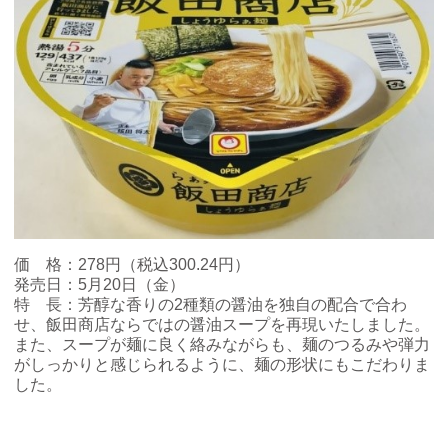
コインランドリー（店舗限定）
保険
セブン‐イレブンの「商品力」
宅配ロッカー（店舗限定）
学び・教育
セブン-イレブンの横顔
自転車シェアリング（店舗限定）
セブン-イレブンの歴史
モバイルバッテリーシェアリング（店舗限定）
モバイルWi-Fiバッテリーシェアリング（店舗限定）
価 格：278円（税込300.24円）
発売日：5月20日（金）
特 長：芳醇な香りの2種類の醤油を独自の配合で合わ
荷物預かりサービス「ecbocloakエクボクローク」（店舗限定）
せ、飯田商店ならではの醤油スープを再現いたしました。
また、スープが麺に良く絡みながらも、麺のつるみや弾力
パウダースペース ラブン（店舗限定）
がしっかりと感じられるように、麺の形状にもこだわりま
した。
ソフトバンクギフト