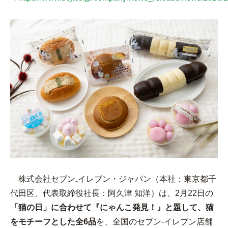
チケットサービス
宅配便
ギフト
コピー
企業理念
セブン＆アイ・ホールディングスの重点課題
加盟店オーナー募集
物件募集・購入
セブン‐イレブンでお受取り
セブンチケット
切手・はがき・印紙
プリペイドカード・金券
プリント
会社概要
サステナビリティ活動基本方針
アルバイト情報
採用情報
タワーレコード
停電時のサービス停止のお知らせ
チケットぴあ
セブン銀行ATM
ニンテンドー・ダウンロードカード
スキャン
貸借対照表・損益計算書
サステナビリティ推進体制
店舗検索
ネットショッピング
お問い合わせ
セブンネットショッピング
イープラス
ご利用可能なお支払い方法
ファクス
沿革
GREEN CHALLENGE 2050
Language
CNプレイガイド
各種料金のお支払い
チケット
国内店舗数
4VISIONS
English (Corporate)
English (Services)
JTB
スマホプリペイド
プリペイドサービス
売上高、店舗数推移
サステナビリティニュース
中文[繁體字](服務)
株式会社セブン₋イレブン・ジャパン（本社：東京都千
レジでApple Accountにチャージ
スポーツ振興くじ
セブン‐イレブンの海外事業
简体中文(服务)
サステナビリティレポート
代田区、代表取締役社長：阿久津 知洋）は、2月22日の
한국어(서비스)
「猫の日」に合わせて『にゃんこ発見！』と題して、猫
オンラインフォトサービス
行政サービス
データで見るセブン‐イレブン
報告書ライブラリー
をモチーフとした全6品
を、全国のセブン‐イレブン店舗
ภาษาไทย(บริการ)