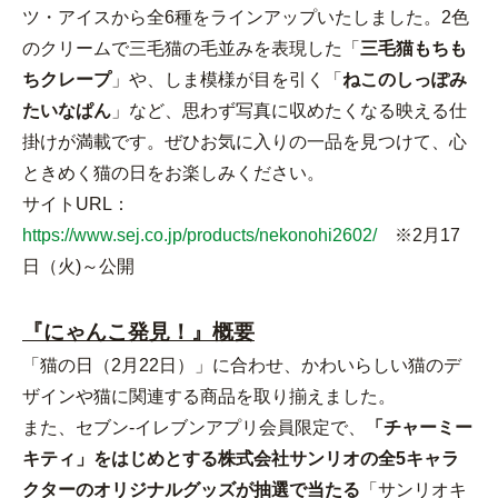
ツ・アイスから全6種をラインアップいたしました。2色
のクリームで三毛猫の毛並みを表現した「
三毛猫もちも
ちクレープ
」や、しま模様が目を引く「
ねこのしっぽみ
たいなぱん
」など、思わず写真に収めたくなる映える仕
掛けが満載です。ぜひお気に入りの一品を見つけて、心
ときめく猫の日をお楽しみください。
サイトURL：
https://www.sej.co.jp/products/nekonohi2602/
※2月17
日（火)～公開
『にゃんこ発見！』概要
「猫の日（2月22日）」に合わせ、かわいらしい猫のデ
ザインや猫に関連する商品を取り揃えました。
また、セブン‐イレブンアプリ会員限定で、
「チャーミー
キティ」をはじめとする株式会社サンリオの全5キャラ
クターのオリジナルグッズが抽選で当たる
「サンリオキ