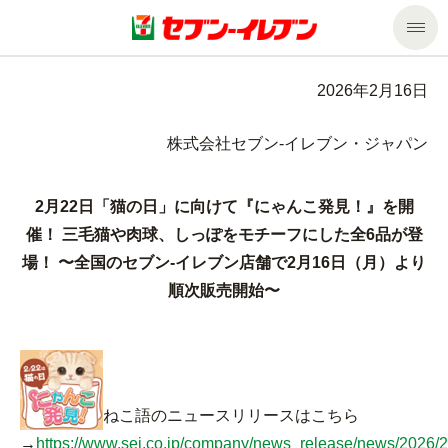
商品のご案内
2026年2月16日
セール・キャンペーン
商品のご案内トップ
株式会社セブン‐イレブン・ジャパン
今週の新商品
サービス
2月22日「猫の日」に向けて『にゃんこ発見！』を開
催！ 三毛猫や肉球、しっぽをモチーフにした全6品が登
来週の新商品
企業情報
サービストップ
場！ 〜全国のセブン‐イレブン店舗で2月16日（月）より
順次販売開始〜
商品カテゴリ一覧
nanacoトップ
私たちの取組み
企業情報トップ
セブンプレミアム
マルチコピー機でできること
ニュースリリース
サステナビリティ
ねこ語のニュースリリースはこちら
便利なサービス
食の安全・安心への取組み
マルチコピー機でできることトップ
ごあいさつ
サステナビリティトップ
→
https://www.sej.co.jp/company/news_release/news/2026