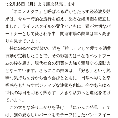
で
2月16日（月）
より順次発売します。
コインランドリー（店舗限定）
保険
セブン‐イレブンの「商品力」
「ネコノミクス」と呼ばれる猫がもたらす経済波及効
果は、今や一時的な流行を超え、盤石な経済圏を確立し
宅配ロッカー（店舗限定）
学び・教育
セブン-イレブンの横顔
ました。ライフスタイルの変化とともに、猫が大切なパ
ートナーとして愛される中、関連市場の熱量は年々高ま
自転車シェアリング（店舗限定）
セブン-イレブンの歴史
りを見せています。
特にSNSでの拡散や、猫を「推し」として愛でる消費
モバイルバッテリーシェアリング（店舗限定）
行動が定着したことで、その影響力は単なるペットブー
ムの枠を超え、現代社会の消費を力強く牽引する原動力
モバイルWi-Fiバッテリーシェアリング（店舗限定）
となっています。さらにこの熱気は、「好き」という純
粋な気持ちを分かち合う喜びとともに、日常へ彩りと幸
荷物預かりサービス「ecbocloakエクボクローク」（店舗限定）
福感をもたらすポジティブな連鎖を創出。今やあらゆる
世代の毎日を明るく照らす、大きな活力へと進化を遂げ
パウダースペース ラブン（店舗限定）
ています。
この大きな盛り上がりを受け、『にゃんこ発見！』で
ソフトバンクギフト
は、猫の愛らしいパーツをモチーフにしたパン・スイー