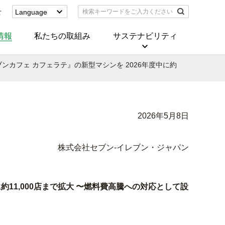
せ
Language
English
(Corporate)
情報
私たちの取組み
サステナビリティ
English
(Services)
ンカフェ カフェラテ』の新型マシンを 2026年度中に約
中文[繁體字]
(服務)
简体中文(服务)
한국어(서비스)
ภาษาไทย
2026年5月8日
(บริการ)
株式会社セブン‐イレブン・ジャパン
11,000店まで拡大 〜燃料費高騰への対応として設