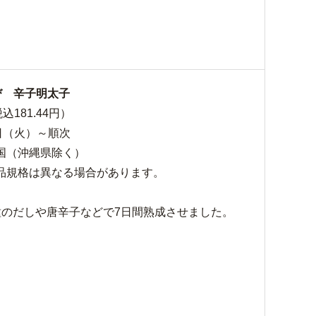
び 辛子明太子
込181.44円）
日（火）～順次
国（沖縄県除く）
品規格は異なる場合があります。
種のだしや唐辛子などで7日間熟成させました。