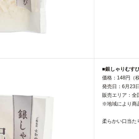
■銀しゃりむす
価格：148円（税
発売日：6月23
販売エリア：全
※地域により商
柔らかい口当た