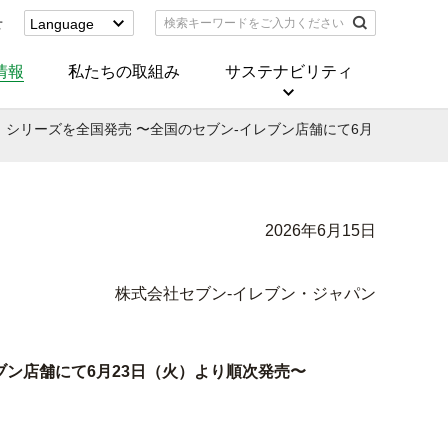
せ
Language
English
(Corporate)
情報
私たちの取組み
サステナビリティ
English
(Services)
シリーズを全国発売 〜全国のセブン‐イレブン店舗にて6月
中文[繁體字]
(服務)
简体中文(服务)
한국어(서비스)
ภาษาไทย
2026年6月15日
(บริการ)
株式会社セブン‐イレブン・ジャパン
ン店舗にて6月23日（火）より順次発売〜