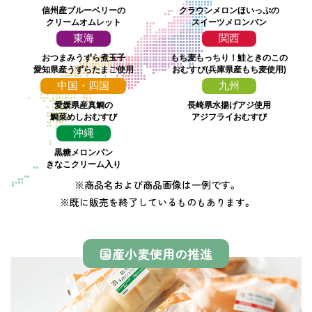
信州産ブルーベリーの
クラウンメロンほいっぷの
クリームオムレット
スイーツメロンパン
東海
関西
おつまみうずら煮玉子
もち麦もっちり！鮭ときのこの
愛知県産うずらたまご使用
おむすび(兵庫県産もち麦使用)
中国・四国
九州
愛媛県産真鯛の
長崎県水揚げアジ使用
鯛菜めしおむすび
アジフライおむすび
沖縄
黒糖メロンパン
きなこクリーム入り
※商品名および商品画像は一例です。
※既に販売を終了しているものもあります。
国産小麦使用の推進