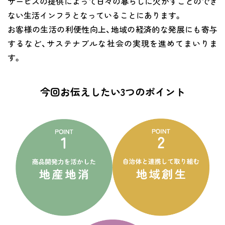
サービスの提供によって日々の暮らしに欠かすことのでき
コインランドリー（店舗限定）
ない生活インフラとなっていることにあります。
保険
セブン‐イレブンの「商品力」
お客様の生活の利便性向上、地域の経済的な発展にも寄与
宅配ロッカー（店舗限定）
するなど、サステナブルな社会の実現を進めてまいりま
学び・教育
セブン-イレブンの横顔
す。
自転車シェアリング（店舗限定）
セブン-イレブンの歴史
今回お伝えしたい3つのポイント
モバイルバッテリーシェアリング（店舗限定）
モバイルWi-Fiバッテリーシェアリング（店舗限定）
荷物預かりサービス「ecbocloakエクボクローク」（店舗限定）
パウダースペース ラブン（店舗限定）
ソフトバンクギフト