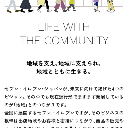
チケットサービス
宅配便
ギフト
コピー
企業理念
セブン＆アイ・ホールディングスの重点課題
加盟店オーナー募集
物件募集・購入
LIFE WITH
セブン‐イレブンでお受取り
セブンチケット
切手・はがき・印紙
プリペイドカード・金券
プリント
会社概要
サステナビリティ活動基本方針
アルバイト情報
採用情報
THE COMMUNITY
タワーレコード
停電時のサービス停止のお知らせ
チケットぴあ
セブン銀行ATM
ニンテンドー・ダウンロードカード
スキャン
貸借対照表・損益計算書
サステナビリティ推進体制
店舗検索
ネットショッピング
お問い合わせ
セブンネットショッピング
イープラス
ご利用可能なお支払い方法
ファクス
沿革
GREEN CHALLENGE 2050
地域を支え、地域に支えられ、
Language
地域とともに生きる。
CNプレイガイド
各種料金のお支払い
チケット
国内店舗数
4VISIONS
English (Corporate)
English (Services)
JTB
スマホプリペイド
セブン‐イレブン・ジャパンが、未来に向けて掲げた4つの
プリペイドサービス
売上高、店舗数推移
サステナビリティニュース
中文[繁體字](服務)
ビジョン。その中でも現在進行形でますます発展している
レジでApple Accountにチャージ
のが「地域」とのつながりです。
スポーツ振興くじ
セブン‐イレブンの海外事業
简体中文(服务)
サステナビリティレポート
全国に展開するセブン‐イレブンですが、そのビジネスの
한국어(서비스)
オンラインフォトサービス
根幹は出店地域やお客様と密接につながり、商品の販売や
行政サービス
データで見るセブン‐イレブン
報告書ライブラリー
ภาษาไทย(บริการ)