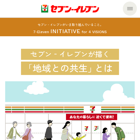
セブン‐イレブンがいま取り組んでいること。
商品のご案内
INITIATIVE
7-Eleven
for 4 VISIONS
セール・キャンペーン
商品のご案内トップ
今週の新商品
サービス
来週の新商品
企業情報
サービストップ
商品カテゴリ一覧
nanacoトップ
私たちの取組み
企業情報トップ
セブンプレミアム
マルチコピー機でできること
ニュースリリース
サステナビリティ
便利なサービス
食の安全・安心への取組み
マルチコピー機でできることトップ
ごあいさつ
サステナビリティトップ