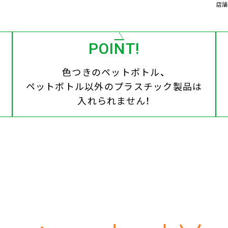
店舗
色つきのペットボトル、
ペットボトル以外のプラスチック製品は
入れられません！