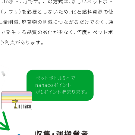
ルtoボトル」です。この方式は、新しいペットボト
（ナフサ）を必要としないため、化石燃料資源の使
排出量削減、廃棄物の削減につながるだけでなく、通
で発生する品質の劣化が少なく、何度もペットボ
う利点があります。