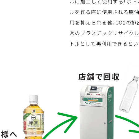
ルに加工して使用する「ボト
ルを作る際に使用される原油
用を抑えられる他、CO2の
常のプラスチックリサイクル
トルとして再利用できるとい