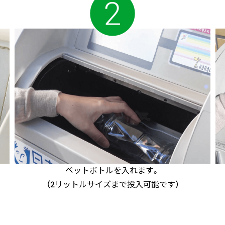
ペットボトルを入れます。
（2リットルサイズまで投入可能です）