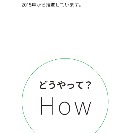
2015年から推進しています。