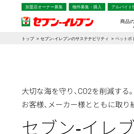
加盟店オーナー募集
物件募集・購入
アルバイト
商品
トップ
セブン‐イレブンのサステナビリティ
ペットボ
大切な海を守り、CO2を削減する
お客様、メーカー様とともに取り
セブン
‐
イレ