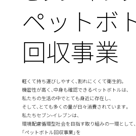
ペットボ
回収事業
軽くて持ち運びしやすく、割れにくくて衛生的。
機密性が高く、中身も確認できるペットボトルは、
私たちの生活の中でとても身近に存在し、
そして、とても多くの量が日々消費されています。
私たちセブン
‐
イレブンは、
環境配慮循環型社会を目指す取り組みの一環として、
「ペットボトル回収事業」を