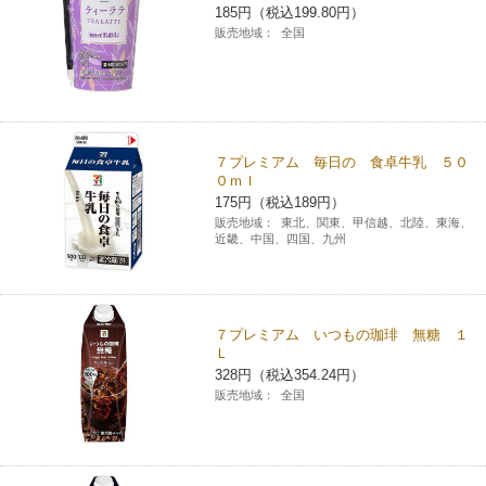
185円（税込199.80円）
販売地域：
全国
７プレミアム 毎日の 食卓牛乳 ５０
０ｍｌ
175円（税込189円）
販売地域：
東北、関東、甲信越、北陸、東海、
近畿、中国、四国、九州
７プレミアム いつもの珈琲 無糖 １
Ｌ
328円（税込354.24円）
販売地域：
全国