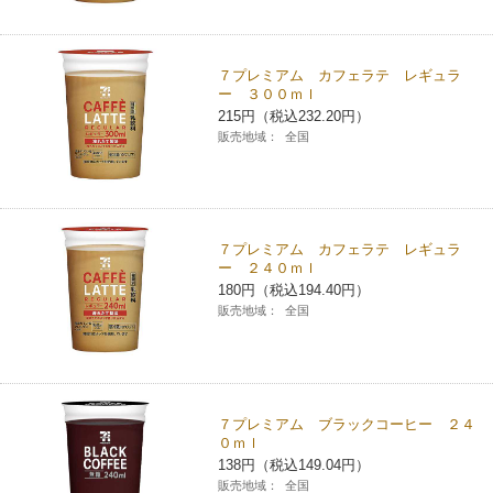
コインランドリー（店舗限定）
保険
セブン‐イレブンの「商品力」
７プレミアム カフェラテ レギュラ
宅配ロッカー（店舗限定）
学び・教育
ー ３００ｍｌ
セブン-イレブンの横顔
215円（税込232.20円）
販売地域：
全国
自転車シェアリング（店舗限定）
セブン-イレブンの歴史
モバイルバッテリーシェアリング（店舗限定）
７プレミアム カフェラテ レギュラ
ー ２４０ｍｌ
モバイルWi-Fiバッテリーシェアリング（店舗限定）
180円（税込194.40円）
販売地域：
全国
荷物預かりサービス「ecbocloakエクボクローク」（店舗限定）
パウダースペース ラブン（店舗限定）
７プレミアム ブラックコーヒー ２４
０ｍｌ
ソフトバンクギフト
138円（税込149.04円）
販売地域：
全国