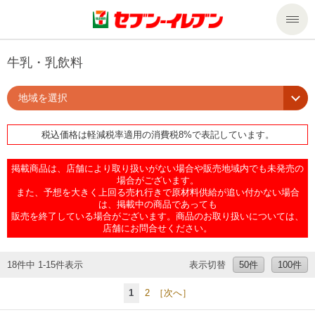
商品のご案内
牛乳・乳飲料
地域を選択
セール・キャンペーン
商品のご案内トップ
税込価格は軽減税率適用の消費税8%で表記しています。
今週の新商品
サービス
掲載商品は、店舗により取り扱いがない場合や販売地域内でも未発売の
来週の新商品
企業情報
サービストップ
場合がございます。
また、予想を大きく上回る売れ行きで原材料供給が追い付かない場合
は、掲載中の商品であっても
販売を終了している場合がございます。商品のお取り扱いについては、
商品カテゴリ一覧
nanacoトップ
私たちの取組み
企業情報トップ
店舗にお問合せください。
セブンプレミアム
マルチコピー機でできること
ニュースリリース
サステナビリティ
18件中 1-15件表示
表示切替
50件
100件
1
2
［次へ］
便利なサービス
食の安全・安心への取組み
マルチコピー機でできることトップ
ごあいさつ
サステナビリティトップ