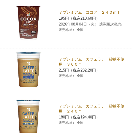
チケットサービス
宅配便
ギフト
コピー
企業理念
セブン＆アイ・ホールディングスの重点課題
７プレミアム ココア ２４０ｍｌ
195円（税込210.60円）
加盟店オーナー募集
物件募集・購入
セブン‐イレブンでお受取り
セブンチケット
切手・はがき・印紙
2026年08月04日（火）以降順次発売
プリペイドカード・金券
プリント
会社概要
サステナビリティ活動基本方針
販売地域：
全国
アルバイト情報
採用情報
タワーレコード
停電時のサービス停止のお知らせ
チケットぴあ
セブン銀行ATM
ニンテンドー・ダウンロードカード
スキャン
貸借対照表・損益計算書
サステナビリティ推進体制
店舗検索
ネットショッピング
お問い合わせ
セブンネットショッピング
イープラス
ご利用可能なお支払い方法
ファクス
沿革
７プレミアム カフェラテ 砂糖不使
GREEN CHALLENGE 2050
用 ３００ｍｌ
Language
215円（税込232.20円）
CNプレイガイド
各種料金のお支払い
チケット
国内店舗数
4VISIONS
販売地域：
全国
English (Corporate)
English (Services)
JTB
スマホプリペイド
プリペイドサービス
売上高、店舗数推移
サステナビリティニュース
中文[繁體字](服務)
７プレミアム カフェラテ 砂糖不使
レジでApple Accountにチャージ
スポーツ振興くじ
セブン‐イレブンの海外事業
简体中文(服务)
サステナビリティレポート
用 ２４０ｍｌ
180円（税込194.40円）
한국어(서비스)
販売地域：
全国
オンラインフォトサービス
行政サービス
データで見るセブン‐イレブン
報告書ライブラリー
ภาษาไทย(บริการ)