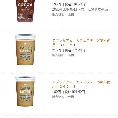
195円（税込210.60円）
チケットサービス
宅配便
ギフト
コピー
企業理念
セブン＆アイ・ホールディングスの重点課題
2026年08月06日（木）以降順次発売
販売地域：
全国
加盟店オーナー募集
物件募集・購入
セブン‐イレブンでお受取り
セブンチケット
切手・はがき・印紙
プリペイドカード・金券
プリント
会社概要
サステナビリティ活動基本方針
アルバイト情報
採用情報
タワーレコード
停電時のサービス停止のお知らせ
チケットぴあ
セブン銀行ATM
ニンテンドー・ダウンロードカード
スキャン
貸借対照表・損益計算書
サステナビリティ推進体制
７プレミアム カフェラテ 砂糖不使
店舗検索
ネットショッピング
用 ３００ｍｌ
お問い合わせ
セブンネットショッピング
215円（税込232.20円）
イープラス
ご利用可能なお支払い方法
ファクス
沿革
GREEN CHALLENGE 2050
販売地域：
全国
Language
CNプレイガイド
各種料金のお支払い
チケット
国内店舗数
4VISIONS
English (Corporate)
English (Services)
JTB
スマホプリペイド
プリペイドサービス
売上高、店舗数推移
７プレミアム カフェラテ 砂糖不使
サステナビリティニュース
用 ２４０ｍｌ
中文[繁體字](服務)
180円（税込194.40円）
レジでApple Accountにチャージ
スポーツ振興くじ
セブン‐イレブンの海外事業
简体中文(服务)
サステナビリティレポート
販売地域：
全国
한국어(서비스)
オンラインフォトサービス
行政サービス
データで見るセブン‐イレブン
報告書ライブラリー
ภาษาไทย(บริการ)