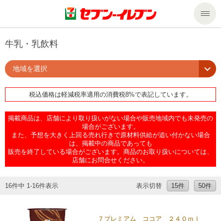
商品のご案内
牛乳・乳飲料
地域を選択
セール・キャンペーン
商品のご案内トップ
税込価格は軽減税率適用の消費税8%で表記しています。
今週の新商品
サービス
掲載商品は、店舗により取り扱いがない場合や販売地域内でも未発売の
来週の新商品
企業情報
サービストップ
場合がございます。
また、予想を大きく上回る売れ行きで原材料供給が追い付かない場合
は、掲載中の商品であっても
販売を終了している場合がございます。商品のお取り扱いについては、
商品カテゴリ一覧
nanacoトップ
私たちの取組み
企業情報トップ
店舗にお問合せください。
セブンプレミアム
マルチコピー機でできること
ニュースリリース
サステナビリティ
16件中 1-16件表示
表示切替
15件
50件
便利なサービス
食の安全・安心への取組み
マルチコピー機でできることトップ
ごあいさつ
サステナビリティトップ
７プレミアム ココア ２４０ｍｌ