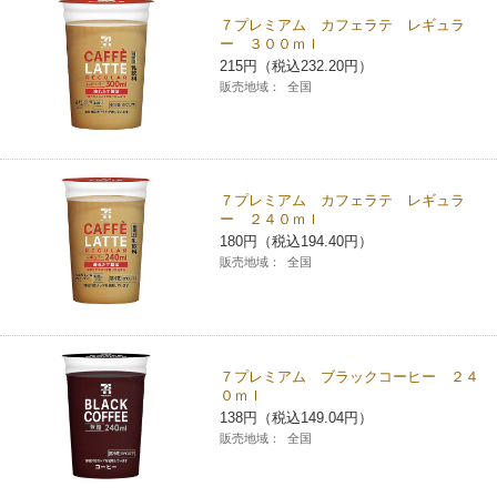
７プレミアム カフェラテ レギュラ
コインランドリー（店舗限定）
保険
セブン‐イレブンの「商品力」
ー ３００ｍｌ
215円（税込232.20円）
販売地域：
全国
宅配ロッカー（店舗限定）
学び・教育
セブン-イレブンの横顔
自転車シェアリング（店舗限定）
セブン-イレブンの歴史
７プレミアム カフェラテ レギュラ
モバイルバッテリーシェアリング（店舗限定）
ー ２４０ｍｌ
180円（税込194.40円）
販売地域：
全国
モバイルWi-Fiバッテリーシェアリング（店舗限定）
荷物預かりサービス「ecbocloakエクボクローク」（店舗限定）
７プレミアム ブラックコーヒー ２４
０ｍｌ
パウダースペース ラブン（店舗限定）
138円（税込149.04円）
販売地域：
全国
ソフトバンクギフト