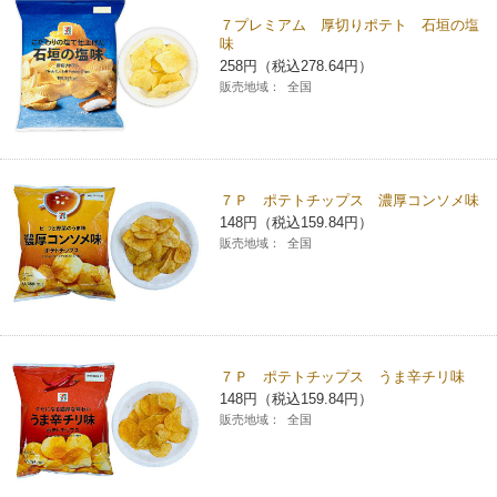
７プレミアム 厚切りポテト 石垣の塩
コインランドリー（店舗限定）
保険
セブン‐イレブンの「商品力」
味
258円（税込278.64円）
販売地域：
全国
宅配ロッカー（店舗限定）
学び・教育
セブン-イレブンの横顔
自転車シェアリング（店舗限定）
セブン-イレブンの歴史
７Ｐ ポテトチップス 濃厚コンソメ味
モバイルバッテリーシェアリング（店舗限定）
148円（税込159.84円）
販売地域：
全国
モバイルWi-Fiバッテリーシェアリング（店舗限定）
荷物預かりサービス「ecbocloakエクボクローク」（店舗限定）
７Ｐ ポテトチップス うま辛チリ味
148円（税込159.84円）
パウダースペース ラブン（店舗限定）
販売地域：
全国
ソフトバンクギフト