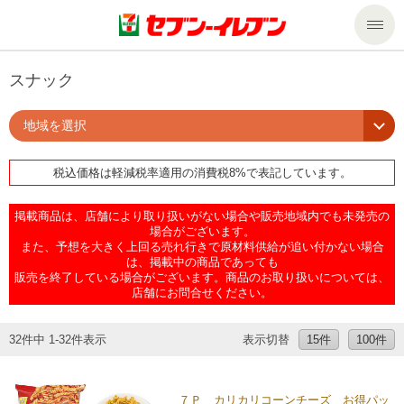
商品のご案内
スナック
地域を選択
セール・キャンペーン
商品のご案内トップ
税込価格は軽減税率適用の消費税8%で表記しています。
今週の新商品
サービス
掲載商品は、店舗により取り扱いがない場合や販売地域内でも未発売の
来週の新商品
企業情報
サービストップ
場合がございます。
また、予想を大きく上回る売れ行きで原材料供給が追い付かない場合
は、掲載中の商品であっても
販売を終了している場合がございます。商品のお取り扱いについては、
商品カテゴリ一覧
nanacoトップ
私たちの取組み
企業情報トップ
店舗にお問合せください。
セブンプレミアム
マルチコピー機でできること
ニュースリリース
サステナビリティ
32件中 1-32件表示
表示切替
15件
100件
便利なサービス
食の安全・安心への取組み
マルチコピー機でできることトップ
ごあいさつ
サステナビリティトップ
７Ｐ カリカリコーンチーズ お得パッ