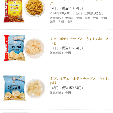
ク
チケットサービス
宅配便
ギフト
コピー
企業理念
セブン＆アイ・ホールディングスの重点課題
198円（税込213.84円）
2026年08月04日（火）以降順次発売
加盟店オーナー募集
物件募集・購入
販売地域：
甲信越、北陸、東海、近畿、中国、
セブン‐イレブンでお受取り
セブンチケット
切手・はがき・印紙
プリペイドカード・金券
プリント
会社概要
四国、九州、沖縄
サステナビリティ活動基本方針
アルバイト情報
採用情報
タワーレコード
停電時のサービス停止のお知らせ
チケットぴあ
セブン銀行ATM
ニンテンドー・ダウンロードカード
スキャン
貸借対照表・損益計算書
サステナビリティ推進体制
７Ｐ ポテトチップス うすしお味 ５
店舗検索
ネットショッピング
０ｇ
お問い合わせ
セブンネットショッピング
108円（税込116.64円）
イープラス
ご利用可能なお支払い方法
ファクス
沿革
GREEN CHALLENGE 2050
販売地域：
全国
Language
CNプレイガイド
各種料金のお支払い
チケット
国内店舗数
4VISIONS
English (Corporate)
English (Services)
JTB
スマホプリペイド
プリペイドサービス
売上高、店舗数推移
７プレミアム ポテトチップス うすし
サステナビリティニュース
お味
中文[繁體字](服務)
148円（税込159.84円）
レジでApple Accountにチャージ
スポーツ振興くじ
セブン‐イレブンの海外事業
简体中文(服务)
サステナビリティレポート
販売地域：
全国
한국어(서비스)
オンラインフォトサービス
行政サービス
データで見るセブン‐イレブン
報告書ライブラリー
ภาษาไทย(บริการ)