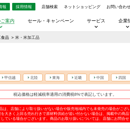
情報
採用情報
店舗検索
ネットショッピング
お問い合わ
のご案内
セール・キャンペーン
サービス
企業
工食品
米・米加工品
甲信越
北陸
東海
近畿
中国
四国
税込価格は軽減税率適用の消費税8%で表記しています。
品は、店舗により取り扱いがない場合や販売地域内でも未発売の場合がござ
想を大きく上回る売れ行きで原材料供給が追い付かない場合は、掲載中の商品
了している場合がございます。商品のお取り扱いについては、店舗にお問合せ