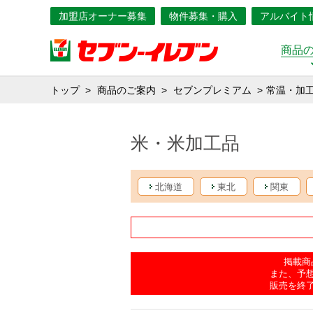
加盟店オーナー募集
物件募集・購入
アルバイト
商品
トップ
商品のご案内
セブンプレミアム
常温・加
米・米加工品
北海道
東北
関東
掲載商
また、予
販売を終