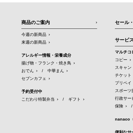
商品のご案内
セール
今週の新商品
サービ
来週の新商品
マルチコ
アレルギー情報・栄養成分
コピー
揚げ物・フランク・焼き鳥
スキャン
おでん
/
中華まん
チケット
セブンカフェ
プリペイ
スポーツ
予約受付中
行政サー
こだわり特製弁当
/
ギフト
保険
/
nanaco
便利なサ