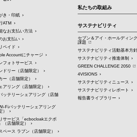
私たちの取組み
がき・印紙
行ATM
サステナビリティ
能なお支払い方法
セブン＆アイ・ホールディン
のお支払い
課題
リペイド
サステナビリティ活動基本方
le Accountにチャージ
サステナビリティ推進体制
ンフォトサービス
GREEN CHALLENGE 2050
ンドリー（店舗限定）
4VISIONS
カー（店舗限定）
サステナビリティニュース
ェアリング（店舗限定）
サステナビリティレポート
バッテリーシェアリング（店舗
報告書ライブラリー
i-Fiバッテリーシェアリング
定）
サービス「ecbocloakエクボ
」（店舗限定）
スペース ラブン（店舗限定）