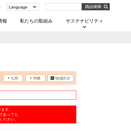
せ
Language
English
(Corporate)
情報
私たちの取組み
サステナビリティ
English
(Services)
中文[繁體字]
(服務)
简体中文(服务)
한국어(서비스)
ภาษาไทย
(บริการ)
九州
沖縄
地域区分
います。
であっても
ください。