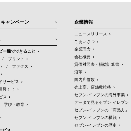
・キャンペーン
企業情報
ニュースリリース
ス
ごあいさつ
企業理念
ピー機でできること
会社概要
/
プリント
貸借対照表・損益計算書
/
ファクス
沿革
国内店舗数
ドサービス
売上高、店舗数推移
振興くじ
セブン‐イレブンの海外事業
ビス
データで見るセブン‐イレブン
学び・教育
セブン‐イレブンの「商品力」
セブン-イレブンの横顔
セブン-イレブンの歴史
ービス