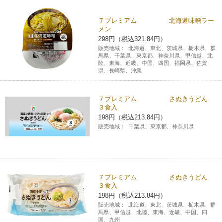
チケットサービス
宅配便
ギフト
コピー
企業理念
セブン＆アイ・ホールディングスの重点課題
７プレミアム 北海道味噌ラー
メン
加盟店オーナー募集
物件募集・購入
セブン‐イレブンでお受取り
298円（税込321.84円）
セブンチケット
切手・はがき・印紙
プリペイドカード・金券
プリント
会社概要
サステナビリティ活動基本方針
販売地域：
北海道、東北、茨城県、栃木県、群
アルバイト情報
採用情報
馬県、千葉県、東京都、神奈川県、甲信越、北
陸、東海、近畿、中国、四国、福岡県、佐賀
タワーレコード
停電時のサービス停止のお知らせ
チケットぴあ
セブン銀行ATM
ニンテンドー・ダウンロードカード
スキャン
貸借対照表・損益計算書
県、長崎県、沖縄
サステナビリティ推進体制
店舗検索
ネットショッピング
お問い合わせ
セブンネットショッピング
イープラス
ご利用可能なお支払い方法
ファクス
沿革
７プレミアム さぬきうどん
GREEN CHALLENGE 2050
３食入
Language
198円（税込213.84円）
CNプレイガイド
各種料金のお支払い
チケット
国内店舗数
4VISIONS
販売地域：
千葉県、東京都、神奈川県
English (Corporate)
English (Services)
JTB
スマホプリペイド
プリペイドサービス
売上高、店舗数推移
サステナビリティニュース
中文[繁體字](服務)
７プレミアム さぬきうどん
レジでApple Accountにチャージ
スポーツ振興くじ
セブン‐イレブンの海外事業
简体中文(服务)
サステナビリティレポート
３食入
198円（税込213.84円）
한국어(서비스)
販売地域：
北海道、東北、茨城県、栃木県、群
オンラインフォトサービス
行政サービス
データで見るセブン‐イレブン
報告書ライブラリー
馬県、甲信越、北陸、東海、近畿、中国、四
ภาษาไทย(บริการ)
国、九州