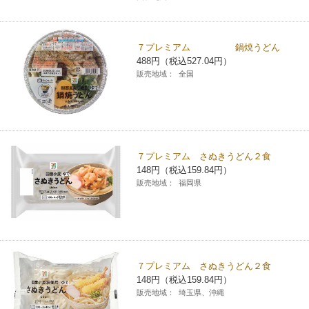
コインランドリー（店舗限定）
保険
セブン‐イレブンの「商品力」
７プレミアム 鍋焼うどん
宅配ロッカー（店舗限定）
学び・教育
セブン-イレブンの横顔
488円（税込527.04円）
販売地域：
全国
自転車シェアリング（店舗限定）
セブン-イレブンの歴史
モバイルバッテリーシェアリング（店舗限定）
７プレミアム さぬきうどん２食
148円（税込159.84円）
モバイルWi-Fiバッテリーシェアリング（店舗限定）
販売地域：
福岡県
荷物預かりサービス「ecbocloakエクボクローク」（店舗限定）
パウダースペース ラブン（店舗限定）
７プレミアム さぬきうどん２食
148円（税込159.84円）
ソフトバンクギフト
販売地域：
埼玉県、沖縄