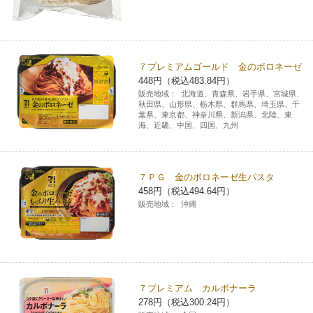
７プレミアムゴールド 金のボロネーゼ
448円（税込483.84円）
販売地域：
北海道、青森県、岩手県、宮城県、
秋田県、山形県、栃木県、群馬県、埼玉県、千
葉県、東京都、神奈川県、新潟県、北陸、東
海、近畿、中国、四国、九州
７ＰＧ 金のボロネーゼ生パスタ
458円（税込494.64円）
販売地域：
沖縄
７プレミアム カルボナーラ
278円（税込300.24円）