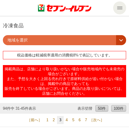
商品のご案内
冷凍食品
地域を選択
セール・キャンペーン
商品のご案内トップ
税込価格は軽減税率適用の消費税8%で表記しています。
今週の新商品
サービス
掲載商品は、店舗により取り扱いがない場合や販売地域内でも未発売の
来週の新商品
企業情報
サービストップ
場合がございます。
また、予想を大きく上回る売れ行きで原材料供給が追い付かない場合
は、掲載中の商品であっても
販売を終了している場合がございます。商品のお取り扱いについては、
商品カテゴリ一覧
nanacoトップ
私たちの取組み
企業情報トップ
店舗にお問合せください。
セブンプレミアム
マルチコピー機でできること
ニュースリリース
サステナビリティ
94件中 31-45件表示
表示切替
50件
100件
［前へ］
1
2
3
4
5
6
7
［次へ］
便利なサービス
食の安全・安心への取組み
マルチコピー機でできることトップ
ごあいさつ
サステナビリティトップ