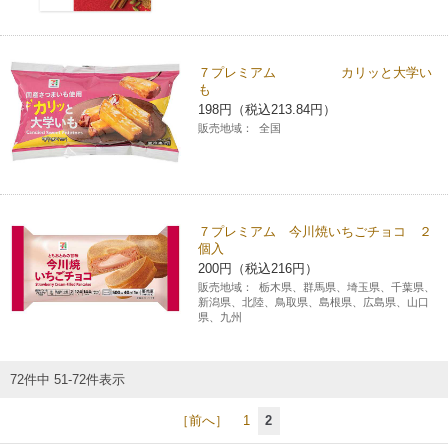
７プレミアム カリッと大学い
も
198円（税込213.84円）
販売地域：
全国
７プレミアム 今川焼いちごチョコ ２
個入
200円（税込216円）
販売地域：
栃木県、群馬県、埼玉県、千葉県、
新潟県、北陸、鳥取県、島根県、広島県、山口
県、九州
72件中 51-72件表示
［前へ］
1
2