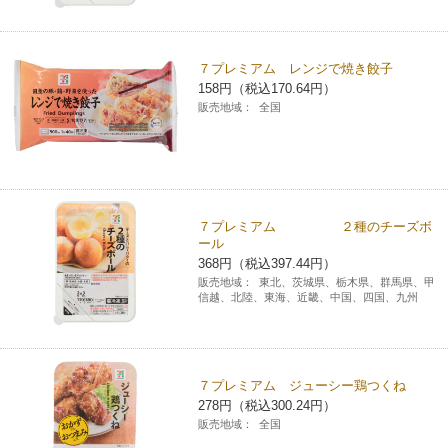
コインランドリー（店舗限定）
保険
セブン‐イレブンの「商品力」
７プレミアム レンジで焼き餃子
宅配ロッカー（店舗限定）
学び・教育
セブン-イレブンの横顔
158円（税込170.64円）
販売地域：
全国
自転車シェアリング（店舗限定）
セブン-イレブンの歴史
モバイルバッテリーシェアリング（店舗限定）
７プレミアム ２種のチーズボ
ール
モバイルWi-Fiバッテリーシェアリング（店舗限定）
368円（税込397.44円）
販売地域：
東北、茨城県、栃木県、群馬県、甲
信越、北陸、東海、近畿、中国、四国、九州
荷物預かりサービス「ecbocloakエクボクローク」（店舗限定）
パウダースペース ラブン（店舗限定）
７プレミアム ジューシー鶏つくね
278円（税込300.24円）
ソフトバンクギフト
販売地域：
全国