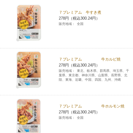
チケットサービス
宅配便
ギフト
コピー
企業理念
セブン＆アイ・ホールディングスの重点課題
７プレミアム 牛すき煮
278円（税込300.24円）
加盟店オーナー募集
物件募集・購入
セブン‐イレブンでお受取り
セブンチケット
切手・はがき・印紙
販売地域：
全国
プリペイドカード・金券
プリント
会社概要
サステナビリティ活動基本方針
アルバイト情報
採用情報
タワーレコード
停電時のサービス停止のお知らせ
チケットぴあ
セブン銀行ATM
ニンテンドー・ダウンロードカード
スキャン
貸借対照表・損益計算書
サステナビリティ推進体制
店舗検索
ネットショッピング
お問い合わせ
セブンネットショッピング
イープラス
ご利用可能なお支払い方法
ファクス
沿革
７プレミアム 牛カルビ焼
GREEN CHALLENGE 2050
278円（税込300.24円）
Language
販売地域：
東北、栃木県、群馬県、埼玉県、千
CNプレイガイド
各種料金のお支払い
チケット
国内店舗数
葉県、東京都、神奈川県、山梨県、長野県、北
4VISIONS
English (Corporate)
陸、東海、近畿、中国、四国、九州、沖縄
English (Services)
JTB
スマホプリペイド
プリペイドサービス
売上高、店舗数推移
サステナビリティニュース
中文[繁體字](服務)
７プレミアム 牛ホルモン焼
レジでApple Accountにチャージ
スポーツ振興くじ
セブン‐イレブンの海外事業
简体中文(服务)
サステナビリティレポート
278円（税込300.24円）
販売地域：
全国
한국어(서비스)
オンラインフォトサービス
行政サービス
データで見るセブン‐イレブン
報告書ライブラリー
ภาษาไทย(บริการ)