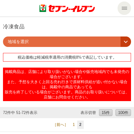
商品のご案内
冷凍食品
地域を選択
セール・キャンペーン
商品のご案内トップ
税込価格は軽減税率適用の消費税8%で表記しています。
今週の新商品
サービス
掲載商品は、店舗により取り扱いがない場合や販売地域内でも未発売の
来週の新商品
企業情報
サービストップ
場合がございます。
また、予想を大きく上回る売れ行きで原材料供給が追い付かない場合
は、掲載中の商品であっても
販売を終了している場合がございます。商品のお取り扱いについては、
商品カテゴリ一覧
nanacoトップ
私たちの取組み
企業情報トップ
店舗にお問合せください。
セブンプレミアム
マルチコピー機でできること
ニュースリリース
サステナビリティ
72件中 51-72件表示
表示切替
15件
100件
［前へ］
1
2
便利なサービス
食の安全・安心への取組み
マルチコピー機でできることトップ
ごあいさつ
サステナビリティトップ