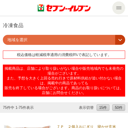
商品のご案内
冷凍食品
地域を選択
セール・キャンペーン
商品のご案内トップ
税込価格は軽減税率適用の消費税8%で表記しています。
今週の新商品
サービス
掲載商品は、店舗により取り扱いがない場合や販売地域内でも未発売の
来週の新商品
企業情報
サービストップ
場合がございます。
また、予想を大きく上回る売れ行きで原材料供給が追い付かない場合
は、掲載中の商品であっても
販売を終了している場合がございます。商品のお取り扱いについては、
商品カテゴリ一覧
nanacoトップ
私たちの取組み
企業情報トップ
店舗にお問合せください。
セブンプレミアム
マルチコピー機でできること
ニュースリリース
サステナビリティ
75件中 1-75件表示
表示切替
15件
50件
便利なサービス
食の安全・安心への取組み
マルチコピー機でできることトップ
ごあいさつ
サステナビリティトップ
７Ｐ ２個入おにぎり 寝かせ玄米