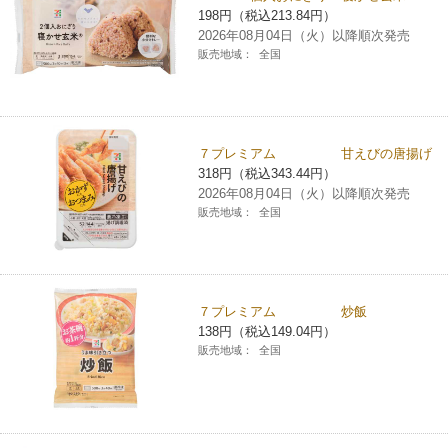
198円（税込213.84円）
チケットサービス
宅配便
ギフト
コピー
企業理念
セブン＆アイ・ホールディングスの重点課題
2026年08月04日（火）以降順次発売
販売地域：
全国
加盟店オーナー募集
物件募集・購入
セブン‐イレブンでお受取り
セブンチケット
切手・はがき・印紙
プリペイドカード・金券
プリント
会社概要
サステナビリティ活動基本方針
アルバイト情報
採用情報
タワーレコード
停電時のサービス停止のお知らせ
チケットぴあ
セブン銀行ATM
ニンテンドー・ダウンロードカード
スキャン
貸借対照表・損益計算書
サステナビリティ推進体制
７プレミアム 甘えびの唐揚げ
店舗検索
ネットショッピング
318円（税込343.44円）
お問い合わせ
セブンネットショッピング
イープラス
ご利用可能なお支払い方法
2026年08月04日（火）以降順次発売
ファクス
沿革
GREEN CHALLENGE 2050
販売地域：
全国
Language
CNプレイガイド
各種料金のお支払い
チケット
国内店舗数
4VISIONS
English (Corporate)
English (Services)
JTB
スマホプリペイド
プリペイドサービス
売上高、店舗数推移
７プレミアム 炒飯
サステナビリティニュース
中文[繁體字](服務)
138円（税込149.04円）
販売地域：
全国
レジでApple Accountにチャージ
スポーツ振興くじ
セブン‐イレブンの海外事業
简体中文(服务)
サステナビリティレポート
한국어(서비스)
オンラインフォトサービス
行政サービス
データで見るセブン‐イレブン
報告書ライブラリー
ภาษาไทย(บริการ)