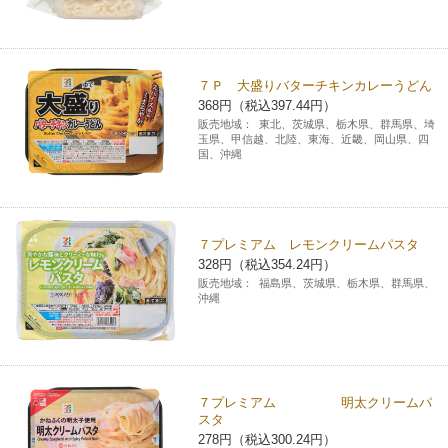
７Ｐ 大盛りバターチキンカレーうどん
368円（税込397.44円）
販売地域：
東北、茨城県、栃木県、群馬県、埼
玉県、甲信越、北陸、東海、近畿、岡山県、四
国、沖縄
７プレミアム レモンクリームパスタ
328円（税込354.24円）
販売地域：
福島県、茨城県、栃木県、群馬県、
沖縄
７プレミアム 明太クリームパ
スタ
278円（税込300.24円）