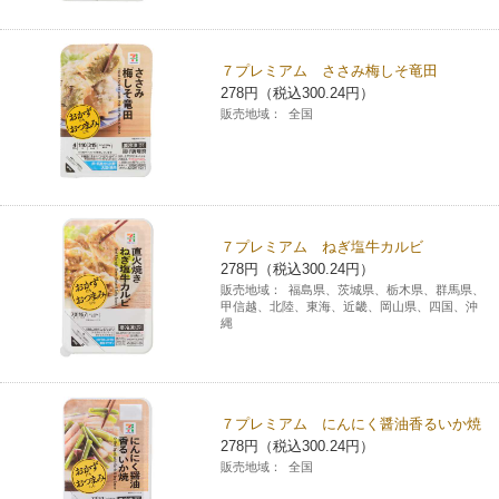
７プレミアム ささみ梅しそ竜田
278円（税込300.24円）
販売地域：
全国
７プレミアム ねぎ塩牛カルビ
278円（税込300.24円）
販売地域：
福島県、茨城県、栃木県、群馬県、
甲信越、北陸、東海、近畿、岡山県、四国、沖
縄
７プレミアム にんにく醤油香るいか焼
278円（税込300.24円）
販売地域：
全国