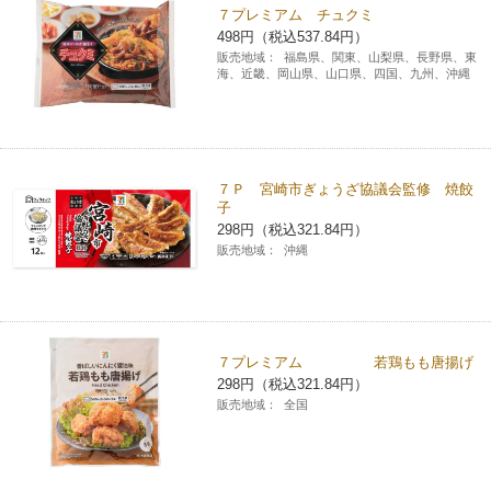
７プレミアム チュクミ
498円（税込537.84円）
販売地域：
福島県、関東、山梨県、長野県、東
海、近畿、岡山県、山口県、四国、九州、沖縄
７Ｐ 宮崎市ぎょうざ協議会監修 焼餃
子
298円（税込321.84円）
販売地域：
沖縄
７プレミアム 若鶏もも唐揚げ
298円（税込321.84円）
販売地域：
全国