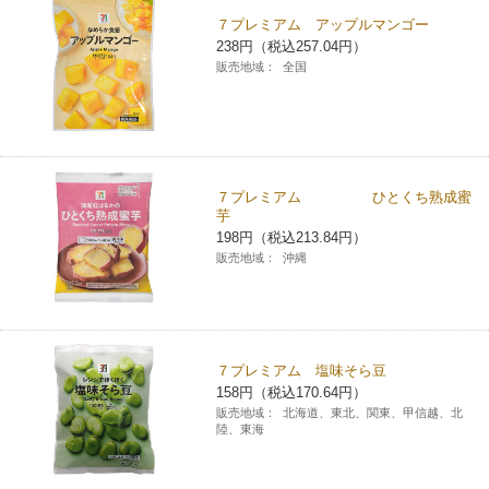
７プレミアム アップルマンゴー
コインランドリー（店舗限定）
保険
セブン‐イレブンの「商品力」
238円（税込257.04円）
販売地域：
全国
宅配ロッカー（店舗限定）
学び・教育
セブン-イレブンの横顔
自転車シェアリング（店舗限定）
セブン-イレブンの歴史
７プレミアム ひとくち熟成蜜
モバイルバッテリーシェアリング（店舗限定）
芋
198円（税込213.84円）
販売地域：
沖縄
モバイルWi-Fiバッテリーシェアリング（店舗限定）
荷物預かりサービス「ecbocloakエクボクローク」（店舗限定）
７プレミアム 塩味そら豆
158円（税込170.64円）
パウダースペース ラブン（店舗限定）
販売地域：
北海道、東北、関東、甲信越、北
陸、東海
ソフトバンクギフト