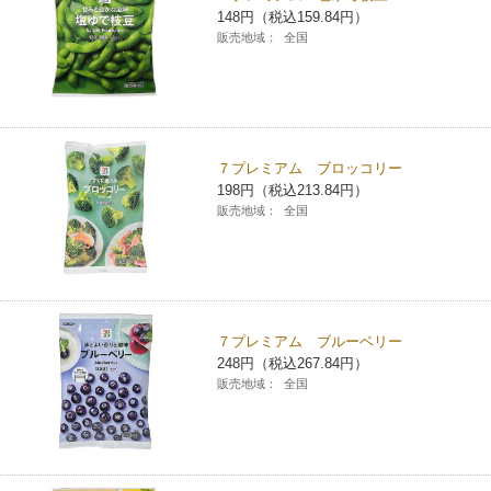
148円（税込159.84円）
チケットサービス
宅配便
ギフト
コピー
企業理念
セブン＆アイ・ホールディングスの重点課題
販売地域：
全国
加盟店オーナー募集
物件募集・購入
セブン‐イレブンでお受取り
セブンチケット
切手・はがき・印紙
プリペイドカード・金券
プリント
会社概要
サステナビリティ活動基本方針
アルバイト情報
採用情報
タワーレコード
停電時のサービス停止のお知らせ
チケットぴあ
セブン銀行ATM
ニンテンドー・ダウンロードカード
スキャン
貸借対照表・損益計算書
サステナビリティ推進体制
７プレミアム ブロッコリー
店舗検索
ネットショッピング
198円（税込213.84円）
お問い合わせ
セブンネットショッピング
イープラス
ご利用可能なお支払い方法
販売地域：
全国
ファクス
沿革
GREEN CHALLENGE 2050
Language
CNプレイガイド
各種料金のお支払い
チケット
国内店舗数
4VISIONS
English (Corporate)
English (Services)
JTB
スマホプリペイド
プリペイドサービス
売上高、店舗数推移
７プレミアム ブルーベリー
サステナビリティニュース
中文[繁體字](服務)
248円（税込267.84円）
販売地域：
全国
レジでApple Accountにチャージ
スポーツ振興くじ
セブン‐イレブンの海外事業
简体中文(服务)
サステナビリティレポート
한국어(서비스)
オンラインフォトサービス
行政サービス
データで見るセブン‐イレブン
報告書ライブラリー
ภาษาไทย(บริการ)