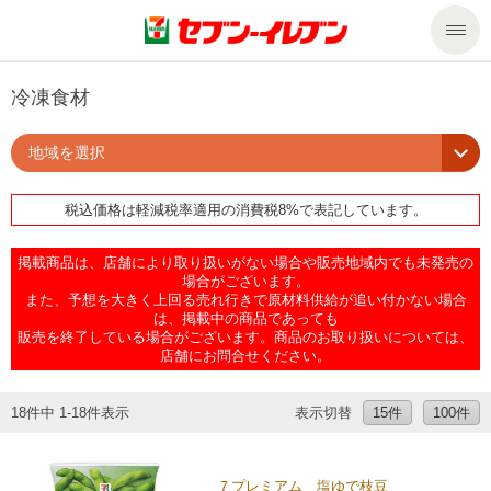
商品のご案内
冷凍食材
地域を選択
セール・キャンペーン
商品のご案内トップ
税込価格は軽減税率適用の消費税8%で表記しています。
今週の新商品
サービス
掲載商品は、店舗により取り扱いがない場合や販売地域内でも未発売の
来週の新商品
企業情報
サービストップ
場合がございます。
また、予想を大きく上回る売れ行きで原材料供給が追い付かない場合
は、掲載中の商品であっても
販売を終了している場合がございます。商品のお取り扱いについては、
商品カテゴリ一覧
nanacoトップ
私たちの取組み
企業情報トップ
店舗にお問合せください。
セブンプレミアム
マルチコピー機でできること
ニュースリリース
サステナビリティ
18件中 1-18件表示
表示切替
15件
100件
便利なサービス
食の安全・安心への取組み
マルチコピー機でできることトップ
ごあいさつ
サステナビリティトップ
７プレミアム 塩ゆで枝豆