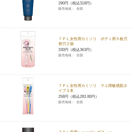
290円（税込319円）
コインランドリー（店舗限定）
保険
セブン‐イレブンの「商品力」
販売地域：
全国
宅配ロッカー（店舗限定）
学び・教育
セブン-イレブンの横顔
７ＰＬ女性用カミソリ ボディ用５枚刃
自転車シェアリング（店舗限定）
セブン-イレブンの歴史
替刃２個
330円（税込363円）
販売地域：
全国
モバイルバッテリーシェアリング（店舗限定）
モバイルWi-Fiバッテリーシェアリング（店舗限定）
７ＰＬ女性用カミソリ マユ用敏感肌タ
荷物預かりサービス「ecbocloakエクボクローク」（店舗限定）
イプ３本
258円（税込283.80円）
販売地域：
全国
パウダースペース ラブン（店舗限定）
ソフトバンクギフト