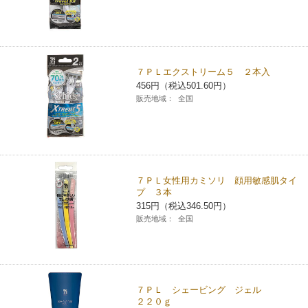
チケットサービス
宅配便
ギフト
コピー
企業理念
セブン＆アイ・ホールディングスの重点課題
加盟店オーナー募集
物件募集・購入
セブン‐イレブンでお受取り
セブンチケット
切手・はがき・印紙
プリペイドカード・金券
プリント
会社概要
サステナビリティ活動基本方針
７ＰＬエクストリーム５ ２本入
アルバイト情報
採用情報
456円（税込501.60円）
タワーレコード
停電時のサービス停止のお知らせ
チケットぴあ
セブン銀行ATM
ニンテンドー・ダウンロードカード
スキャン
貸借対照表・損益計算書
サステナビリティ推進体制
販売地域：
全国
店舗検索
ネットショッピング
お問い合わせ
セブンネットショッピング
イープラス
ご利用可能なお支払い方法
ファクス
沿革
GREEN CHALLENGE 2050
Language
CNプレイガイド
各種料金のお支払い
チケット
国内店舗数
4VISIONS
English (Corporate)
７ＰＬ女性用カミソリ 顔用敏感肌タイ
プ ３本
English (Services)
315円（税込346.50円）
JTB
スマホプリペイド
プリペイドサービス
売上高、店舗数推移
サステナビリティニュース
販売地域：
全国
中文[繁體字](服務)
レジでApple Accountにチャージ
スポーツ振興くじ
セブン‐イレブンの海外事業
简体中文(服务)
サステナビリティレポート
한국어(서비스)
オンラインフォトサービス
行政サービス
７ＰＬ シェービング ジェル
データで見るセブン‐イレブン
報告書ライブラリー
ภาษาไทย(บริการ)
２２０ｇ