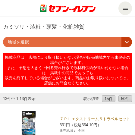
商品のご案内
カミソリ・装粧・頭髪・化粧雑貨
地域を選択
セール・キャンペーン
商品のご案内トップ
掲載商品は、店舗により取り扱いがない場合や販売地域内でも未発売の
今週の新商品
サービス
場合がございます。
また、予想を大きく上回る売れ行きで原材料供給が追い付かない場合
は、掲載中の商品であっても
来週の新商品
企業情報
サービストップ
販売を終了している場合がございます。商品のお取り扱いについては、
店舗にお問合せください。
商品カテゴリ一覧
nanacoトップ
私たちの取組み
企業情報トップ
13件中 1-13件表示
表示切替
15件
50件
セブンプレミアム
マルチコピー機でできること
ニュースリリース
サステナビリティ
７ＰＬエクストリーム５トラベルセット
331円（税込364.10円）
便利なサービス
食の安全・安心への取組み
マルチコピー機でできることトップ
ごあいさつ
サステナビリティトップ
販売地域：
全国