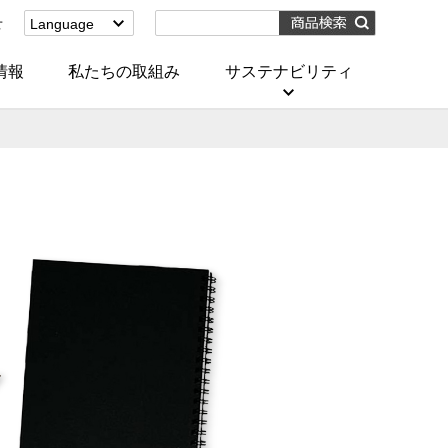
せ
Language
English
(Corporate)
情報
私たちの取組み
サステナビリティ
English
(Services)
中文[繁體字]
(服務)
简体中文(服务)
한국어(서비스)
ภาษาไทย
(บริการ)