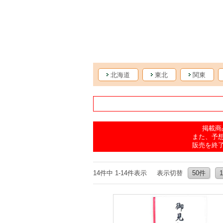
北海道
東北
関東
掲載商
また、予
販売を終
14件中 1-14件表示
表示切替
50件