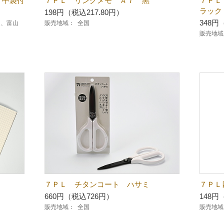
 中袋付
７ＰＬ リングメモ Ａ７ 黒
７ＰＬ
ラック
198円（税込217.80円）
348円
越、富山
販売地域：
全国
販売地域
７ＰＬ チタンコート ハサミ
７ＰＬ
660円（税込726円）
148円
販売地域：
全国
販売地域