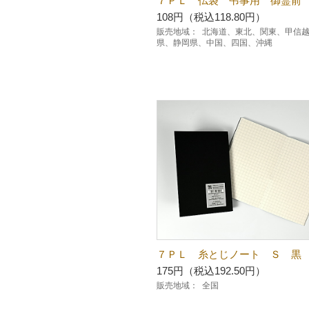
７ＰＬ 仏袋 弔事用 御霊前
108円（税込118.80円）
販売地域：
北海道、東北、関東、甲信
県、静岡県、中国、四国、沖縄
７ＰＬ 糸とじノート Ｓ 黒
175円（税込192.50円）
販売地域：
全国