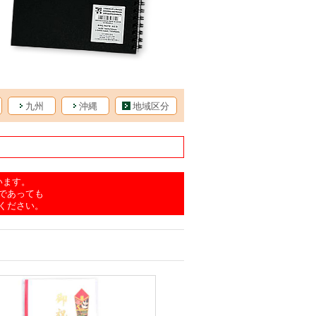
九州
沖縄
地域区分
います。
であっても
ください。