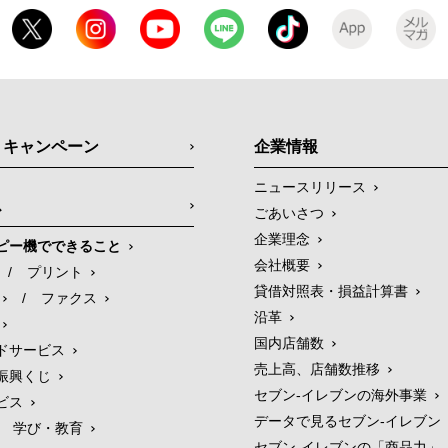
・キャンペーン
企業情報
ニュースリリース
ス
ごあいさつ
企業理念
ピー機でできること
会社概要
/
プリント
貸借対照表・損益計算書
/
ファクス
沿革
国内店舗数
ドサービス
売上高、店舗数推移
振興くじ
セブン‐イレブンの海外事業
ビス
データで見るセブン‐イレブン
学び・教育
セブン‐イレブンの「商品力」