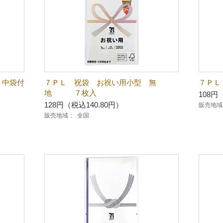
 中袋付
７ＰＬ 祝袋 お祝い用小型 無
７ＰＬ
地 ７枚入
108円
128円（税込140.80円）
販売地域
販売地域：
全国