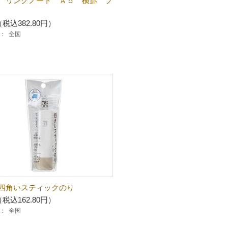
 リングノート Ａ５ 横罫 ブ
（税込382.80円）
：
全国
四角いスティックのり
（税込162.80円）
：
全国