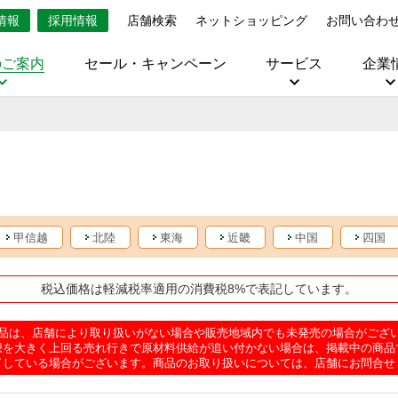
情報
採用情報
店舗検索
ネットショッピング
お問い合わ
のご案内
セール・キャンペーン
サービス
企業
甲信越
北陸
東海
近畿
中国
四国
税込価格は軽減税率適用の消費税8%で表記しています。
品は、店舗により取り扱いがない場合や販売地域内でも未発売の場合がござ
想を大きく上回る売れ行きで原材料供給が追い付かない場合は、掲載中の商品
了している場合がございます。商品のお取り扱いについては、店舗にお問合せ