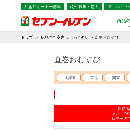
加盟店オーナー募集
物件募集・購入
アルバイト
商品
トップ
商品のご案内
おにぎり
直巻おむすび
直巻おむすび
北海道
東北
関東
掲載商
また、予
販売を終