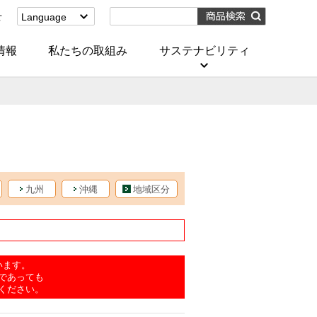
せ
Language
English
(Corporate)
情報
私たちの取組み
サステナビリティ
English
(Services)
中文[繁體字]
(服務)
简体中文(服务)
한국어(서비스)
ภาษาไทย
(บริการ)
九州
沖縄
地域区分
います。
であっても
ください。