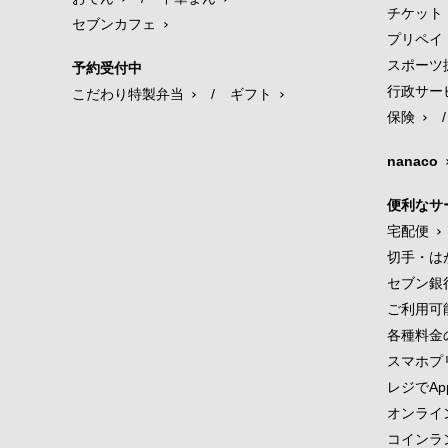
チケット
セブンカフェ
プリペイ
スポーツ
予約受付中
行政サー
こだわり特製弁当
/
ギフト
保険
/
nanaco
便利なサ
宅配便
切手・は
セブン銀
ご利用可
各種料金
スマホプ
レジでApp
オンライ
コインラ