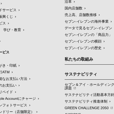
沿革
国内店舗数
ドサービス
売上高、店舗数推移
振興くじ
セブン‐イレブンの海外事業
ビス
データで見るセブン‐イレブン
学び・教育
セブン‐イレブンの「商品力」
セブン-イレブンの横顔
セブン-イレブンの歴史
ービス
私たちの取組み
がき・印紙
行ATM
サステナビリティ
能なお支払い方法
セブン＆アイ・ホールディン
のお支払い
課題
リペイド
サステナビリティ活動基本方
le Accountにチャージ
サステナビリティ推進体制
ンフォトサービス
GREEN CHALLENGE 2050
ンドリー（店舗限定）