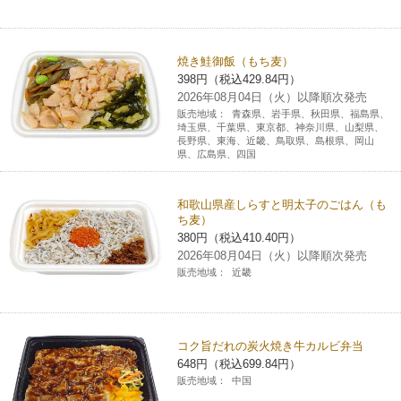
コインランドリー（店舗限定）
保険
セブン‐イレブンの「商品力」
焼き鮭御飯（もち麦）
宅配ロッカー（店舗限定）
学び・教育
セブン-イレブンの横顔
398円（税込429.84円）
2026年08月04日（火）以降順次発売
販売地域：
青森県、岩手県、秋田県、福島県、
自転車シェアリング（店舗限定）
セブン-イレブンの歴史
埼玉県、千葉県、東京都、神奈川県、山梨県、
長野県、東海、近畿、鳥取県、島根県、岡山
県、広島県、四国
モバイルバッテリーシェアリング（店舗限定）
和歌山県産しらすと明太子のごはん（も
ち麦）
モバイルWi-Fiバッテリーシェアリング（店舗限定）
380円（税込410.40円）
2026年08月04日（火）以降順次発売
荷物預かりサービス「ecbocloakエクボクローク」（店舗限定）
販売地域：
近畿
パウダースペース ラブン（店舗限定）
コク旨だれの炭火焼き牛カルビ弁当
648円（税込699.84円）
ソフトバンクギフト
販売地域：
中国