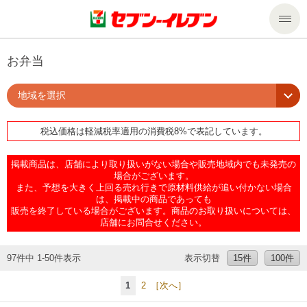
商品のご案内
お弁当
地域を選択
セール・キャンペーン
商品のご案内トップ
税込価格は軽減税率適用の消費税8%で表記しています。
今週の新商品
サービス
掲載商品は、店舗により取り扱いがない場合や販売地域内でも未発売の
来週の新商品
企業情報
サービストップ
場合がございます。
また、予想を大きく上回る売れ行きで原材料供給が追い付かない場合
は、掲載中の商品であっても
販売を終了している場合がございます。商品のお取り扱いについては、
商品カテゴリ一覧
nanacoトップ
私たちの取組み
企業情報トップ
店舗にお問合せください。
セブンプレミアム
マルチコピー機でできること
ニュースリリース
サステナビリティ
97件中 1-50件表示
表示切替
15件
100件
1
2
［次へ］
便利なサービス
食の安全・安心への取組み
マルチコピー機でできることトップ
ごあいさつ
サステナビリティトップ