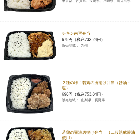
東京都、佐賀県、長崎県、宮崎県、鹿児島県
チキン南蛮弁当
678円（税込732.24円）
販売地域：
九州
２種の味！若鶏の唐揚げ弁当（醤油・
塩）
698円（税込753.84円）
販売地域：
山梨県、長野県
若鶏の醤油唐揚げ弁当 （二段熟成醤油
使用）