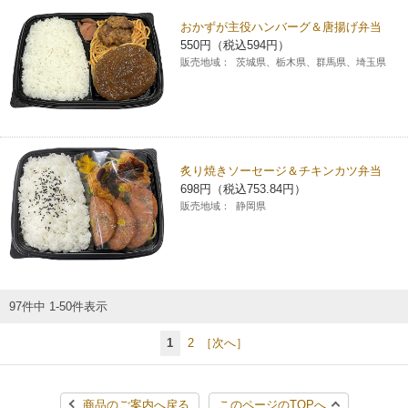
おかずが主役ハンバーグ＆唐揚げ弁当
550円（税込594円）
販売地域：
茨城県、栃木県、群馬県、埼玉県
炙り焼きソーセージ＆チキンカツ弁当
698円（税込753.84円）
販売地域：
静岡県
97件中 1-50件表示
1
2
［次へ］
商品のご案内へ戻る
このページのTOPへ