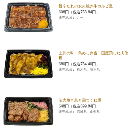
旨辛だれの炭火焼き牛カルビ重
698円（税込753.84円）
販売地域：
九州
上州の味 鳥めし弁当 国産鶏むね肉使
用
680円（税込734.40円）
販売地域：
栃木県、埼玉県
炭火焼き鳥と鶏つくね重
648円（税込699.84円）
販売地域：
宮城県、山形県