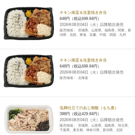
チケットサービス
宅配便
ギフト
コピー
企業理念
セブン＆アイ・ホールディングスの重点課題
チキン南蛮＆生姜焼き弁当
648円（税込699.84円）
加盟店オーナー募集
物件募集・購入
セブン‐イレブンでお受取り
セブンチケット
切手・はがき・印紙
2026年08月04日（火）以降順次発売
プリペイドカード・金券
プリント
会社概要
サステナビリティ活動基本方針
販売地域：
宮城県、山形県、福島県、関東、新
アルバイト情報
採用情報
潟県、北陸、東海、近畿、中国、四国、九州
タワーレコード
停電時のサービス停止のお知らせ
チケットぴあ
セブン銀行ATM
ニンテンドー・ダウンロードカード
スキャン
貸借対照表・損益計算書
サステナビリティ推進体制
店舗検索
ネットショッピング
お問い合わせ
セブンネットショッピング
イープラス
ご利用可能なお支払い方法
ファクス
沿革
チキン南蛮＆生姜焼き弁当
GREEN CHALLENGE 2050
648円（税込699.84円）
Language
2026年08月04日（火）以降順次発売
CNプレイガイド
各種料金のお支払い
チケット
国内店舗数
4VISIONS
販売地域：
北海道
English (Corporate)
English (Services)
JTB
スマホプリペイド
プリペイドサービス
売上高、店舗数推移
サステナビリティニュース
中文[繁體字](服務)
塩麹仕立てのあじ御飯（もち麦）
レジでApple Accountにチャージ
スポーツ振興くじ
セブン‐イレブンの海外事業
简体中文(服务)
サステナビリティレポート
398円（税込429.84円）
2026年08月04日（火）以降順次発売
한국어(서비스)
オンラインフォトサービス
販売地域：
宮城県、山形県、福島県、埼玉県、
行政サービス
データで見るセブン‐イレブン
報告書ライブラリー
千葉県、東京都、神奈川県、新潟県、北陸
ภาษาไทย(บริการ)