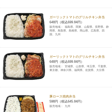
コインランドリー（店舗限定）
保険
セブン‐イレブンの「商品力」
ガーリックトマトのグリルチキン弁当
宅配ロッカー（店舗限定）
学び・教育
セブン-イレブンの横顔
648円（税込699.84円）
販売地域：
福島県、関東、山梨県、長野県、静
岡県、鳥取県、島根県、岡山県、広島県、四
自転車シェアリング（店舗限定）
国、九州
セブン-イレブンの歴史
モバイルバッテリーシェアリング（店舗限定）
ガーリックトマトのグリルチキン弁当
648円（税込699.84円）
モバイルWi-Fiバッテリーシェアリング（店舗限定）
販売地域：
宮城県、山形県、埼玉県、千葉県、
東京都、神奈川県、福岡県、佐賀県、大分県
荷物預かりサービス「ecbocloakエクボクローク」（店舗限定）
パウダースペース ラブン（店舗限定）
豚ロース焼肉弁当
598円（税込645.84円）
ソフトバンクギフト
販売地域：
九州