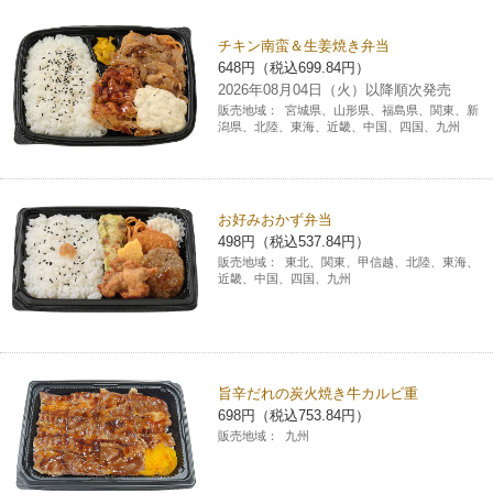
チケットサービス
宅配便
ギフト
コピー
企業理念
セブン＆アイ・ホールディングスの重点課題
チキン南蛮＆生姜焼き弁当
648円（税込699.84円）
加盟店オーナー募集
物件募集・購入
セブン‐イレブンでお受取り
セブンチケット
切手・はがき・印紙
2026年08月04日（火）以降順次発売
プリペイドカード・金券
プリント
会社概要
サステナビリティ活動基本方針
販売地域：
宮城県、山形県、福島県、関東、新
アルバイト情報
採用情報
潟県、北陸、東海、近畿、中国、四国、九州
タワーレコード
停電時のサービス停止のお知らせ
チケットぴあ
セブン銀行ATM
ニンテンドー・ダウンロードカード
スキャン
貸借対照表・損益計算書
サステナビリティ推進体制
店舗検索
ネットショッピング
お問い合わせ
セブンネットショッピング
イープラス
ご利用可能なお支払い方法
ファクス
沿革
お好みおかず弁当
GREEN CHALLENGE 2050
498円（税込537.84円）
Language
販売地域：
東北、関東、甲信越、北陸、東海、
CNプレイガイド
各種料金のお支払い
チケット
国内店舗数
近畿、中国、四国、九州
4VISIONS
English (Corporate)
English (Services)
JTB
スマホプリペイド
プリペイドサービス
売上高、店舗数推移
サステナビリティニュース
中文[繁體字](服務)
旨辛だれの炭火焼き牛カルビ重
レジでApple Accountにチャージ
スポーツ振興くじ
セブン‐イレブンの海外事業
简体中文(服务)
サステナビリティレポート
698円（税込753.84円）
販売地域：
九州
한국어(서비스)
オンラインフォトサービス
行政サービス
データで見るセブン‐イレブン
報告書ライブラリー
ภาษาไทย(บริการ)