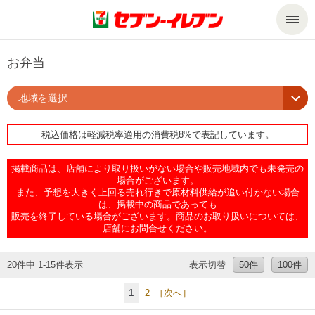
商品のご案内
お弁当
地域を選択
セール・キャンペーン
商品のご案内トップ
税込価格は軽減税率適用の消費税8%で表記しています。
今週の新商品
サービス
掲載商品は、店舗により取り扱いがない場合や販売地域内でも未発売の
来週の新商品
企業情報
サービストップ
場合がございます。
また、予想を大きく上回る売れ行きで原材料供給が追い付かない場合
は、掲載中の商品であっても
販売を終了している場合がございます。商品のお取り扱いについては、
商品カテゴリ一覧
nanacoトップ
私たちの取組み
企業情報トップ
店舗にお問合せください。
セブンプレミアム
マルチコピー機でできること
ニュースリリース
サステナビリティ
20件中 1-15件表示
表示切替
50件
100件
1
2
［次へ］
便利なサービス
食の安全・安心への取組み
マルチコピー機でできることトップ
ごあいさつ
サステナビリティトップ