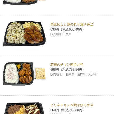
高菜めしと鶏の炙り焼き弁当
630円（税込680.40円）
販売地域：
九州
若鶏のチキン南蛮弁当
698円（税込753.84円）
販売地域：
福岡県、佐賀県、大分県
ピリ辛チキン＆鶏そぼろ弁当
660円（税込712.80円）