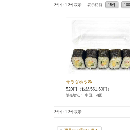
3件中 1-3件表示
表示切替
15件
10
サラダ巻５巻
520円（税込561.60円）
販売地域：
中国、四国
3件中 1-3件表示