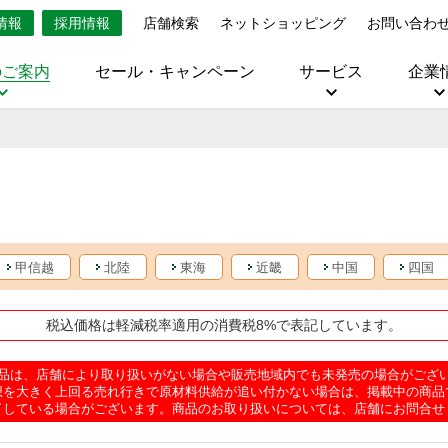
情報
採用情報
店舗検索
ネットショッピング
お問い合わ
のご案内
セール・キャンペーン
サービス
企業
甲信越
北陸
東海
近畿
中国
四国
税込価格は軽減税率適用の消費税8%で表記しています。
品は、店舗により取り扱いがない場合や販売地域内でも未発売の場合がござ
想を大きく上回る売れ行きで原材料供給が追い付かない場合は、掲載中の商品
了している場合がございます。商品のお取り扱いについては、店舗にお問合せ