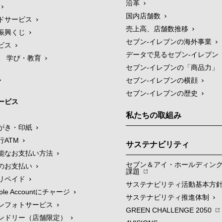
沿革
国内店舗数
ドサービス
売上高、店舗数推移
振興くじ
セブン‐イレブンの海外事業
ビス
データで見るセブン‐イレブン
学び・教育
セブン‐イレブンの「商品力」
セブン-イレブンの横顔
セブン-イレブンの歴史
ービス
私たちの取組み
がき・印紙
行ATM
サステナビリティ
能なお支払い方法
セブン＆アイ・ホールディン
のお支払い
課題
リペイド
サステナビリティ活動基本方
le Accountにチャージ
サステナビリティ推進体制
ンフォトサービス
GREEN CHALLENGE 2050
ンドリー（店舗限定）