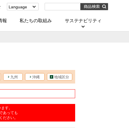
せ
Language
English
(Corporate)
情報
私たちの取組み
サステナビリティ
English
(Services)
中文[繁體字]
(服務)
简体中文(服务)
한국어(서비스)
ภาษาไทย
(บริการ)
九州
沖縄
地域区分
います。
であっても
ください。