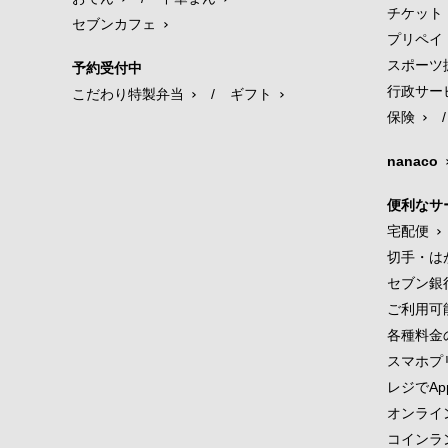
チケット
セブンカフェ
プリペイ
スポーツ
予約受付中
行政サー
こだわり特製弁当
/
ギフト
保険
/
nanaco
便利なサ
宅配便
切手・は
セブン銀
ご利用可
各種料金
スマホプ
レジでApp
オンライ
コインラ