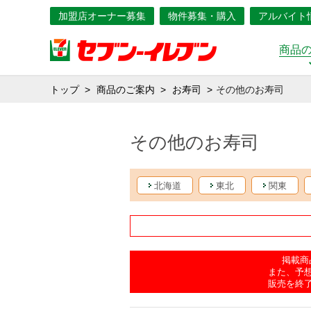
加盟店オーナー募集
物件募集・購入
アルバイト
商品
トップ
商品のご案内
お寿司
その他のお寿司
その他のお寿司
北海道
東北
関東
掲載商
また、予
販売を終