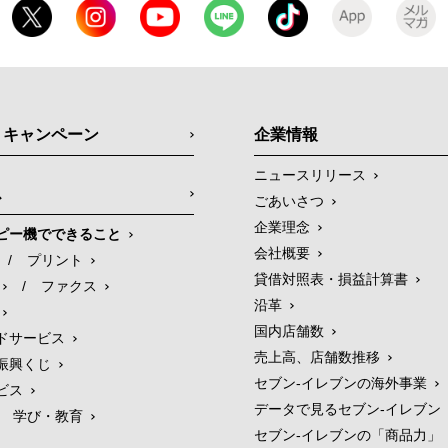
・キャンペーン
企業情報
ニュースリリース
ス
ごあいさつ
企業理念
ピー機でできること
会社概要
/
プリント
貸借対照表・損益計算書
/
ファクス
沿革
国内店舗数
ドサービス
売上高、店舗数推移
振興くじ
セブン‐イレブンの海外事業
ビス
データで見るセブン‐イレブン
学び・教育
セブン‐イレブンの「商品力」