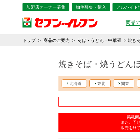
加盟店オーナー募集
物件募集・購入
アルバイト
商品
トップ
商品のご案内
そば・うどん・中華麺
焼き
焼きそば・焼うどん
北海道
東北
関東
掲載商
また、予
販売を終