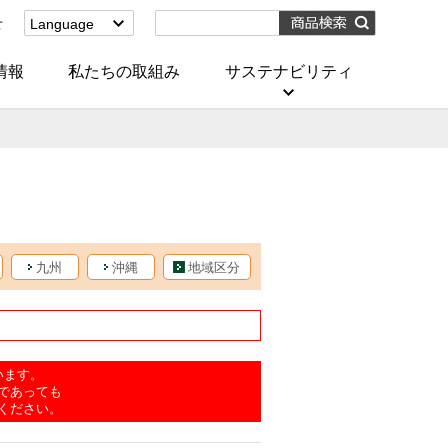
せ
Language
English
(Corporate)
情報
私たちの取組み
サステナビリティ
English
(Services)
中文[繁體字]
(服務)
简体中文(服务)
한국어(서비스)
ภาษาไทย
(บริการ)
九州
沖縄
地域区分
います。
であっても
ください。