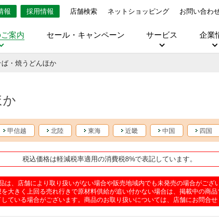
情報
採用情報
店舗検索
ネットショッピング
お問い合わ
のご案内
セール・キャンペーン
サービス
企業
そば・焼うどんほか
ほか
甲信越
北陸
東海
近畿
中国
四国
税込価格は軽減税率適用の消費税8%で表記しています。
品は、店舗により取り扱いがない場合や販売地域内でも未発売の場合がござ
想を大きく上回る売れ行きで原材料供給が追い付かない場合は、掲載中の商品
了している場合がございます。商品のお取り扱いについては、店舗にお問合せ