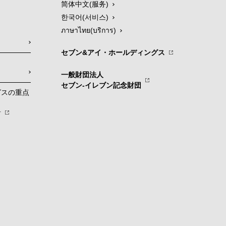
简体中文(服务)
한국어(서비스)
ภาษาไทย(บริการ)
セブン&アイ・ホールディングス
一般財団法人
セブン-イレブン記念財団
グスの重点
針