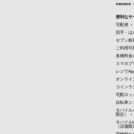
nanaco
便利なサ
宅配便
切手・は
セブン銀
ご利用可
各種料金
スマホプ
レジでApp
オンライ
コインラ
宅配ロッ
自転車シ
モバイル
限定）
モバイルW
（店舗限