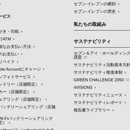
セブン-イレブンの横顔
セブン-イレブンの歴史
ービス
私たちの取組み
がき・印紙
行ATM
サステナビリティ
能なお支払い方法
セブン＆アイ・ホールディン
のお支払い
課題
リペイド
サステナビリティ活動基本方
le Accountにチャージ
サステナビリティ推進体制
ンフォトサービス
GREEN CHALLENGE 2050
ンドリー（店舗限定）
4VISIONS
カー（店舗限定）
サステナビリティニュース
ェアリング（店舗限定）
サステナビリティレポート
バッテリーシェアリング（店舗
報告書ライブラリー
i-Fiバッテリーシェアリング
定）