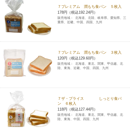
７プレミアム 潤もち食パン ５枚入
コインランドリー（店舗限定）
保険
セブン‐イレブンの「商品力」
178円（税込192.24円）
販売地域：
北海道、北陸、岐阜県、愛知県、三
重県、近畿、中国、四国、九州
宅配ロッカー（店舗限定）
学び・教育
セブン-イレブンの横顔
自転車シェアリング（店舗限定）
セブン-イレブンの歴史
７プレミアム 潤もち食パン ３枚入
モバイルバッテリーシェアリング（店舗限定）
120円（税込129.60円）
販売地域：
北海道、東北、関東、甲信越、北
陸、東海、近畿、中国、四国、九州
モバイルWi-Fiバッテリーシェアリング（店舗限定）
荷物預かりサービス「ecbocloakエクボクローク」（店舗限定）
７ザ・プライス しっとり食パ
ン ６枚入
パウダースペース ラブン（店舗限定）
118円（税込127.44円）
販売地域：
北海道、東北、関東、甲信越、北
陸、東海、中国、四国、九州
ソフトバンクギフト