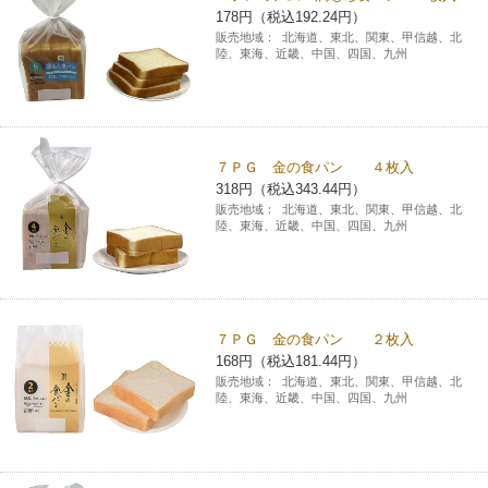
178円（税込192.24円）
チケットサービス
宅配便
ギフト
コピー
企業理念
セブン＆アイ・ホールディングスの重点課題
販売地域：
北海道、東北、関東、甲信越、北
陸、東海、近畿、中国、四国、九州
加盟店オーナー募集
物件募集・購入
セブン‐イレブンでお受取り
セブンチケット
切手・はがき・印紙
プリペイドカード・金券
プリント
会社概要
サステナビリティ活動基本方針
アルバイト情報
採用情報
タワーレコード
停電時のサービス停止のお知らせ
チケットぴあ
セブン銀行ATM
ニンテンドー・ダウンロードカード
スキャン
貸借対照表・損益計算書
サステナビリティ推進体制
７ＰＧ 金の食パン ４枚入
店舗検索
ネットショッピング
318円（税込343.44円）
お問い合わせ
セブンネットショッピング
イープラス
ご利用可能なお支払い方法
販売地域：
北海道、東北、関東、甲信越、北
ファクス
沿革
GREEN CHALLENGE 2050
陸、東海、近畿、中国、四国、九州
Language
CNプレイガイド
各種料金のお支払い
チケット
国内店舗数
4VISIONS
English (Corporate)
English (Services)
JTB
スマホプリペイド
プリペイドサービス
売上高、店舗数推移
７ＰＧ 金の食パン ２枚入
サステナビリティニュース
中文[繁體字](服務)
168円（税込181.44円）
販売地域：
北海道、東北、関東、甲信越、北
レジでApple Accountにチャージ
スポーツ振興くじ
セブン‐イレブンの海外事業
简体中文(服务)
陸、東海、近畿、中国、四国、九州
サステナビリティレポート
한국어(서비스)
オンラインフォトサービス
行政サービス
データで見るセブン‐イレブン
報告書ライブラリー
ภาษาไทย(บริการ)