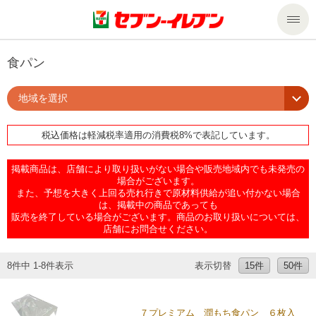
商品のご案内
食パン
地域を選択
セール・キャンペーン
商品のご案内トップ
税込価格は軽減税率適用の消費税8%で表記しています。
今週の新商品
サービス
掲載商品は、店舗により取り扱いがない場合や販売地域内でも未発売の
来週の新商品
企業情報
サービストップ
場合がございます。
また、予想を大きく上回る売れ行きで原材料供給が追い付かない場合
は、掲載中の商品であっても
販売を終了している場合がございます。商品のお取り扱いについては、
商品カテゴリ一覧
nanacoトップ
私たちの取組み
企業情報トップ
店舗にお問合せください。
セブンプレミアム
マルチコピー機でできること
ニュースリリース
サステナビリティ
8件中 1-8件表示
表示切替
15件
50件
便利なサービス
食の安全・安心への取組み
マルチコピー機でできることトップ
ごあいさつ
サステナビリティトップ
７プレミアム 潤もち食パン ６枚入