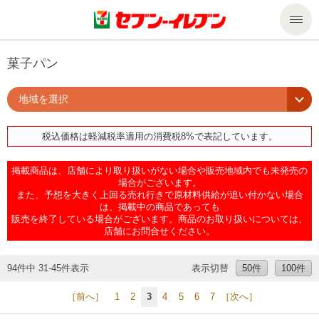
商品のご案内
菓子パン
地域を選択
セール・キャンペーン
商品のご案内トップ
税込価格は軽減税率適用の消費税8%で表記しています。
今週の新商品
サービス
掲載商品は、店舗により取り扱いがない場合や販売地域内でも未発売の
来週の新商品
企業情報
サービストップ
場合がございます。
また、予想を大きく上回る売れ行きで原材料供給が追い付かない場合
は、掲載中の商品であっても
販売を終了している場合がございます。商品のお取り扱いについては、
商品カテゴリ一覧
nanacoトップ
私たちの取組み
企業情報トップ
店舗にお問合せください。
セブンプレミアム
マルチコピー機でできること
ニュースリリース
サステナビリティ
94件中 31-45件表示
表示切替
50件
100件
［前へ］
1
2
3
4
5
6
7
［次へ］
便利なサービス
食の安全・安心への取組み
マルチコピー機でできることトップ
ごあいさつ
サステナビリティトップ