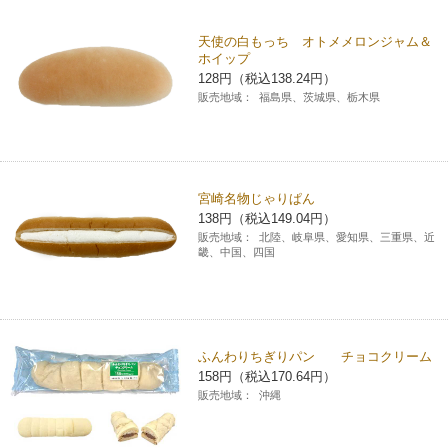
チケットサービス
宅配便
ギフト
コピー
企業理念
セブン＆アイ・ホールディングスの重点課題
天使の白もっち オトメメロンジャム＆
ホイップ
加盟店オーナー募集
物件募集・購入
セブン‐イレブンでお受取り
128円（税込138.24円）
セブンチケット
切手・はがき・印紙
プリペイドカード・金券
プリント
会社概要
サステナビリティ活動基本方針
販売地域：
福島県、茨城県、栃木県
アルバイト情報
採用情報
タワーレコード
停電時のサービス停止のお知らせ
チケットぴあ
セブン銀行ATM
ニンテンドー・ダウンロードカード
スキャン
貸借対照表・損益計算書
サステナビリティ推進体制
店舗検索
ネットショッピング
お問い合わせ
セブンネットショッピング
イープラス
ご利用可能なお支払い方法
ファクス
沿革
宮崎名物じゃりぱん
GREEN CHALLENGE 2050
138円（税込149.04円）
Language
販売地域：
北陸、岐阜県、愛知県、三重県、近
CNプレイガイド
各種料金のお支払い
チケット
畿、中国、四国
国内店舗数
4VISIONS
English (Corporate)
English (Services)
JTB
スマホプリペイド
プリペイドサービス
売上高、店舗数推移
サステナビリティニュース
中文[繁體字](服務)
ふんわりちぎりパン チョコクリーム
レジでApple Accountにチャージ
スポーツ振興くじ
セブン‐イレブンの海外事業
简体中文(服务)
サステナビリティレポート
158円（税込170.64円）
販売地域：
沖縄
한국어(서비스)
オンラインフォトサービス
行政サービス
データで見るセブン‐イレブン
報告書ライブラリー
ภาษาไทย(บริการ)