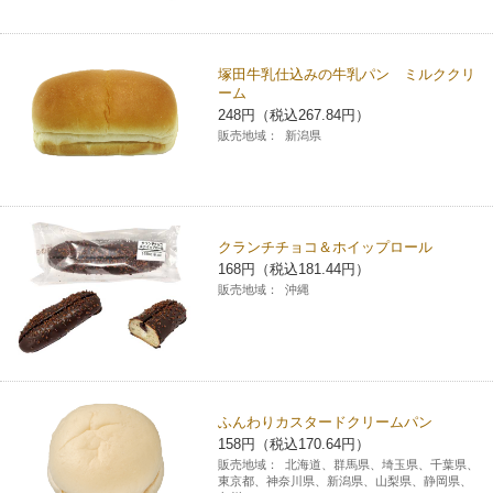
コインランドリー（店舗限定）
保険
セブン‐イレブンの「商品力」
塚田牛乳仕込みの牛乳パン ミルククリ
宅配ロッカー（店舗限定）
学び・教育
ーム
セブン-イレブンの横顔
248円（税込267.84円）
販売地域：
新潟県
自転車シェアリング（店舗限定）
セブン-イレブンの歴史
モバイルバッテリーシェアリング（店舗限定）
クランチチョコ＆ホイップロール
168円（税込181.44円）
モバイルWi-Fiバッテリーシェアリング（店舗限定）
販売地域：
沖縄
荷物預かりサービス「ecbocloakエクボクローク」（店舗限定）
パウダースペース ラブン（店舗限定）
ふんわりカスタードクリームパン
158円（税込170.64円）
ソフトバンクギフト
販売地域：
北海道、群馬県、埼玉県、千葉県、
東京都、神奈川県、新潟県、山梨県、静岡県、