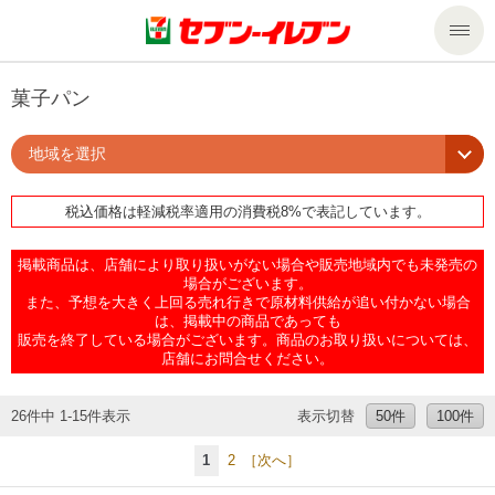
商品のご案内
菓子パン
地域を選択
セール・キャンペーン
商品のご案内トップ
税込価格は軽減税率適用の消費税8%で表記しています。
今週の新商品
サービス
掲載商品は、店舗により取り扱いがない場合や販売地域内でも未発売の
来週の新商品
企業情報
サービストップ
場合がございます。
また、予想を大きく上回る売れ行きで原材料供給が追い付かない場合
は、掲載中の商品であっても
販売を終了している場合がございます。商品のお取り扱いについては、
商品カテゴリ一覧
nanacoトップ
私たちの取組み
企業情報トップ
店舗にお問合せください。
セブンプレミアム
マルチコピー機でできること
ニュースリリース
サステナビリティ
26件中 1-15件表示
表示切替
50件
100件
1
2
［次へ］
便利なサービス
食の安全・安心への取組み
マルチコピー機でできることトップ
ごあいさつ
サステナビリティトップ