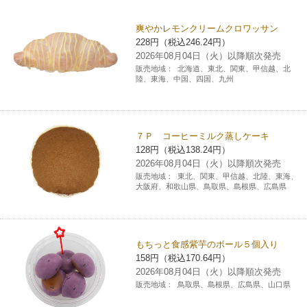
チケットサービス
宅配便
ギフト
コピー
企業理念
セブン＆アイ・ホールディングスの重点課題
爽やかレモンクリームクロワッサン
228円（税込246.24円）
加盟店オーナー募集
物件募集・購入
セブン‐イレブンでお受取り
セブンチケット
切手・はがき・印紙
2026年08月04日（火）以降順次発売
プリペイドカード・金券
プリント
会社概要
サステナビリティ活動基本方針
販売地域：
北海道、東北、関東、甲信越、北
アルバイト情報
採用情報
陸、東海、中国、四国、九州
タワーレコード
停電時のサービス停止のお知らせ
チケットぴあ
セブン銀行ATM
ニンテンドー・ダウンロードカード
スキャン
貸借対照表・損益計算書
サステナビリティ推進体制
店舗検索
ネットショッピング
お問い合わせ
セブンネットショッピング
イープラス
ご利用可能なお支払い方法
ファクス
沿革
７Ｐ コーヒーミルク蒸しケーキ
GREEN CHALLENGE 2050
128円（税込138.24円）
Language
2026年08月04日（火）以降順次発売
CNプレイガイド
各種料金のお支払い
チケット
国内店舗数
4VISIONS
販売地域：
東北、関東、甲信越、北陸、東海、
English (Corporate)
大阪府、和歌山県、鳥取県、島根県、広島県
English (Services)
JTB
スマホプリペイド
プリペイドサービス
売上高、店舗数推移
サステナビリティニュース
中文[繁體字](服務)
もちっと食感紫芋のボール５個入り
レジでApple Accountにチャージ
スポーツ振興くじ
セブン‐イレブンの海外事業
简体中文(服务)
サステナビリティレポート
158円（税込170.64円）
2026年08月04日（火）以降順次発売
한국어(서비스)
販売地域：
鳥取県、島根県、広島県、山口県
オンラインフォトサービス
行政サービス
データで見るセブン‐イレブン
報告書ライブラリー
ภาษาไทย(บริการ)