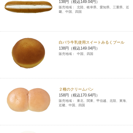
138円（税込149.04円）
販売地域：
北陸、岐阜県、愛知県、三重県、近
畿、中国、四国
白バラ牛乳使用スイートみるくブール
138円（税込149.04円）
販売地域：
中国、四国
２種のクリームパン
158円（税込170.64円）
販売地域：
東北、関東、甲信越、北陸、東海、
近畿、中国、四国