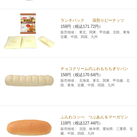
コインランドリー（店舗限定）
保険
セブン‐イレブンの「商品力」
ランチパック 深煎りピーナッツ
宅配ロッカー（店舗限定）
学び・教育
セブン-イレブンの横顔
159円（税込171.72円）
販売地域：
東北、関東、甲信越、北陸、東海、
近畿、中国、四国、九州
自転車シェアリング（店舗限定）
セブン-イレブンの歴史
モバイルバッテリーシェアリング（店舗限定）
チョコクリームのふわもちちぎりパン
158円（税込170.64円）
モバイルWi-Fiバッテリーシェアリング（店舗限定）
販売地域：
北海道、東北、関東、甲信越、北
陸、東海、近畿、中国、四国、九州
荷物預かりサービス「ecbocloakエクボクローク」（店舗限定）
パウダースペース ラブン（店舗限定）
ふんわコッぺ つぶあん＆マーガリン
118円（税込127.44円）
ソフトバンクギフト
販売地域：
北陸、岐阜県、愛知県、三重県、近
畿、中国、四国、九州