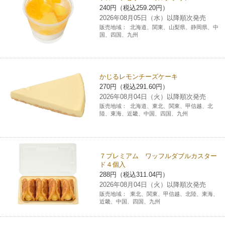
240円（税込259.20円）
チケットサービス
宅配便
ギフト
コピー
企業理念
セブン＆アイ・ホールディングスの重点課題
2026年08月05日（水）以降順次発売
販売地域：
北海道、関東、山梨県、静岡県、中
加盟店オーナー募集
物件募集・購入
国、四国、九州
セブン‐イレブンでお受取り
セブンチケット
切手・はがき・印紙
プリペイドカード・金券
プリント
会社概要
サステナビリティ活動基本方針
アルバイト情報
採用情報
タワーレコード
停電時のサービス停止のお知らせ
チケットぴあ
セブン銀行ATM
ニンテンドー・ダウンロードカード
スキャン
貸借対照表・損益計算書
サステナビリティ推進体制
かじるレモンチーズケーキ
店舗検索
ネットショッピング
270円（税込291.60円）
お問い合わせ
セブンネットショッピング
イープラス
2026年08月04日（火）以降順次発売
ご利用可能なお支払い方法
ファクス
沿革
GREEN CHALLENGE 2050
販売地域：
北海道、東北、関東、甲信越、北
陸、東海、近畿、中国、四国、九州
Language
CNプレイガイド
各種料金のお支払い
チケット
国内店舗数
4VISIONS
English (Corporate)
English (Services)
JTB
スマホプリペイド
プリペイドサービス
売上高、店舗数推移
７プレミアム ワッフルダブルカスター
サステナビリティニュース
ド４個入
中文[繁體字](服務)
288円（税込311.04円）
レジでApple Accountにチャージ
スポーツ振興くじ
セブン‐イレブンの海外事業
简体中文(服务)
2026年08月04日（火）以降順次発売
サステナビリティレポート
販売地域：
東北、関東、甲信越、北陸、東海、
한국어(서비스)
近畿、中国、四国、九州
オンラインフォトサービス
行政サービス
データで見るセブン‐イレブン
報告書ライブラリー
ภาษาไทย(บริการ)