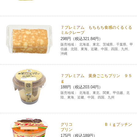
７プレミアム もちもち食感のくるくる
ミルクレープ
298円（税込321.84円）
販売地域：
北海道、東北、茨城県、千葉県、甲
信越、北陸、東海、近畿、中国、四国、九州、
沖縄
７プレミアム 黄身ごこちプリン ９５
ｇ
188円（税込203.04円）
販売地域：
北海道、東北、関東、甲信越、北
陸、東海、近畿、中国、四国、九州
グリコ Ｂｉｇプッチン
プリン
175円（税込189円）