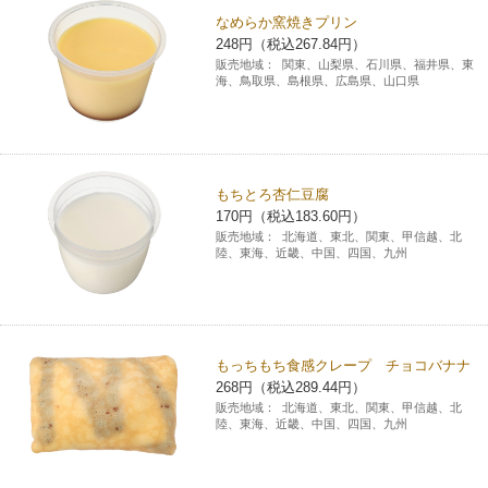
なめらか窯焼きプリン
コインランドリー（店舗限定）
保険
セブン‐イレブンの「商品力」
248円（税込267.84円）
販売地域：
関東、山梨県、石川県、福井県、東
海、鳥取県、島根県、広島県、山口県
宅配ロッカー（店舗限定）
学び・教育
セブン-イレブンの横顔
自転車シェアリング（店舗限定）
セブン-イレブンの歴史
もちとろ杏仁豆腐
モバイルバッテリーシェアリング（店舗限定）
170円（税込183.60円）
販売地域：
北海道、東北、関東、甲信越、北
陸、東海、近畿、中国、四国、九州
モバイルWi-Fiバッテリーシェアリング（店舗限定）
荷物預かりサービス「ecbocloakエクボクローク」（店舗限定）
もっちもち食感クレープ チョコバナナ
268円（税込289.44円）
パウダースペース ラブン（店舗限定）
販売地域：
北海道、東北、関東、甲信越、北
陸、東海、近畿、中国、四国、九州
ソフトバンクギフト