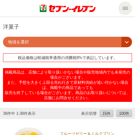
商品のご案内
洋菓子
地域を選択
セール・キャンペーン
商品のご案内トップ
税込価格は軽減税率適用の消費税8%で表記しています。
今週の新商品
サービス
掲載商品は、店舗により取り扱いがない場合や販売地域内でも未発売の
来週の新商品
企業情報
サービストップ
場合がございます。
また、予想を大きく上回る売れ行きで原材料供給が追い付かない場合
は、掲載中の商品であっても
販売を終了している場合がございます。商品のお取り扱いについては、
商品カテゴリ一覧
nanacoトップ
私たちの取組み
企業情報トップ
店舗にお問合せください。
セブンプレミアム
マルチコピー機でできること
ニュースリリース
サステナビリティ
38件中 1-38件表示
表示切替
15件
100件
便利なサービス
食の安全・安心への取組み
マルチコピー機でできることトップ
ごあいさつ
サステナビリティトップ
フルーツゼリー＆ミルクプリン