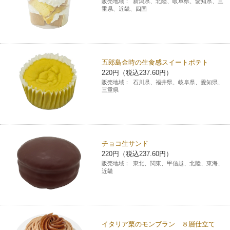
販売地域：
新潟県、北陸、岐阜県、愛知県、三
重県、近畿、四国
五郎島金時の生食感スイートポテト
220円（税込237.60円）
販売地域：
石川県、福井県、岐阜県、愛知県、
三重県
チョコ生サンド
220円（税込237.60円）
販売地域：
東北、関東、甲信越、北陸、東海、
近畿
イタリア栗のモンブラン ８層仕立て