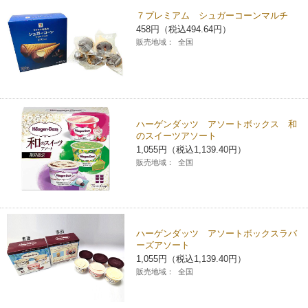
７プレミアム シュガーコーンマルチ
コインランドリー（店舗限定）
保険
セブン‐イレブンの「商品力」
458円（税込494.64円）
販売地域：
全国
宅配ロッカー（店舗限定）
学び・教育
セブン-イレブンの横顔
自転車シェアリング（店舗限定）
セブン-イレブンの歴史
ハーゲンダッツ アソートボックス 和
モバイルバッテリーシェアリング（店舗限定）
のスイーツアソート
1,055円（税込1,139.40円）
販売地域：
全国
モバイルWi-Fiバッテリーシェアリング（店舗限定）
荷物預かりサービス「ecbocloakエクボクローク」（店舗限定）
ハーゲンダッツ アソートボックスラバ
ーズアソート
パウダースペース ラブン（店舗限定）
1,055円（税込1,139.40円）
販売地域：
全国
ソフトバンクギフト