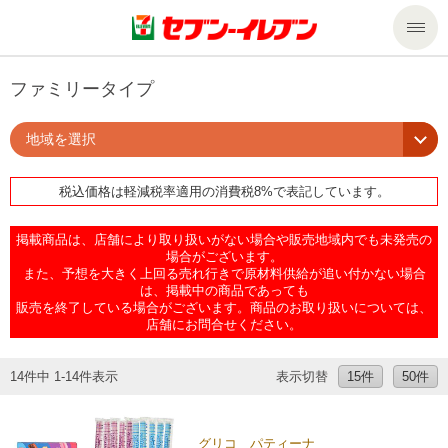
商品のご案内
ファミリータイプ
地域を選択
セール・キャンペーン
商品のご案内トップ
税込価格は軽減税率適用の消費税8%で表記しています。
今週の新商品
サービス
掲載商品は、店舗により取り扱いがない場合や販売地域内でも未発売の
来週の新商品
企業情報
サービストップ
場合がございます。
また、予想を大きく上回る売れ行きで原材料供給が追い付かない場合
は、掲載中の商品であっても
販売を終了している場合がございます。商品のお取り扱いについては、
商品カテゴリ一覧
nanacoトップ
私たちの取組み
企業情報トップ
店舗にお問合せください。
セブンプレミアム
マルチコピー機でできること
ニュースリリース
サステナビリティ
14件中 1-14件表示
表示切替
15件
50件
便利なサービス
食の安全・安心への取組み
マルチコピー機でできることトップ
ごあいさつ
サステナビリティトップ
グリコ パティーナ