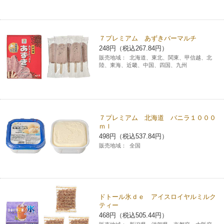
７プレミアム あずきバーマルチ
248円（税込267.84円）
販売地域：
北海道、東北、関東、甲信越、北
陸、東海、近畿、中国、四国、九州
７プレミアム 北海道 バニラ１０００
ｍｌ
498円（税込537.84円）
販売地域：
全国
ドトール氷ｄｅ アイスロイヤルミルク
ティー
468円（税込505.44円）