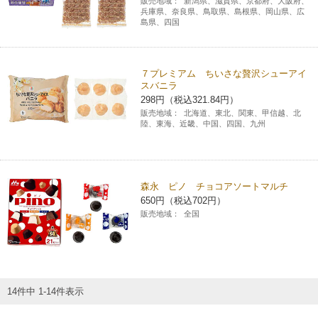
販売地域：
新潟県、滋賀県、京都府、大阪府、
兵庫県、奈良県、鳥取県、島根県、岡山県、広
島県、四国
７プレミアム ちいさな贅沢シューアイ
スバニラ
298円（税込321.84円）
販売地域：
北海道、東北、関東、甲信越、北
陸、東海、近畿、中国、四国、九州
森永 ピノ チョコアソートマルチ
650円（税込702円）
販売地域：
全国
14件中 1-14件表示