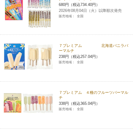
680円（税込734.40円）
チケットサービス
宅配便
ギフト
コピー
企業理念
セブン＆アイ・ホールディングスの重点課題
2026年08月04日（火）以降順次発売
販売地域：
全国
加盟店オーナー募集
物件募集・購入
セブン‐イレブンでお受取り
セブンチケット
切手・はがき・印紙
プリペイドカード・金券
プリント
会社概要
サステナビリティ活動基本方針
アルバイト情報
採用情報
タワーレコード
停電時のサービス停止のお知らせ
チケットぴあ
セブン銀行ATM
ニンテンドー・ダウンロードカード
スキャン
貸借対照表・損益計算書
サステナビリティ推進体制
７プレミアム 北海道バニラバ
店舗検索
ネットショッピング
ーマルチ
お問い合わせ
セブンネットショッピング
238円（税込257.04円）
イープラス
ご利用可能なお支払い方法
ファクス
沿革
GREEN CHALLENGE 2050
販売地域：
全国
Language
CNプレイガイド
各種料金のお支払い
チケット
国内店舗数
4VISIONS
English (Corporate)
English (Services)
JTB
スマホプリペイド
プリペイドサービス
売上高、店舗数推移
７プレミアム ４種のフルーツバーマル
サステナビリティニュース
チ
中文[繁體字](服務)
338円（税込365.04円）
レジでApple Accountにチャージ
スポーツ振興くじ
セブン‐イレブンの海外事業
简体中文(服务)
サステナビリティレポート
販売地域：
全国
한국어(서비스)
オンラインフォトサービス
行政サービス
データで見るセブン‐イレブン
報告書ライブラリー
ภาษาไทย(บริการ)