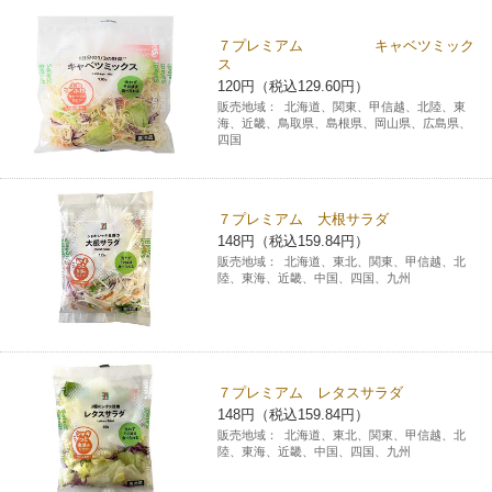
チケットサービス
宅配便
ギフト
コピー
企業理念
セブン＆アイ・ホールディングスの重点課題
７プレミアム キャベツミック
ス
加盟店オーナー募集
物件募集・購入
セブン‐イレブンでお受取り
120円（税込129.60円）
セブンチケット
切手・はがき・印紙
プリペイドカード・金券
プリント
会社概要
サステナビリティ活動基本方針
販売地域：
北海道、関東、甲信越、北陸、東
アルバイト情報
採用情報
海、近畿、鳥取県、島根県、岡山県、広島県、
四国
タワーレコード
停電時のサービス停止のお知らせ
チケットぴあ
セブン銀行ATM
ニンテンドー・ダウンロードカード
スキャン
貸借対照表・損益計算書
サステナビリティ推進体制
店舗検索
ネットショッピング
お問い合わせ
セブンネットショッピング
イープラス
ご利用可能なお支払い方法
ファクス
沿革
７プレミアム 大根サラダ
GREEN CHALLENGE 2050
148円（税込159.84円）
Language
販売地域：
北海道、東北、関東、甲信越、北
CNプレイガイド
各種料金のお支払い
チケット
国内店舗数
陸、東海、近畿、中国、四国、九州
4VISIONS
English (Corporate)
English (Services)
JTB
スマホプリペイド
プリペイドサービス
売上高、店舗数推移
サステナビリティニュース
中文[繁體字](服務)
７プレミアム レタスサラダ
レジでApple Accountにチャージ
スポーツ振興くじ
セブン‐イレブンの海外事業
简体中文(服务)
サステナビリティレポート
148円（税込159.84円）
販売地域：
北海道、東北、関東、甲信越、北
한국어(서비스)
陸、東海、近畿、中国、四国、九州
オンラインフォトサービス
行政サービス
データで見るセブン‐イレブン
報告書ライブラリー
ภาษาไทย(บริการ)