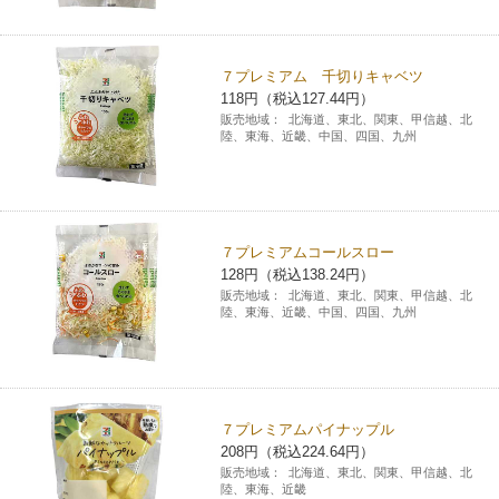
コインランドリー（店舗限定）
保険
セブン‐イレブンの「商品力」
７プレミアム 千切りキャベツ
宅配ロッカー（店舗限定）
学び・教育
セブン-イレブンの横顔
118円（税込127.44円）
販売地域：
北海道、東北、関東、甲信越、北
陸、東海、近畿、中国、四国、九州
自転車シェアリング（店舗限定）
セブン-イレブンの歴史
モバイルバッテリーシェアリング（店舗限定）
７プレミアムコールスロー
128円（税込138.24円）
モバイルWi-Fiバッテリーシェアリング（店舗限定）
販売地域：
北海道、東北、関東、甲信越、北
陸、東海、近畿、中国、四国、九州
荷物預かりサービス「ecbocloakエクボクローク」（店舗限定）
パウダースペース ラブン（店舗限定）
７プレミアムパイナップル
208円（税込224.64円）
ソフトバンクギフト
販売地域：
北海道、東北、関東、甲信越、北
陸、東海、近畿