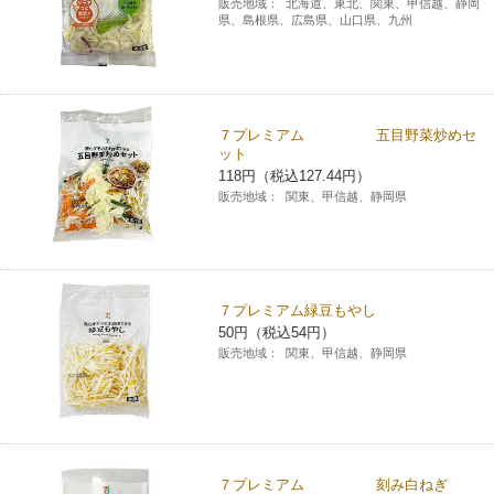
販売地域：
北海道、東北、関東、甲信越、静岡
県、島根県、広島県、山口県、九州
７プレミアム 五目野菜炒めセ
ット
118円（税込127.44円）
販売地域：
関東、甲信越、静岡県
７プレミアム緑豆もやし
50円（税込54円）
販売地域：
関東、甲信越、静岡県
７プレミアム 刻み白ねぎ