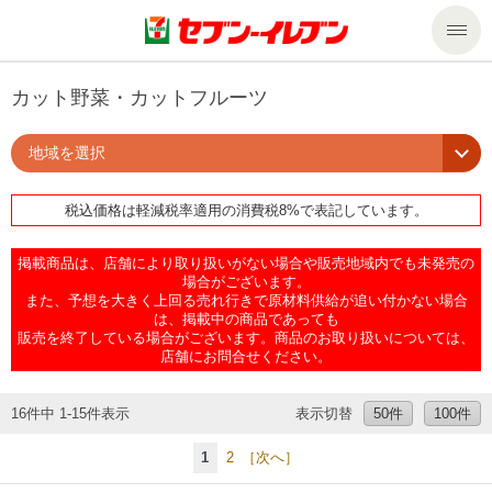
商品のご案内
カット野菜・カットフルーツ
地域を選択
セール・キャンペーン
商品のご案内トップ
税込価格は軽減税率適用の消費税8%で表記しています。
今週の新商品
サービス
掲載商品は、店舗により取り扱いがない場合や販売地域内でも未発売の
来週の新商品
企業情報
サービストップ
場合がございます。
また、予想を大きく上回る売れ行きで原材料供給が追い付かない場合
は、掲載中の商品であっても
販売を終了している場合がございます。商品のお取り扱いについては、
商品カテゴリ一覧
nanacoトップ
私たちの取組み
企業情報トップ
店舗にお問合せください。
セブンプレミアム
マルチコピー機でできること
ニュースリリース
サステナビリティ
16件中 1-15件表示
表示切替
50件
100件
1
2
［次へ］
便利なサービス
食の安全・安心への取組み
マルチコピー機でできることトップ
ごあいさつ
サステナビリティトップ