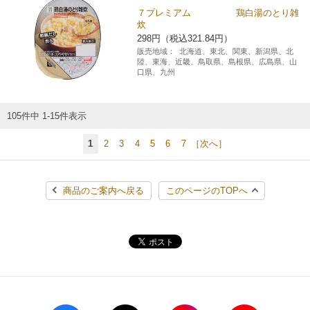
７プレミアム 鶏白湯のとり雑
炊
298円（税込321.84円）
販売地域：
北海道、東北、関東、新潟県、北
陸、東海、近畿、鳥取県、島根県、広島県、山
口県、九州
105件中 1-15件表示
1
2
3
4
5
6
7
［次へ］
商品のご案内へ戻る
このページのTOPへ