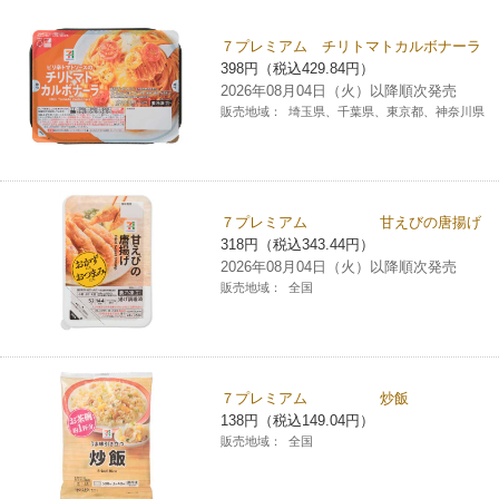
チケットサービス
宅配便
ギフト
コピー
企業理念
セブン＆アイ・ホールディングスの重点課題
７プレミアム チリトマトカルボナーラ
398円（税込429.84円）
加盟店オーナー募集
物件募集・購入
セブン‐イレブンでお受取り
セブンチケット
切手・はがき・印紙
2026年08月04日（火）以降順次発売
プリペイドカード・金券
プリント
会社概要
サステナビリティ活動基本方針
販売地域：
埼玉県、千葉県、東京都、神奈川県
アルバイト情報
採用情報
タワーレコード
停電時のサービス停止のお知らせ
チケットぴあ
セブン銀行ATM
ニンテンドー・ダウンロードカード
スキャン
貸借対照表・損益計算書
サステナビリティ推進体制
店舗検索
ネットショッピング
お問い合わせ
セブンネットショッピング
イープラス
ご利用可能なお支払い方法
ファクス
沿革
７プレミアム 甘えびの唐揚げ
GREEN CHALLENGE 2050
318円（税込343.44円）
Language
2026年08月04日（火）以降順次発売
CNプレイガイド
各種料金のお支払い
チケット
国内店舗数
4VISIONS
販売地域：
全国
English (Corporate)
English (Services)
JTB
スマホプリペイド
プリペイドサービス
売上高、店舗数推移
サステナビリティニュース
中文[繁體字](服務)
７プレミアム 炒飯
レジでApple Accountにチャージ
スポーツ振興くじ
セブン‐イレブンの海外事業
简体中文(服务)
サステナビリティレポート
138円（税込149.04円）
販売地域：
全国
한국어(서비스)
オンラインフォトサービス
行政サービス
データで見るセブン‐イレブン
報告書ライブラリー
ภาษาไทย(บริการ)