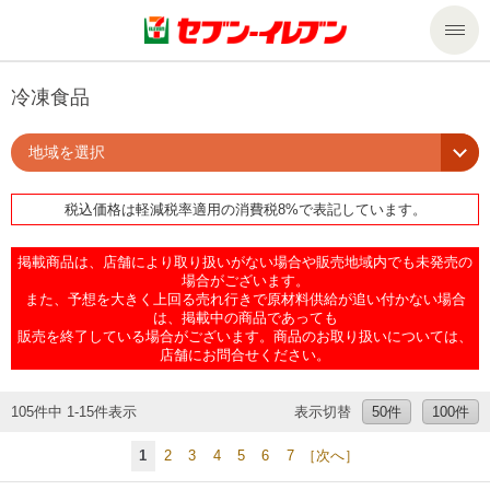
商品のご案内
冷凍食品
地域を選択
セール・キャンペーン
商品のご案内トップ
税込価格は軽減税率適用の消費税8%で表記しています。
今週の新商品
サービス
掲載商品は、店舗により取り扱いがない場合や販売地域内でも未発売の
来週の新商品
企業情報
サービストップ
場合がございます。
また、予想を大きく上回る売れ行きで原材料供給が追い付かない場合
は、掲載中の商品であっても
販売を終了している場合がございます。商品のお取り扱いについては、
商品カテゴリ一覧
nanacoトップ
私たちの取組み
企業情報トップ
店舗にお問合せください。
セブンプレミアム
マルチコピー機でできること
ニュースリリース
サステナビリティ
105件中 1-15件表示
表示切替
50件
100件
1
2
3
4
5
6
7
［次へ］
便利なサービス
食の安全・安心への取組み
マルチコピー機でできることトップ
ごあいさつ
サステナビリティトップ