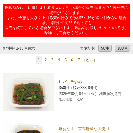
チケットサービス
宅配便
掲載商品は、店舗により取り扱いがない場合や販売地域内でも未発売の
ギフト
コピー
企業理念
セブン＆アイ・ホールディングスの重点課題
場合がございます。
また、予想を大きく上回る売れ行きで原材料供給が追い付かない場合
加盟店オーナー募集
物件募集・購入
は、掲載中の商品であっても
セブン‐イレブンでお受取り
セブンチケット
切手・はがき・印紙
プリペイドカード・金券
プリント
会社概要
サステナビリティ活動基本方針
販売を終了している場合がございます。商品のお取り扱いについては、
アルバイト情報
採用情報
店舗にお問合せください。
タワーレコード
停電時のサービス停止のお知らせ
チケットぴあ
セブン銀行ATM
ニンテンドー・ダウンロードカード
スキャン
貸借対照表・損益計算書
サステナビリティ推進体制
店舗検索
ネットショッピング
97件中 1-15件表示
表示切替
50件
100件
お問い合わせ
セブンネットショッピング
イープラス
ご利用可能なお支払い方法
ファクス
沿革
GREEN CHALLENGE 2050
1
2
3
4
5
6
7
［次へ］
Language
CNプレイガイド
各種料金のお支払い
チケット
国内店舗数
4VISIONS
English (Corporate)
レバニラ炒め
358円（税込386.64円）
English (Services)
JTB
スマホプリペイド
プリペイドサービス
売上高、店舗数推移
サステナビリティニュース
2026年08月04日（火）以降順次発売
中文[繁體字](服務)
販売地域：
近畿
レジでApple Accountにチャージ
スポーツ振興くじ
セブン‐イレブンの海外事業
简体中文(服务)
サステナビリティレポート
한국어(서비스)
オンラインフォトサービス
行政サービス
データで見るセブン‐イレブン
報告書ライブラリー
麻婆なす 京都府産なす使用
ภาษาไทย(บริการ)