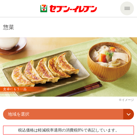
商品のご案内
惣菜
セール・キャンペーン
商品のご案内トップ
今週の新商品
サービス
来週の新商品
企業情報
サービストップ
商品カテゴリ一覧
nanacoトップ
私たちの取組み
企業情報トップ
セブンプレミアム
マルチコピー機でできること
ニュースリリース
サステナビリティ
地域を選択
便利なサービス
食の安全・安心への取組み
マルチコピー機でできることトップ
ごあいさつ
サステナビリティトップ
税込価格は軽減税率適用の消費税8%で表記しています。