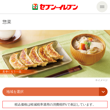
商品のご案内
惣菜
セール・キャンペーン
商品のご案内トップ
今週の新商品
サービス
来週の新商品
企業情報
サービストップ
商品カテゴリ一覧
nanacoトップ
私たちの取組み
企業情報トップ
セブンプレミアム
マルチコピー機でできること
ニュースリリース
サステナビリティ
地域を選択
便利なサービス
食の安全・安心への取組み
マルチコピー機でできることトップ
ごあいさつ
サステナビリティトップ
税込価格は軽減税率適用の消費税8%で表記しています。