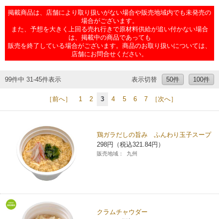
チケットサービス
宅配便
掲載商品は、店舗により取り扱いがない場合や販売地域内でも未発売の
ギフト
コピー
企業理念
セブン＆アイ・ホールディングスの重点課題
場合がございます。
また、予想を大きく上回る売れ行きで原材料供給が追い付かない場合
加盟店オーナー募集
物件募集・購入
は、掲載中の商品であっても
セブン‐イレブンでお受取り
セブンチケット
切手・はがき・印紙
プリペイドカード・金券
プリント
会社概要
サステナビリティ活動基本方針
販売を終了している場合がございます。商品のお取り扱いについては、
アルバイト情報
採用情報
店舗にお問合せください。
タワーレコード
停電時のサービス停止のお知らせ
チケットぴあ
セブン銀行ATM
ニンテンドー・ダウンロードカード
スキャン
貸借対照表・損益計算書
サステナビリティ推進体制
店舗検索
ネットショッピング
99件中 31-45件表示
表示切替
50件
100件
お問い合わせ
セブンネットショッピング
イープラス
ご利用可能なお支払い方法
ファクス
沿革
GREEN CHALLENGE 2050
［前へ］
1
2
3
4
5
6
7
［次へ］
Language
CNプレイガイド
各種料金のお支払い
チケット
国内店舗数
4VISIONS
English (Corporate)
鶏ガラだしの旨み ふんわり玉子スープ
298円（税込321.84円）
English (Services)
JTB
スマホプリペイド
プリペイドサービス
売上高、店舗数推移
サステナビリティニュース
販売地域：
九州
中文[繁體字](服務)
レジでApple Accountにチャージ
スポーツ振興くじ
セブン‐イレブンの海外事業
简体中文(服务)
サステナビリティレポート
한국어(서비스)
オンラインフォトサービス
行政サービス
データで見るセブン‐イレブン
報告書ライブラリー
クラムチャウダー
ภาษาไทย(บริการ)