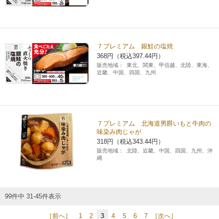
７プレミアム 銀鮭の塩焼
368円（税込397.44円）
販売地域：
東北、関東、甲信越、北陸、東海、
近畿、中国、四国、九州
７プレミアム 北海道男爵いもと牛肉の
味染み肉じゃが
318円（税込343.44円）
販売地域：
北陸、近畿、中国、四国、九州、沖
縄
99件中 31-45件表示
［前へ］
1
2
3
4
5
6
7
［次へ］