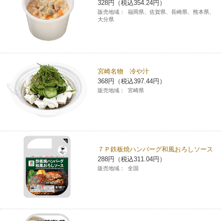
328円（税込354.24円）
コインランドリー（店舗限定）
販売地域：
福岡県、佐賀県、長崎県、熊本県、
保険
セブン‐イレブンの「商品力」
大分県
宅配ロッカー（店舗限定）
学び・教育
セブン-イレブンの横顔
自転車シェアリング（店舗限定）
セブン-イレブンの歴史
宮崎名物 冷や汁
368円（税込397.44円）
販売地域：
宮崎県
モバイルバッテリーシェアリング（店舗限定）
モバイルWi-Fiバッテリーシェアリング（店舗限定）
７Ｐ鉄板焼ハンバーグ和風おろしソース
荷物預かりサービス「ecbocloakエクボクローク」（店舗限定）
288円（税込311.04円）
販売地域：
全国
パウダースペース ラブン（店舗限定）
ソフトバンクギフト