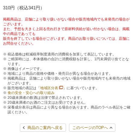
チケットサービス
310円（税込341円）
宅配便
ギフト
コピー
企業理念
セブン＆アイ・ホールディングスの重点課題
加盟店オーナー募集
物件募集・購入
掲載商品は、店舗により取り扱いがない場合や販売地域内でも未発売の場合が
セブン‐イレブンでお受取り
セブンチケット
切手・はがき・印紙
ございます。
プリペイドカード・金券
プリント
会社概要
サステナビリティ活動基本方針
また、予想を大きく上回る売れ行きで原材料供給が追い付かない場合は、掲載
アルバイト情報
採用情報
中の商品であっても
販売を終了している場合がございます。商品のお取り扱いについては、店舗に
タワーレコード
停電時のサービス停止のお知らせ
チケットぴあ
セブン銀行ATM
ニンテンドー・ダウンロードカード
スキャン
貸借対照表・損益計算書
サステナビリティ推進体制
お問合せください。
店舗検索
ネットショッピング
税込価格は軽減税率制度適用の消費税を加算して表記しています。
お問い合わせ
セブンネットショッピング
イープラス
ご利用可能なお支払い方法
ファクス
ご精算時には、本体価格の合計に消費税額を計算し、1円未満切り捨てとな
沿革
GREEN CHALLENGE 2050
ります。
Language
画像はイメージです。
地域により商品の規格や価格・発売日が異なる場合があります。
CNプレイガイド
各種料金のお支払い
チケット
国内店舗数
4VISIONS
English (Corporate)
掲載商品は、店舗により取り扱いがない場合や販売地域内でも未発売の地域
がございます。
販売地域の表記は「
地域区分表
」に基づいています。
English (Services)
JTB
スマホプリペイド
プリペイドサービス
食の安全・安心への取り組み
売上高、店舗数推移
サステナビリティニュース
20歳未満者の飲酒は法律で禁止されています。
中文[繁體字](服務)
20歳未満者のお酒のご注文はお受けできません。
栄養成分表示は商品により異なる場合があります。商品のラベル表記をご確
レジでApple Accountにチャージ
スポーツ振興くじ
セブン‐イレブンの海外事業
简体中文(服务)
サステナビリティレポート
認ください。
한국어(서비스)
オンラインフォトサービス
行政サービス
データで見るセブン‐イレブン
商品のご案内へ戻る
このページのTOPへ
報告書ライブラリー
ภาษาไทย(บริการ)