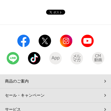
コインランドリー（店舗限定）
保険
セブン‐イレブンの「商品力」
宅配ロッカー（店舗限定）
学び・教育
セブン-イレブンの横顔
自転車シェアリング（店舗限定）
セブン-イレブンの歴史
モバイルバッテリーシェアリング（店舗限定）
モバイルWi-Fiバッテリーシェアリング（店舗限定）
荷物預かりサービス「ecbocloakエクボクローク」（店舗限定）
商品のご案内
パウダースペース ラブン（店舗限定）
セール・キャンペーン
ソフトバンクギフト
サービス