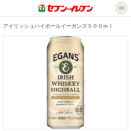
商品のご案内
アイリッシュハイボールイーガンズ５００ｍｌ
セール・キャンペーン
商品のご案内トップ
今週の新商品
サービス
来週の新商品
企業情報
サービストップ
商品カテゴリ一覧
nanacoトップ
私たちの取組み
企業情報トップ
セブンプレミアム
マルチコピー機でできること
ニュースリリース
サステナビリティ
便利なサービス
食の安全・安心への取組み
マルチコピー機でできることトップ
ごあいさつ
サステナビリティトップ