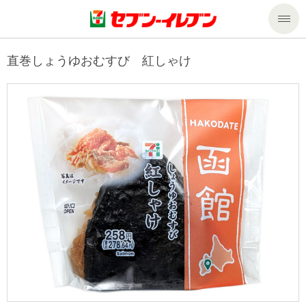
商品のご案内
直巻しょうゆおむすび 紅しゃけ
セール・キャンペーン
商品のご案内トップ
今週の新商品
サービス
来週の新商品
企業情報
サービストップ
商品カテゴリ一覧
nanacoトップ
私たちの取組み
企業情報トップ
セブンプレミアム
マルチコピー機でできること
ニュースリリース
サステナビリティ
便利なサービス
食の安全・安心への取組み
マルチコピー機でできることトップ
ごあいさつ
サステナビリティトップ