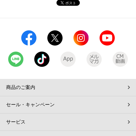
コインランドリー（店舗限定）
保険
セブン‐イレブンの「商品力」
宅配ロッカー（店舗限定）
学び・教育
セブン-イレブンの横顔
自転車シェアリング（店舗限定）
セブン-イレブンの歴史
モバイルバッテリーシェアリング（店舗限定）
モバイルWi-Fiバッテリーシェアリング（店舗限定）
商品のご案内
荷物預かりサービス「ecbocloakエクボクローク」（店舗限定）
セール・キャンペーン
パウダースペース ラブン（店舗限定）
サービス
ソフトバンクギフト