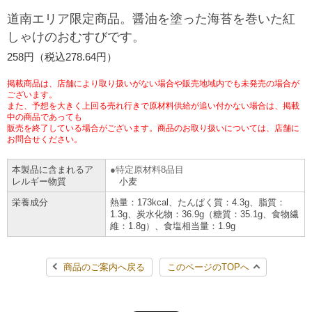
道南エリア限定商品。醤油を塗った海苔を巻いた紅
チケットサービス
宅配便
ギフト
コピー
企業理念
セブン＆アイ・ホールディングスの重点課題
しゃけのおむすびです。
加盟店オーナー募集
物件募集・購入
セブン‐イレブンでお受取り
セブンチケット
258円（税込278.64円）
切手・はがき・印紙
プリペイドカード・金券
プリント
会社概要
サステナビリティ活動基本方針
アルバイト情報
採用情報
掲載商品は、店舗により取り扱いがない場合や販売地域内でも未発売の場合が
タワーレコード
停電時のサービス停止のお知らせ
チケットぴあ
ございます。
セブン銀行ATM
ニンテンドー・ダウンロードカード
スキャン
貸借対照表・損益計算書
サステナビリティ推進体制
また、予想を大きく上回る売れ行きで原材料供給が追い付かない場合は、掲載
店舗検索
ネットショッピング
中の商品であっても
お問い合わせ
販売を終了している場合がございます。商品のお取り扱いについては、店舗に
セブンネットショッピング
イープラス
ご利用可能なお支払い方法
ファクス
沿革
GREEN CHALLENGE 2050
お問合せください。
Language
本製品に含まれるア
特定原材料8品目
CNプレイガイド
各種料金のお支払い
チケット
国内店舗数
4VISIONS
レルギー物質
小麦
English (Corporate)
栄養成分
熱量：173kcal、たんぱく質：4.3g、脂質：
English (Services)
JTB
スマホプリペイド
1.3g、炭水化物：36.9g（糖質：35.1g、食物繊
プリペイドサービス
売上高、店舗数推移
サステナビリティニュース
維：1.8g）、食塩相当量：1.9g
中文[繁體字](服務)
レジでApple Accountにチャージ
スポーツ振興くじ
セブン‐イレブンの海外事業
简体中文(服务)
サステナビリティレポート
商品のご案内へ戻る
このページのTOPへ
한국어(서비스)
オンラインフォトサービス
行政サービス
データで見るセブン‐イレブン
報告書ライブラリー
ภาษาไทย(บริการ)