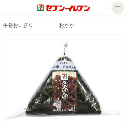
商品のご案内
手巻おにぎり おかか
セール・キャンペーン
商品のご案内トップ
今週の新商品
サービス
来週の新商品
企業情報
サービストップ
商品カテゴリ一覧
nanacoトップ
私たちの取組み
企業情報トップ
セブンプレミアム
マルチコピー機でできること
ニュースリリース
サステナビリティ
便利なサービス
食の安全・安心への取組み
マルチコピー機でできることトップ
ごあいさつ
サステナビリティトップ