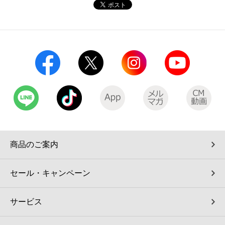
コインランドリー（店舗限定）
保険
セブン‐イレブンの「商品力」
宅配ロッカー（店舗限定）
学び・教育
セブン-イレブンの横顔
自転車シェアリング（店舗限定）
セブン-イレブンの歴史
モバイルバッテリーシェアリング（店舗限定）
モバイルWi-Fiバッテリーシェアリング（店舗限定）
商品のご案内
荷物預かりサービス「ecbocloakエクボクローク」（店舗限定）
セール・キャンペーン
パウダースペース ラブン（店舗限定）
サービス
ソフトバンクギフト