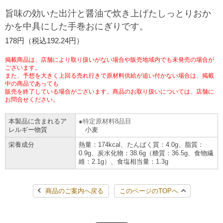
旨味の効いた出汁と醤油で炊き上げたしっとりおか
チケットサービス
宅配便
ギフト
コピー
企業理念
セブン＆アイ・ホールディングスの重点課題
かを中具にした手巻おにぎりです。
加盟店オーナー募集
物件募集・購入
セブン‐イレブンでお受取り
セブンチケット
178円（税込192.24円）
切手・はがき・印紙
プリペイドカード・金券
プリント
会社概要
サステナビリティ活動基本方針
アルバイト情報
採用情報
掲載商品は、店舗により取り扱いがない場合や販売地域内でも未発売の場合が
タワーレコード
停電時のサービス停止のお知らせ
チケットぴあ
ございます。
セブン銀行ATM
ニンテンドー・ダウンロードカード
スキャン
貸借対照表・損益計算書
サステナビリティ推進体制
また、予想を大きく上回る売れ行きで原材料供給が追い付かない場合は、掲載
店舗検索
ネットショッピング
中の商品であっても
お問い合わせ
販売を終了している場合がございます。商品のお取り扱いについては、店舗に
セブンネットショッピング
イープラス
ご利用可能なお支払い方法
ファクス
沿革
GREEN CHALLENGE 2050
お問合せください。
Language
本製品に含まれるア
特定原材料8品目
CNプレイガイド
各種料金のお支払い
チケット
国内店舗数
4VISIONS
レルギー物質
小麦
English (Corporate)
栄養成分
熱量：174kcal、たんぱく質：4.0g、脂質：
English (Services)
JTB
スマホプリペイド
0.9g、炭水化物：38.6g（糖質：36.5g、食物繊
プリペイドサービス
売上高、店舗数推移
サステナビリティニュース
維：2.1g）、食塩相当量：1.3g
中文[繁體字](服務)
レジでApple Accountにチャージ
スポーツ振興くじ
セブン‐イレブンの海外事業
简体中文(服务)
サステナビリティレポート
商品のご案内へ戻る
このページのTOPへ
한국어(서비스)
オンラインフォトサービス
行政サービス
データで見るセブン‐イレブン
報告書ライブラリー
ภาษาไทย(บริการ)