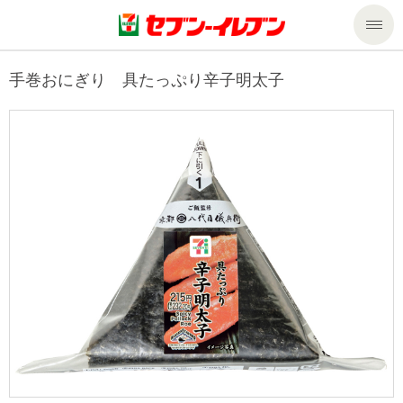
商品のご案内
手巻おにぎり 具たっぷり辛子明太子
セール・キャンペーン
商品のご案内トップ
今週の新商品
サービス
来週の新商品
企業情報
サービストップ
商品カテゴリ一覧
nanacoトップ
私たちの取組み
企業情報トップ
セブンプレミアム
マルチコピー機でできること
ニュースリリース
サステナビリティ
便利なサービス
食の安全・安心への取組み
マルチコピー機でできることトップ
ごあいさつ
サステナビリティトップ