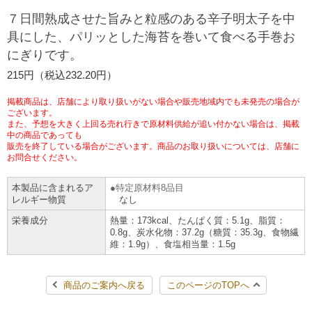
７日間熟成させた旨みと粒感のある辛子明太子を中
チケットサービス
宅配便
ギフト
コピー
企業理念
セブン＆アイ・ホールディングスの重点課題
具にした、パリッとした海苔を巻いて食べる手巻お
加盟店オーナー募集
物件募集・購入
にぎりです。
セブン‐イレブンでお受取り
セブンチケット
切手・はがき・印紙
プリペイドカード・金券
プリント
会社概要
サステナビリティ活動基本方針
215円（税込232.20円）
アルバイト情報
採用情報
タワーレコード
停電時のサービス停止のお知らせ
チケットぴあ
セブン銀行ATM
ニンテンドー・ダウンロードカード
スキャン
貸借対照表・損益計算書
サステナビリティ推進体制
掲載商品は、店舗により取り扱いがない場合や販売地域内でも未発売の場合が
店舗検索
ネットショッピング
ございます。
また、予想を大きく上回る売れ行きで原材料供給が追い付かない場合は、掲載
お問い合わせ
セブンネットショッピング
イープラス
ご利用可能なお支払い方法
中の商品であっても
ファクス
沿革
GREEN CHALLENGE 2050
販売を終了している場合がございます。商品のお取り扱いについては、店舗に
お問合せください。
Language
CNプレイガイド
各種料金のお支払い
チケット
国内店舗数
4VISIONS
English (Corporate)
本製品に含まれるア
特定原材料8品目
レルギー物質
なし
English (Services)
JTB
スマホプリペイド
プリペイドサービス
売上高、店舗数推移
サステナビリティニュース
栄養成分
熱量：173kcal、たんぱく質：5.1g、脂質：
中文[繁體字](服務)
0.8g、炭水化物：37.2g（糖質：35.3g、食物繊
維：1.9g）、食塩相当量：1.5g
レジでApple Accountにチャージ
スポーツ振興くじ
セブン‐イレブンの海外事業
简体中文(服务)
サステナビリティレポート
한국어(서비스)
商品のご案内へ戻る
このページのTOPへ
オンラインフォトサービス
行政サービス
データで見るセブン‐イレブン
報告書ライブラリー
ภาษาไทย(บริการ)