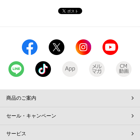
コインランドリー（店舗限定）
保険
セブン‐イレブンの「商品力」
宅配ロッカー（店舗限定）
学び・教育
セブン-イレブンの横顔
自転車シェアリング（店舗限定）
セブン-イレブンの歴史
モバイルバッテリーシェアリング（店舗限定）
モバイルWi-Fiバッテリーシェアリング（店舗限定）
荷物預かりサービス「ecbocloakエクボクローク」（店舗限定）
商品のご案内
パウダースペース ラブン（店舗限定）
セール・キャンペーン
ソフトバンクギフト
サービス