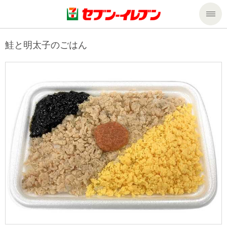
商品のご案内
鮭と明太子のごはん
セール・キャンペーン
商品のご案内トップ
今週の新商品
サービス
来週の新商品
企業情報
サービストップ
商品カテゴリ一覧
nanacoトップ
私たちの取組み
企業情報トップ
セブンプレミアム
マルチコピー機でできること
ニュースリリース
サステナビリティ
便利なサービス
食の安全・安心への取組み
マルチコピー機でできることトップ
ごあいさつ
サステナビリティトップ