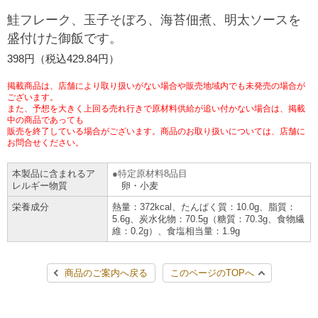
チケットサービス
宅配便
鮭フレーク、玉子そぼろ、海苔佃煮、明太ソースを
ギフト
コピー
企業理念
セブン＆アイ・ホールディングスの重点課題
盛付けた御飯です。
加盟店オーナー募集
物件募集・購入
セブン‐イレブンでお受取り
セブンチケット
切手・はがき・印紙
398円（税込429.84円）
プリペイドカード・金券
プリント
会社概要
サステナビリティ活動基本方針
アルバイト情報
採用情報
掲載商品は、店舗により取り扱いがない場合や販売地域内でも未発売の場合が
タワーレコード
停電時のサービス停止のお知らせ
チケットぴあ
セブン銀行ATM
ございます。
ニンテンドー・ダウンロードカード
スキャン
貸借対照表・損益計算書
サステナビリティ推進体制
また、予想を大きく上回る売れ行きで原材料供給が追い付かない場合は、掲載
店舗検索
ネットショッピング
中の商品であっても
お問い合わせ
販売を終了している場合がございます。商品のお取り扱いについては、店舗に
セブンネットショッピング
イープラス
ご利用可能なお支払い方法
ファクス
沿革
GREEN CHALLENGE 2050
お問合せください。
Language
本製品に含まれるア
特定原材料8品目
CNプレイガイド
各種料金のお支払い
チケット
国内店舗数
4VISIONS
English (Corporate)
レルギー物質
卵・小麦
栄養成分
熱量：372kcal、たんぱく質：10.0g、脂質：
English (Services)
JTB
スマホプリペイド
プリペイドサービス
5.6g、炭水化物：70.5g（糖質：70.3g、食物繊
売上高、店舗数推移
サステナビリティニュース
維：0.2g）、食塩相当量：1.9g
中文[繁體字](服務)
レジでApple Accountにチャージ
スポーツ振興くじ
セブン‐イレブンの海外事業
简体中文(服务)
サステナビリティレポート
商品のご案内へ戻る
このページのTOPへ
한국어(서비스)
オンラインフォトサービス
行政サービス
データで見るセブン‐イレブン
報告書ライブラリー
ภาษาไทย(บริการ)