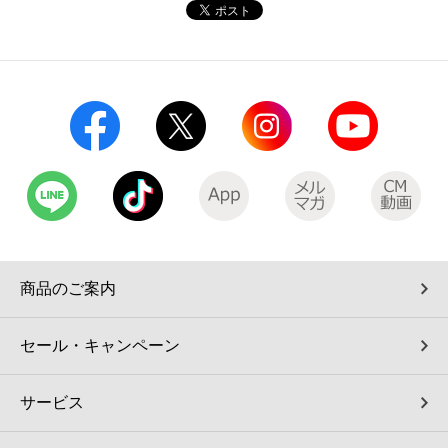
コインランドリー（店舗限定）
保険
セブン‐イレブンの「商品力」
宅配ロッカー（店舗限定）
学び・教育
セブン-イレブンの横顔
自転車シェアリング（店舗限定）
セブン-イレブンの歴史
モバイルバッテリーシェアリング（店舗限定）
モバイルWi-Fiバッテリーシェアリング（店舗限定）
商品のご案内
荷物預かりサービス「ecbocloakエクボクローク」（店舗限定）
セール・キャンペーン
パウダースペース ラブン（店舗限定）
サービス
ソフトバンクギフト