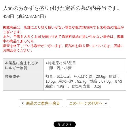
チケットサービス
宅配便
人気のおかずを盛り付けた定番の幕の内弁当です。
ギフト
コピー
企業理念
セブン＆アイ・ホールディングスの重点課題
498円（税込537.84円）
加盟店オーナー募集
物件募集・購入
セブン‐イレブンでお受取り
セブンチケット
切手・はがき・印紙
プリペイドカード・金券
プリント
会社概要
サステナビリティ活動基本方針
掲載商品は、店舗により取り扱いがない場合や販売地域内でも未発売の場合が
アルバイト情報
採用情報
ございます。
また、予想を大きく上回る売れ行きで原材料供給が追い付かない場合は、掲載
タワーレコード
停電時のサービス停止のお知らせ
チケットぴあ
セブン銀行ATM
ニンテンドー・ダウンロードカード
スキャン
貸借対照表・損益計算書
サステナビリティ推進体制
中の商品であっても
店舗検索
ネットショッピング
販売を終了している場合がございます。商品のお取り扱いについては、店舗に
お問合せください。
お問い合わせ
セブンネットショッピング
イープラス
ご利用可能なお支払い方法
ファクス
沿革
GREEN CHALLENGE 2050
本製品に含まれるア
特定原材料8品目
Language
レルギー物質
卵・乳・小麦
CNプレイガイド
各種料金のお支払い
チケット
国内店舗数
4VISIONS
English (Corporate)
栄養成分
熱量：611kcal、たんぱく質：20.6g、脂質：
18.6g、炭水化物：92.7g（糖質：87.8g、食物
English (Services)
繊維：4.9g）、食塩相当量：3.2g
JTB
スマホプリペイド
プリペイドサービス
売上高、店舗数推移
サステナビリティニュース
中文[繁體字](服務)
商品のご案内へ戻る
このページのTOPへ
レジでApple Accountにチャージ
スポーツ振興くじ
セブン‐イレブンの海外事業
简体中文(服务)
サステナビリティレポート
한국어(서비스)
オンラインフォトサービス
行政サービス
データで見るセブン‐イレブン
報告書ライブラリー
ภาษาไทย(บริการ)