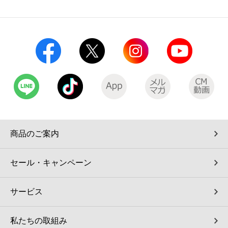
コインランドリー（店舗限定）
保険
セブン‐イレブンの「商品力」
宅配ロッカー（店舗限定）
学び・教育
セブン-イレブンの横顔
自転車シェアリング（店舗限定）
セブン-イレブンの歴史
モバイルバッテリーシェアリング（店舗限定）
モバイルWi-Fiバッテリーシェアリング（店舗限定）
商品のご案内
荷物預かりサービス「ecbocloakエクボクローク」（店舗限定）
セール・キャンペーン
パウダースペース ラブン（店舗限定）
サービス
ソフトバンクギフト
私たちの取組み