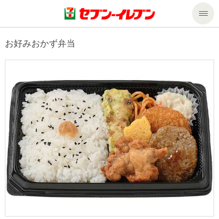
商品のご案内
お好みおかず弁当
セール・キャンペーン
商品のご案内トップ
今週の新商品
サービス
来週の新商品
企業情報
サービストップ
商品カテゴリ一覧
nanacoトップ
私たちの取組み
企業情報トップ
セブンプレミアム
マルチコピー機でできること
ニュースリリース
サステナビリティ
便利なサービス
食の安全・安心への取組み
マルチコピー機でできることトップ
ごあいさつ
サステナビリティトップ